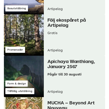
Basutställning
Artipelag
Följ ekospåret på
Artipelag
Gratis
Promenader
Artipelag
Apichaya Wanthiang,
January 2567
Pågår till 30 augusti
Form & design
Tillfällig utställning
Artipelag
MUCHA – Beyond Art
Nouveau