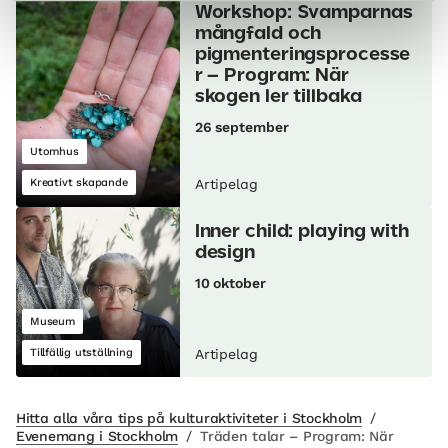
Workshop: Svamparnas
mångfald och
pigmenteringsprocesse
r – Program: När
skogen ler tillbaka
26 september
Utomhus
Kreativt skapande
Artipelag
Inner child: playing with
design
10 oktober
Museum
Tillfällig utställning
Artipelag
Hitta alla våra tips på kulturaktiviteter i Stockholm
/
Evenemang i Stockholm
/
Träden talar – Program: När