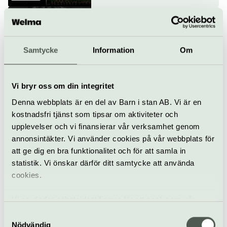
Eufori – Meidal läser
Gunnar Ekelöf i
skogsgläntan
Samtycke
Information
Om
6 augusti
Teater
Utomhus
Artipelag
Vi bryr oss om din integritet
Denna webbplats är en del av Barn i stan AB. Vi är en
Bergrummet: Annika
kostnadsfri tjänst som tipsar om aktiviteter och
Liljedahl Nätspinnare
upplevelser och vi finansierar vår verksamhet genom
Gratis
annonsintäkter. Vi använder cookies på vår webbplats för
att ge dig en bra funktionalitet och för att samla in
statistik. Vi önskar därför ditt samtycke att använda
Tillfällig utställning
Artipelag
cookies.
Möt världsartisten
Vi använder enhetsidentifierare för att analysera vår
Roland Pöntinen
trafik, anpassa innehållet och annonserna till användarna
Samtyckesval
8 augusti
samt tillhandahålla funktioner för sociala medier. Vi
Nödvändig