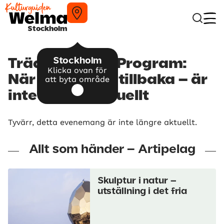
Stockholm
Stockholm
Träden talar – Program:
Klicka ovan för
När skogen ler tillbaka – är
att byta område
inte längre aktuellt
Tyvärr, detta evenemang är inte längre aktuellt.
Allt som händer – Artipelag
Skulptur i natur –
utställning i det fria