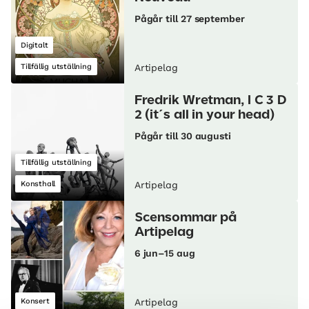
Pågår till 27 september
Digitalt
Tillfällig utställning
Artipelag
Fredrik Wretman, I C 3 D
2 (it´s all in your head)
Pågår till 30 augusti
Tillfällig utställning
Konsthall
Artipelag
Scensommar på
Artipelag
6 jun–15 aug
Konsert
Artipelag