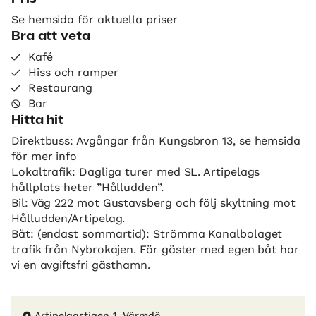
Se hemsida för aktuella priser
Bra att veta
Kafé
Hiss och ramper
Restaurang
Bar
Hitta hit
Direktbuss: Avgångar från Kungsbron 13, se hemsida
för mer info
Lokaltrafik: Dagliga turer med SL. Artipelags
hållplats heter ”Hålludden”.
Bil: Väg 222 mot Gustavsberg och följ skyltning mot
Hålludden/Artipelag.
Båt: (endast sommartid): Strömma Kanalbolaget
trafik från Nybrokajen. För gäster med egen båt har
vi en avgiftsfri gästhamn.
Artipelagstigen 1, Värmdö