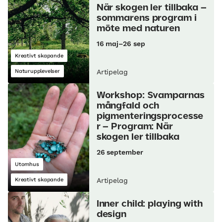
När skogen ler tillbaka –
sommarens program i
möte med naturen
16 maj–26 sep
Kreativt skapande
Naturupplevelser
Artipelag
Workshop: Svamparnas
mångfald och
pigmenteringsprocesse
r – Program: När
skogen ler tillbaka
26 september
Utomhus
Kreativt skapande
Artipelag
Inner child: playing with
design