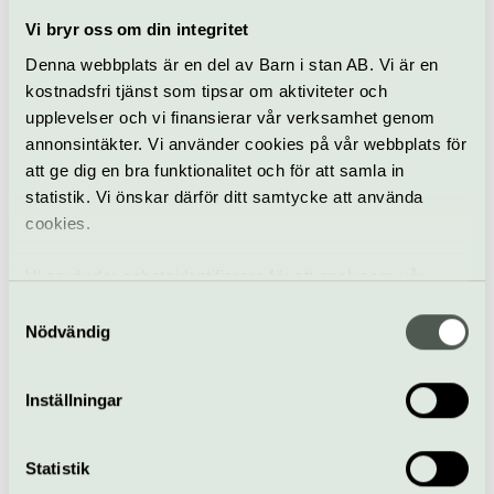
Artipelag
Vi bryr oss om din integritet
Gratis
Denna webbplats är en del av Barn i stan AB. Vi är en
kostnadsfri tjänst som tipsar om aktiviteter och
upplevelser och vi finansierar vår verksamhet genom
Promenader
Artipelag
annonsintäkter. Vi använder cookies på vår webbplats för
att ge dig en bra funktionalitet och för att samla in
Apichaya Wanthiang,
statistik. Vi önskar därför ditt samtycke att använda
January 2567
cookies.
Pågår till 30 augusti
Vi använder enhetsidentifierare för att analysera vår
Form & design
trafik, anpassa innehållet och annonserna till användarna
Samtyckesval
Tillfällig utställning
Artipelag
samt tillhandahålla funktioner för sociala medier. Vi
Nödvändig
vidarebefordrar även sådana identifierare och annan
MUCHA – Beyond Art
information från din enhet till de sociala medier och
Nouveau
Inställningar
annons- och analysföretag som vi samarbetar med.
Pågår till 27 september
Dessa kan i sin tur kombinera informationen med annan
information som du har tillhandahållit eller som de har
Digitalt
Statistik
samlat in när du har använt deras tjänster.