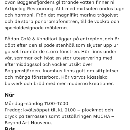
ovan Baggensfjärdens glittrande vatten finner ni
Artipelag Restaurang. Allt med matsalen andas lugn
och harmoni. Från det magnifikt marina trägolvet
och de stora panoramafönstren, till de vackra och
specialdesignade möblerna.
Bådan Café & Konditori ligger på entréplan, och är
döpt efter den slipade stenhäll som skjuter upp ur
golvet framför de stora fönstren. Här finns under
vår, sommar och höst en stor uteservering med
eftermiddagssol och vacker utsikt över
Baggensfjärden. Inomhus finns gott om sittplatser
och många fönsterbord. Här varvas klassiska
bakverk och bröd med mer moderna kreationer.
När
Måndag–söndag 11.00–17.00
Fredag: kvällsöppet till kl. 21.00 – plockmat och
dryck på terrassen samt utställningen MUCHA –
Beyond Art Nouveau.
Pris