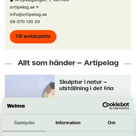
artipelag.se
info@artipelag.se
08-570 130 00
Till webbplats
Allt som händer – Artipelag
Skulptur i natur –
utställning i det fria
Basutställning
Artipelag
Samtycke
Information
Om
Följ ekospåret på