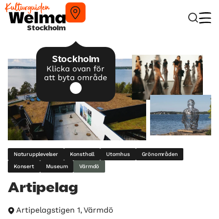
Stockholm
Stockholm
Klicka ovan för
att byta område
Naturupplevelser
Konsthall
Utomhus
Grönområden
Konsert
Museum
Värmdö
Artipelag
Artipelagstigen 1, Värmdö