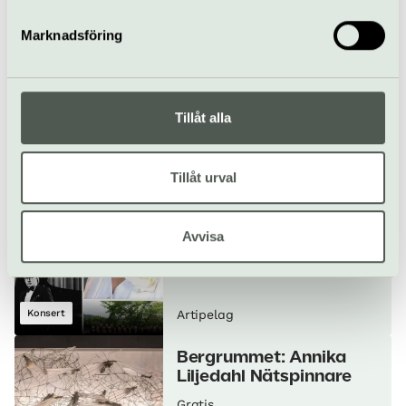
Tillfällig utställning
Artipelag
Marknadsföring
Fredrik Wretman, I C 3 D
2 (it´s all in your head)
Pågår till 30 augusti
Tillåt alla
Tillfällig utställning
Konsthall
Artipelag
Tillåt urval
Scensommar på
Artipelag
Avvisa
6 jun–15 aug
Konsert
Artipelag
Bergrummet: Annika
Liljedahl Nätspinnare
Gratis