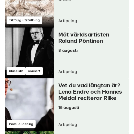
Tillfällig utställning
Artipelag
Möt världsartisten
Roland Pöntinen
8 augusti
Klassiskt
Konsert
Artipelag
Vet du vad längtan är?
Lena Endre och Hannes
Meidal reciterar Rilke
15 augusti
Poesi & läsning
Artipelag