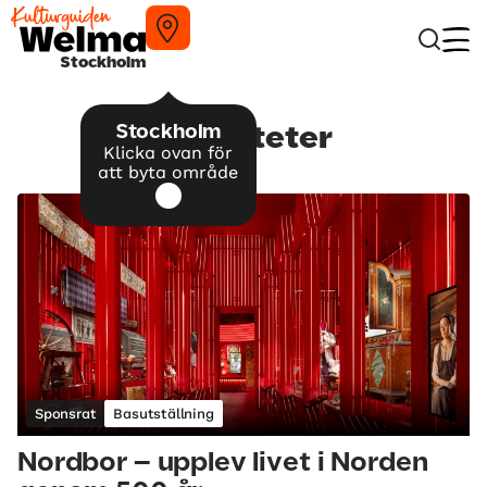
Stockholm
Stockholm
Aktiviteter
Klicka ovan för
att byta område
Sponsrat
Basutställning
Nordbor – upplev livet i Norden