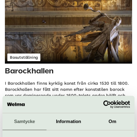
Basutställning
Barockhallen
I Barockhallen finns kyrklig konst från cirka 1530 till 1800.
Barockhallen har fått sitt namn efter konststilen barock
som var dominerande under 1600-talets andra hälft och
1700-talets början.
Historiska museet | Östermalm
Samtycke
Information
Om