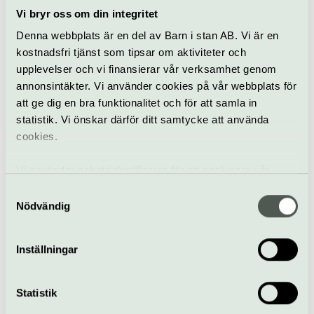
Vi bryr oss om din integritet
Denna webbplats är en del av Barn i stan AB. Vi är en
kostnadsfri tjänst som tipsar om aktiviteter och
upplevelser och vi finansierar vår verksamhet genom
annonsintäkter. Vi använder cookies på vår webbplats för
Basutställning
att ge dig en bra funktionalitet och för att samla in
statistik. Vi önskar därför ditt samtycke att använda
Konstnärshemmet
cookies.
Den stora huvudbyggnaden på Övre terrassen var makarna
Vi använder enhetsidentifierare för att analysera vår
Milles hem och arbetsplats under 1910- och 20-talen. I
slutet av 1930-talet öppnades huset för allmänheten.
trafik, anpassa innehållet och annonserna till användarna
Samtyckesval
samt tillhandahålla funktioner för sociala medier. Vi
Nödvändig
Millesgården | Lidingö
vidarebefordrar även sådana identifierare och annan
information från din enhet till de sociala medier och
Inställningar
annons- och analysföretag som vi samarbetar med.
Dessa kan i sin tur kombinera informationen med annan
information som du har tillhandahållit eller som de har
Statistik
samlat in när du har använt deras tjänster.