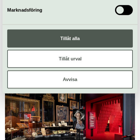
Marknadsföring
Basutställning
Modelljärnvägen – 50 meter räls
Tillåt alla
och naturtroget landskap
Uno Miltons unika modelljärnväg med 50 meter räls och ett
Tillåt urval
naturtroget landskap, uppskattat av så väl stora som små.
Tekniska museet | Gärdet
Avvisa