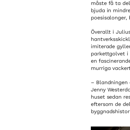
måste få ta del
bjuda in mindre
poesisalonger,
Överallt i Juli
hantverksskickl
imiterade gylle
parkettgolvet 
en fascinerande
murriga vackert
– Blandningen a
Jenny Westerdah
huset sedan re
eftersom de del
byggnadshistori