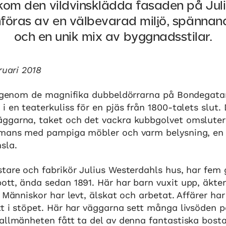
kom den vildvinsklädda fasaden på Juli
nföras av en välbevarad miljö, spännan
och en unik mix av byggnadsstilar.
ruari 2018
in genom de magnifika dubbeldörrarna på Bondegata
i en teaterkuliss för en pjäs från 1800-talets slut.
ggarna, taket och det vackra kubbgolvet omslute
mmans med pampiga möbler och varm belysning, e
sla.
tare och fabrikör Julius Westerdahls hus, har fem 
ott, ända sedan 1891. Här har barn vuxit upp, äkte
. Människor har levt, älskat och arbetat. Affärer har
t i stöpet. Här har väggarna sett många livsöden p
allmänheten fått ta del av denna fantastiska bosta