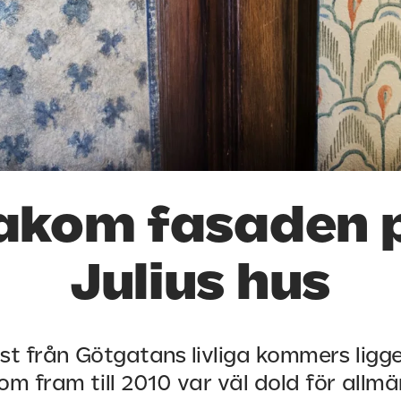
akom fasaden 
Julius hus
st från Götgatans livliga kommers ligg
om fram till 2010 var väl dold för allmä