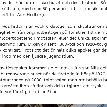
 av det här fantastiska huset och dess historia. Så 
 sällskap, med max 50 personer, till te-, musik- oc
 berättar Ann Hedberg.
us Hus hittar man vackra detaljer som skvallrar om
ighet – från originalbeslagen på fönstren till de m
nlädertapeterna i matsalen, eller det unika, stjär
i samma rum. Mixen av sent 1800-tal och 1920-tal g
 kontrast. Trots att det är helt olika epoker går d
 ihop med den ljusare jugendstilen.
v tidsepoker kommer sig av att Julius son Nils oc
l renoverade huset när de flyttade in här på 1920-
staurerades på 2000-talet valde man att behålla b
s smälte ihop så fint och dels utgjorde ett stycke
a var för sig, berättar Ebba.