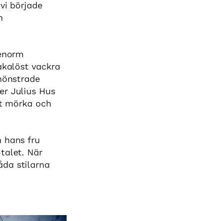
vi började
h
 enorm
akalöst vackra
nmönstrade
er Julius Hus
et mörka och
h hans fru
talet. När
åda stilarna