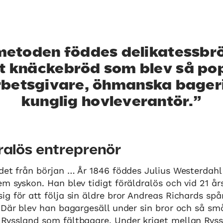
metoden föddes delikatessbrö
nt knäckebröd som blev så po
arbetsgivare, öhmanska bageri
kunglig hovleverantör.
ralös entreprenör
det från början … År 1846 föddes Julius Westerdahl
m syskon. Han blev tidigt föräldralös och vid 21 år
g för att följa sin äldre bror Andreas Richards sp
. Där blev han bagargesäll under sin bror och så s
Ryssland som fältbagare. Under kriget mellan Rys