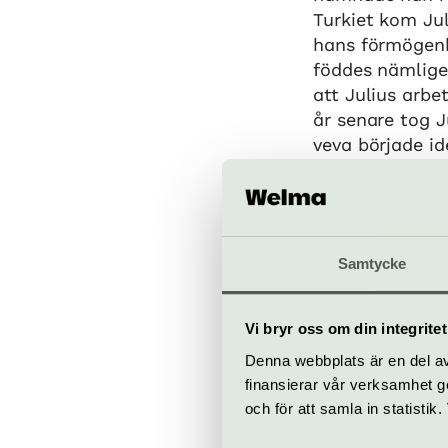
Turkiet kom Ju
hans förmögenh
föddes nämligen
att Julius arbe
år senare tog J
veva började i
Westerdahl byg
bostadsvåning.
– Julius flytta
Samtycke
berättar Ebba H
Hus kultursalon
Vi bryr oss om din integritet
Varsam r
Denna webbplats är en del av 
finansierar vår verksamhet ge
Ebba, som själ
och för att samla in statisti
och sex syskon,
sprang ofta upp