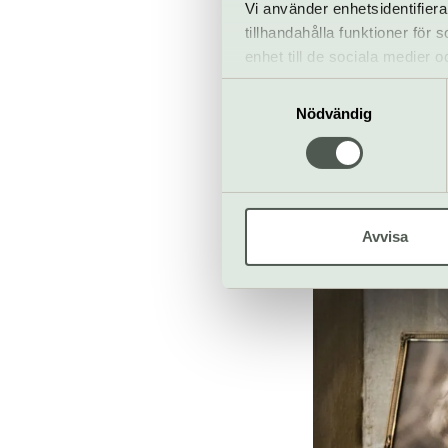
Vi använder enhetsidentifiera
huset för att 
tillhandahålla funktioner för
Ebbas farmor M
enhet till de sociala medier
Ann Hedberg och
informationen med annan infor
Samtyckesval
huset? Omvandla
Nödvändig
av detta locka
och påbörjade 
arkitekter och 
forna glans. Fö
hembygdsförbun
Avvisa