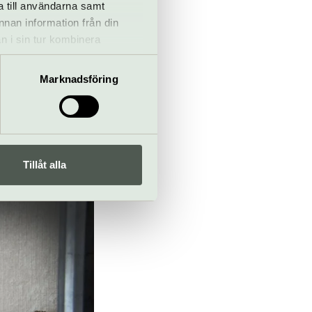
a till användarna samt
ulius Hus. När
annan information från din
, det vill säga
n i sin tur kombinera
 de göra med
 du har använt deras tjänster.
sad? Ingenting
Marknadsföring
 sina systrar
d hjälp av
n återfått sin
ns
Tillåt alla