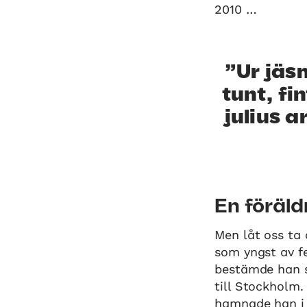
2010 …
Ur jäs
tunt, fi
julius 
En föräld
Men låt oss ta 
som yngst av fe
bestämde han si
till Stockholm
hamnade han i 