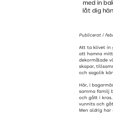
med in ba
låt dig hä
Publicerat
i feb
Att ta klivet 
att hamna mitt 
dekormålade vä
skapar, tillsa
och sagolik kän
Här, i bagarmäs
samma familj b
och gått i kras
vunnits och gåt
Men aldrig har 