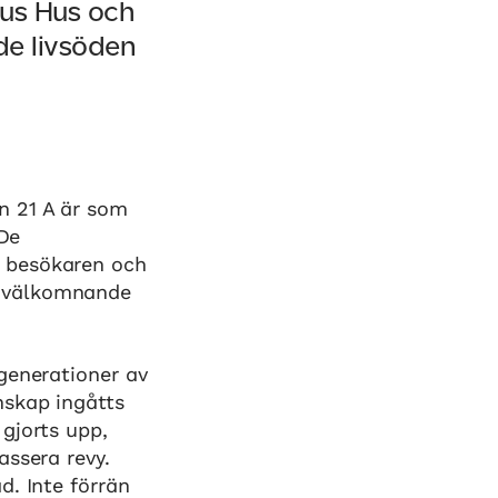
us Hus och
de livsöden
n 21 A är som
 De
r besökaren och
n välkomnande
generationer av
nskap ingåtts
 gjorts upp,
assera revy.
d. Inte förrän