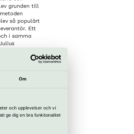
ev grunden till
äsmetoden
lev så populärt
everantör. Ett
 och i samma
Julius
tor och
min farmors far,
Om
 driver Julius
eter och upplevelser och vi
 ge dig en bra funktionalitet
 sina föräldrar
thistoria och
våningen av