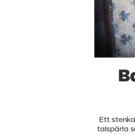
B
Ett stenka
talspärla s