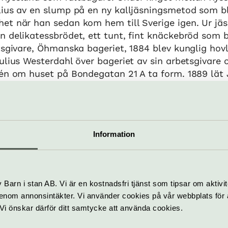
lius av en slump på en ny kalljäsningsmetod som bl
et när han sedan kom hem till Sverige igen. Ur j
 delikatessbrödet, ett tunt, fint knäckebröd som b
tsgivare, Öhmanska bageriet, 1884 blev kunglig hovl
ulius Westerdahl över bageriet av sin arbetsgivare
dén om huset på Bondegatan 21 A ta form. 1889 lät 
ga det pampiga huset med bageri, bagarstuga, kon
de in här 1891 med sin fru Emma. Deras son Nils är 
Information
edberg, som är Julius barnbarns barnbarn och i dag
ger.
estaurering
Barn i stan AB. Vi är en kostnadsfri tjänst som tipsar om aktivit
nom annonsintäkter. Vi använder cookies på vår webbplats för att
v växte upp i huset på Bondegatan tillsammans med
k. Vi önskar därför ditt samtycke att använda cookies.
 var redan som barn väldigt intresserad av sin släk
 till faster Ann Hedberg som bodde i den översta 