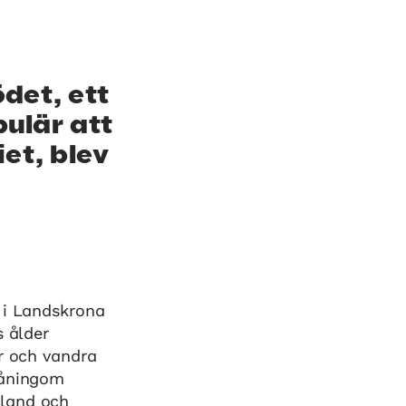
det, ett
pulär att
et, blev
 i Landskrona
s ålder
år och vandra
måningom
sland och