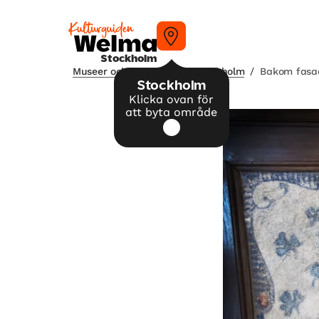
Stockholm
Museer och konsthallar i Stockholm
/
Bakom fasad
Stockholm
Klicka ovan för
att byta område