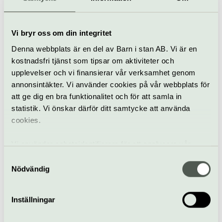
Museum
Åbergs museum i Bålsta
Vi bryr oss om din integritet
Denna webbplats är en del av Barn i stan AB. Vi är en
I en gammal ombyggd 1800-talsladugård i Bålsta ligger
Lasse Åbergs museum – världens enda konst- serie- och
kostnadsfri tjänst som tipsar om aktiviteter och
leksaksmuseum med egen djungel.
upplevelser och vi finansierar vår verksamhet genom
annonsintäkter. Vi använder cookies på vår webbplats för
Håbo
att ge dig en bra funktionalitet och för att samla in
statistik. Vi önskar därför ditt samtycke att använda
cookies.
Vi använder enhetsidentifierare för att analysera vår
trafik, anpassa innehållet och annonserna till användarna
Samtyckesval
samt tillhandahålla funktioner för sociala medier. Vi
Nödvändig
vidarebefordrar även sådana identifierare och annan
information från din enhet till de sociala medier och
Slott
Inställningar
annons- och analysföretag som vi samarbetar med.
Dessa kan i sin tur kombinera informationen med annan
Skoklosters slott