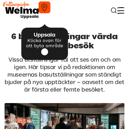
Uppsala
Uppsala
6 basutställningar värda
Klicka ovan för
ett återbesök
att byta område
Vissa utställningar tål att ses om och om
igen. Här tipsar vi på redaktionen om
museernas basutställningar som ständigt
bjuder på nya upptäckter – oavsett om det
är första eller femte besöket.