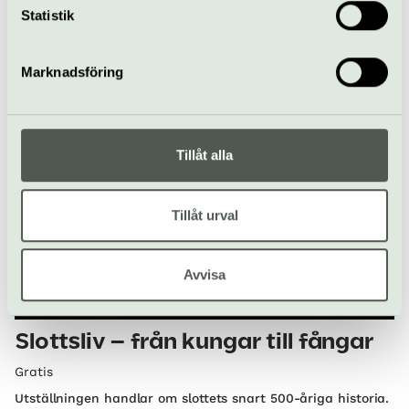
information som du har tillhandahållit eller som de har
Statistik
Skoklosters slott räknas som ett av världens främsta
samlat in när du har använt deras tjänster.
barockslott och det största privatpalats som har byggts i
Sverige.
Marknadsföring
Håbo
Tillåt alla
Tillåt urval
Avvisa
Basutställning
Slottsliv – från kungar till fångar
Gratis
Utställningen handlar om slottets snart 500-åriga historia.