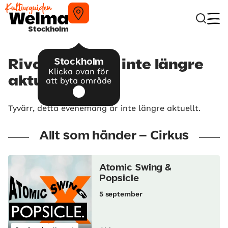
Stockholm
Stockholm
Rival Sons – är inte längre
Klicka ovan för
aktuellt
att byta område
Tyvärr, detta evenemang är inte längre aktuellt.
Allt som händer – Cirkus
Atomic Swing &
Popsicle
5 september