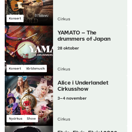
Konsert
Cirkus
YAMATO – The
drummers of Japan
28 oktober
Konsert
Världsmusik
Cirkus
Alice i Underlandet
Cirkusshow
3–4 november
Nycirkus
Show
Cirkus