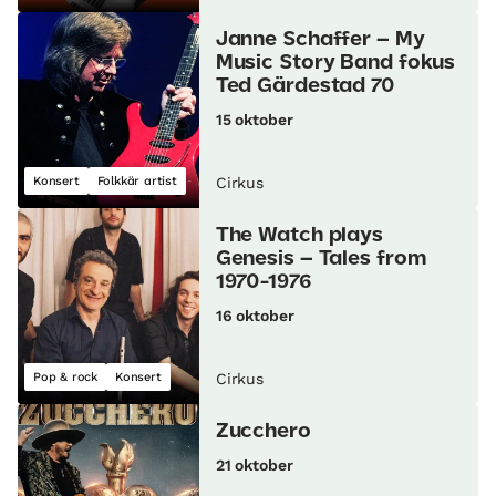
Janne Schaffer – My
Music Story Band fokus
Ted Gärdestad 70
15 oktober
Konsert
Folkkär artist
Cirkus
The Watch plays
Genesis – Tales from
1970-1976
16 oktober
Pop & rock
Konsert
Cirkus
Zucchero
21 oktober