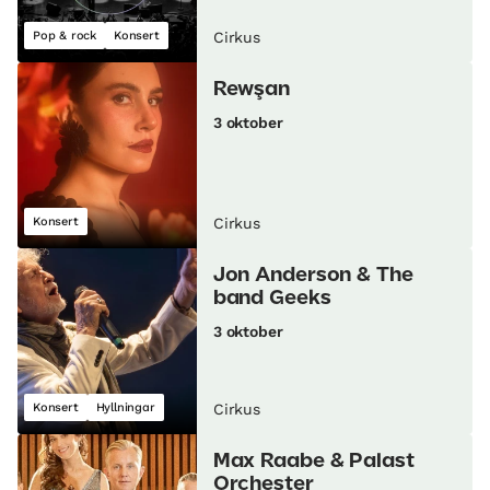
Pop & rock
Konsert
Cirkus
Rewşan
3 oktober
Konsert
Cirkus
Jon Anderson & The
band Geeks
3 oktober
Konsert
Hyllningar
Cirkus
Max Raabe & Palast
Orchester