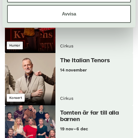
Per Andersson –
Avvisa
Kardborreshowen
14 november
Humor
Cirkus
The Italian Tenors
14 november
Konsert
Cirkus
Tomten är far till alla
barnen
19 nov–6 dec