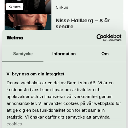
Konsert
Cirkus
Nisse Hallberg – 8 år
senare
7 november
Samtycke
Information
Om
Humor
Stand up
Cirkus
Dr Rangan Chatterjee:
Vi bryr oss om din integritet
Thrive Tour Live
Denna webbplats är en del av Barn i stan AB. Vi är en
8 november
kostnadsfri tjänst som tipsar om aktiviteter och
upplevelser och vi finansierar vår verksamhet genom
annonsintäkter. Vi använder cookies på vår webbplats för
Föredrag
Cirkus
att ge dig en bra funktionalitet och för att samla in
statistik. Vi önskar därför ditt samtycke att använda
MOONICA MAC
cookies.
11 november