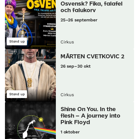
Osvensk? Fika, falafel
och falukorv
25–26 september
Stand up
Cirkus
MÅRTEN CVETKOVIC 2
26 sep–30 okt
Stand up
Cirkus
Shine On You. In the
flesh – A journey into
Pink Floyd
1 oktober