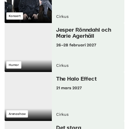
Konsert
Cirkus
Jesper Rönndahl och
Marie Agerhäll
26–28 februari 2027
Humor
Cirkus
The Halo Effect
21 mars 2027
Arenashow
Cirkus
Det stora