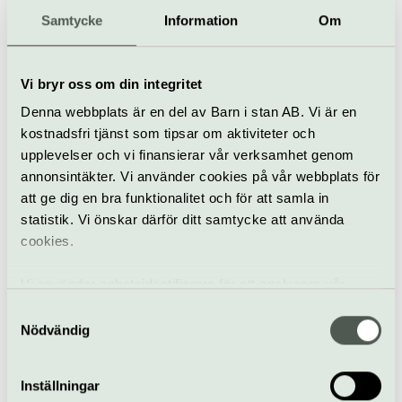
Rikssalen i 360°
Samtycke
Information
Om
Gratis
Vi bryr oss om din integritet
Denna webbplats är en del av Barn i stan AB. Vi är en
Digitalt
Kungliga slottet
kostnadsfri tjänst som tipsar om aktiviteter och
upplevelser och vi finansierar vår verksamhet genom
Guidade visningar på
annonsintäkter. Vi använder cookies på vår webbplats för
Kungliga slottet
att ge dig en bra funktionalitet och för att samla in
Pågår till 31 augusti
statistik. Vi önskar därför ditt samtycke att använda
cookies.
Visning
Slott
Kungliga slottet
Vi använder enhetsidentifierare för att analysera vår
trafik, anpassa innehållet och annonserna till användarna
Samtyckesval
Konstnärssamtal med
samt tillhandahålla funktioner för sociala medier. Vi
Nödvändig
Davide Rivalta
vidarebefordrar även sådana identifierare och annan
25 augusti
information från din enhet till de sociala medier och
Inställningar
annons- och analysföretag som vi samarbetar med.
Föredrag