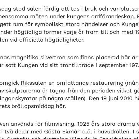
ksdag stod salen färdig att tas i bruk och var platse
mensamma möten under kungens ordförandeskap. Ri
gett rum för symboliskt stora händelser och Kung
nder högtidliga former varje år fram till och med 1
en vid officiella högtidligheter.
inas magnifika silvertron som finns placerad här är 
r satt Kungen vid sitt trontillträde i september 197
omgick Rikssalen en omfattande restaurering (mån
av skulpturerna är tagna från den perioden vilket gö
ngar skymtar på några ställen). Den 19 juni 2010 h
rets bröllopsmiddag här.
ven används för filmvisning. 1925 års stora drama 
I i två delar med Gösta Ekman d.ä. i huvudrollen. 