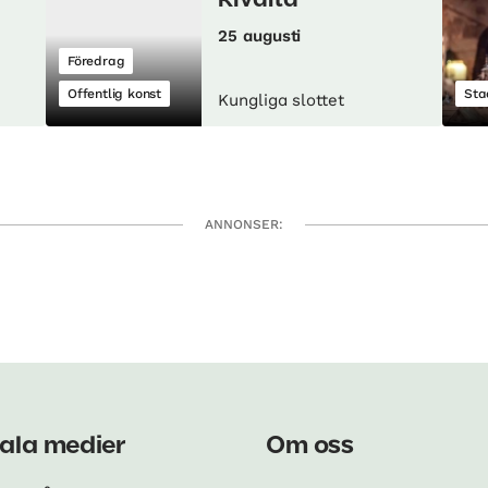
Rivalta
25 augusti
Föredrag
Offentlig konst
Sta
Kungliga slottet
ANNONSER:
ala medier
Om oss