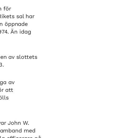
n för
kets sal har
en öppnade
974. Än idag
en av slottets
3.
ga av
r att
ölls
var John W.
I samband med