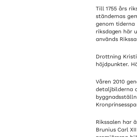
Till 1755 års ri
ständernas ge
genom tiderna 
riksdagen här u
används Rikssal
Drottning Krist
höjdpunkter. Hä
Våren 2010 gen
detaljbilderna 
byggnadsställni
Kronprinsesspa
Rikssalen har ä
Brunius Carl XI