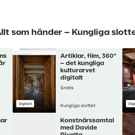
llt som händer – Kungliga slott
ans
Artiklar, film, 360°
år
– det kungliga
kulturarvet
digitalt
Gratis
Digitalt
Digi
Kungliga slottet
gar
Konstnärssamtal
med Davide