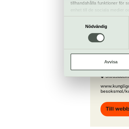
Bra att veta
tillhandahålla funktioner för
Kafé
enhet till de sociala medier
Hiss och ra
informationen med annan infor
Samtyckesval
Restaurang
Nödvändig
Bar
Avvisa
Kungliga 
Slottsback
www.kungliga
besoksmal/ku
Till web