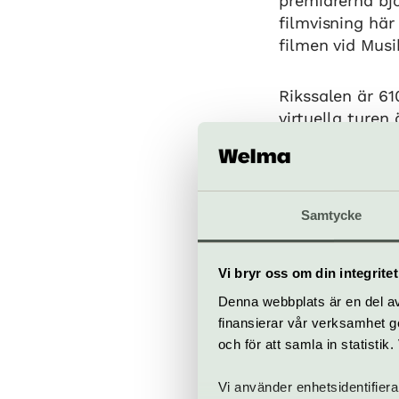
premiärerna bjö
filmvisning här 
filmen vid Musi
Rikssalen är 61
virtuella turen
olika nivåer.
Rikssalen är ö
salen upplevas 
Samtycke
Vi bryr oss om din integritet
När
Denna webbplats är en del av 
Rikssalen är öp
finansierar vår verksamhet ge
Med visningen 
och för att samla in statisti
magnifika sale
befinner dig.
Vi använder enhetsidentifiera