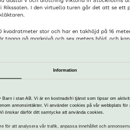
d Gustaf V och drottning Viktoria in Stockholms al
i Rikssalen. I den virtuella turen går det att se ett
kläktaren.
0 kvadratmeter stor och har en takhöjd på 16 meter
 är tagna på marknivå och sex meters höjd, och kan 
ppen för besök året runt. Med visningen i 360° ka
var du än befinner dig.
Information
Pris
Barn i stan AB. Vi är en kostnadsfri tjänst som tipsar om aktivit
pen för besök året runt.
Gratis
nom annonsintäkter. Vi använder cookies på vår webbplats för att
i 360° kan den
k. Vi önskar därför ditt samtycke att använda cookies.
n upplevas var du än
re för att analysera vår trafik, anpassa innehållet och annonsern