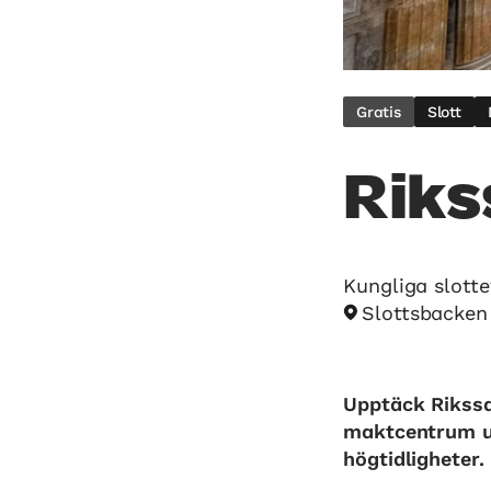
Gratis
Slott
Riks
Kungliga slotte
Slottsbacken
Upptäck Rikssa
maktcentrum un
högtidligheter.