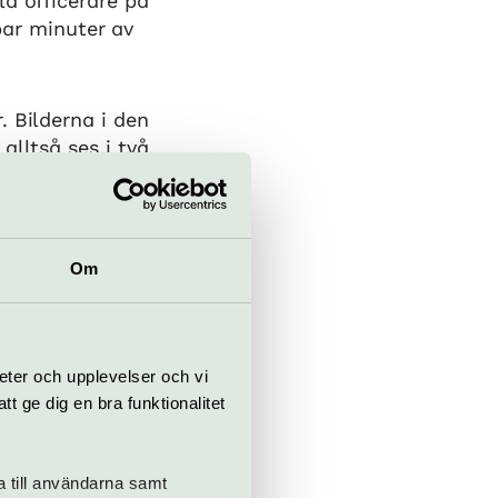
la officerare på
 par minuter av
. Bilderna i den
alltså ses i två
n den magnifika
Om
eter och upplevelser och vi
 ge dig en bra funktionalitet
a till användarna samt