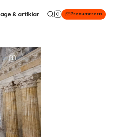
Prenumerera
age & artiklar