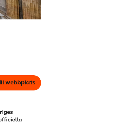
ill webbplats
riges
ficiella