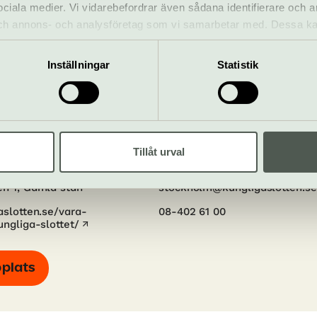
Hitta hit
 sociala medier. Vi vidarebefordrar även sådana identifierare och 
Tunnelbana:Gamla stan.
 och annons- och analysföretag som vi samarbetar med. Dessa ka
mper
Buss: till Slottsbacken elle
mation som du har tillhandahållit eller som de har samlat in när
Riddarhustorget.
Inställningar
Statistik
Tillåt urval
slottet
en 1, Gamla stan
stockholm@kungligaslotten.se
slotten.se/vara-
08-402 61 00
ngliga-slottet/
bplats