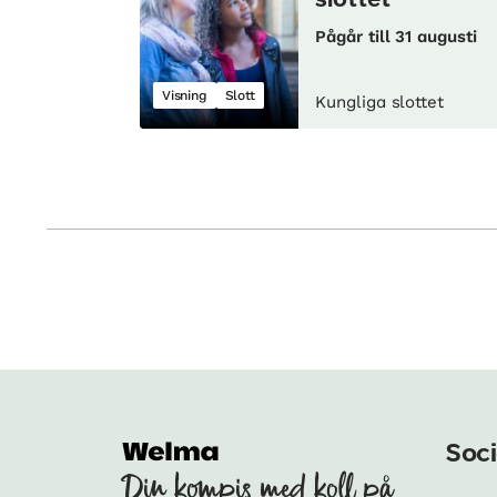
slottet
Pågår till 31 augusti
Visning
Slott
Kungliga slottet
Soci
Din kompis med koll på