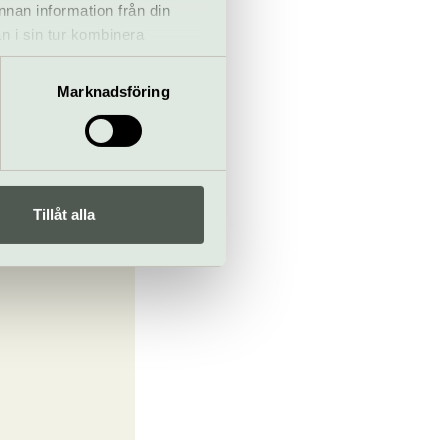
annan information från din
n i sin tur kombinera
r
 du har använt deras tjänster.
Marknadsföring
Tillåt alla