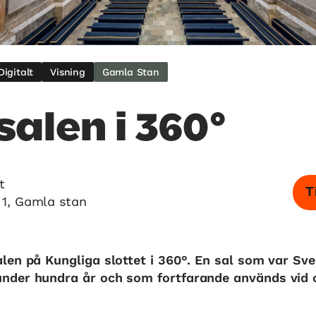
Digitalt
Visning
Gamla Stan
salen i 360°
t
T
 1, Gamla stan
len på Kungliga slottet i 360°. En sal som var Sve
der hundra år och som fortfarande används vid of