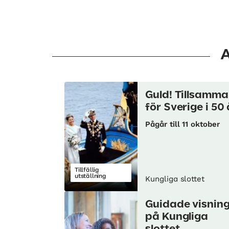
A
Guld! Tillsamm
för Sverige i 50 
Pågår till 11 oktober
Tillfällig
utställning
Kungliga slottet
Guidade visnin
på Kungliga