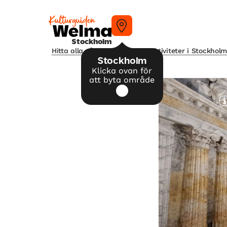
Stockholm
Hitta alla våra tips på kulturaktiviteter i Stockhol
Stockholm
Klicka ovan för
att byta område