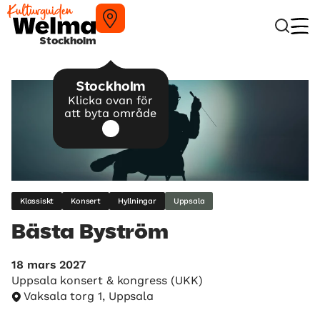
Stockholm
Stockholm
Klicka ovan för
att byta område
Klassiskt
Konsert
Hyllningar
Uppsala
Bästa Byström
18 mars 2027
Uppsala konsert & kongress (UKK)
Vaksala torg 1, Uppsala