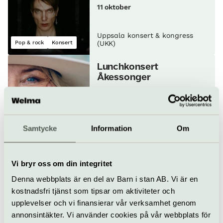
11 oktober
Uppsala konsert & kongress
Pop & rock
Konsert
(UKK)
Lunch­konsert
Åkessonger
16 oktober
Uppsala konsert & kongress
Samtycke
Information
Om
Konsert
(UKK)
Eva Dahlgren
Revalution Club Tour
Vi bryr oss om din integritet
16 oktober
Denna webbplats är en del av Barn i stan AB. Vi är en
kostnadsfri tjänst som tipsar om aktiviteter och
upplevelser och vi finansierar vår verksamhet genom
Uppsala konsert & kongress
Pop & rock
Konsert
(UKK)
annonsintäkter. Vi använder cookies på vår webbplats för