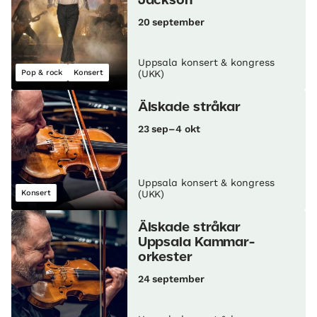
Jackson
20 september
Uppsala konsert & kongress
Pop & rock
Konsert
(UKK)
Älskade stråkar
23 sep–4 okt
Uppsala konsert & kongress
Konsert
(UKK)
Älskade stråkar
Uppsala Kammar­
orkester
24 september