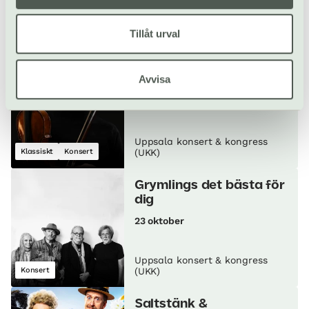
Uppsala konsert & kongress
Tillåt urval
Stand up
(UKK)
Bruch och Brahms
Avvisa
22 oktober
Uppsala konsert & kongress
Klassiskt
Konsert
(UKK)
Grymlings det bästa för
dig
23 oktober
Uppsala konsert & kongress
Konsert
(UKK)
Saltstänk &