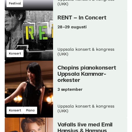
Festival
(UKK)
RENT – In Concert
28–29 augusti
Uppsala konsert & kongress
Konsert
(UKK)
Chopins pianokonsert
Uppsala Kammar­
orkester
3 september
Uppsala konsert & kongress
Konsert
Piano
(UKK)
Vafalls live med Emil
Hansius & Hampus