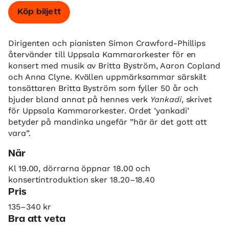
Köp biljett
Dirigenten och pianisten Simon Crawford-Phillips
återvänder till Uppsala Kammarorkester för en
konsert med musik av Britta Byström, Aaron Copland
och Anna Clyne. Kvällen uppmärksammar särskilt
tonsättaren Britta Byström som fyller 50 år och
bjuder bland annat på hennes verk
Yankadi
, skrivet
för Uppsala Kammarorkester. Ordet ’yankadi’
betyder på mandinka ungefär ”här är det gott att
vara”.
När
Kl 19.00, dörrarna öppnar 18.00 och
konsertintroduktion sker 18.20–18.40
Pris
135–340 kr
Bra att veta