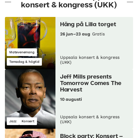
konsert & kongress (UKK)
Häng på Lilla torget
26 jun–23 aug
Gratis
Matevenemang
Uppsala konsert & kongress
Temadag & högtid
(UKK)
Jeff Mills presents
Tomorrow Comes The
Harvest
10 augusti
Uppsala konsert & kongress
Jazz
Konsert
(UKK)
Block party: Konsert –