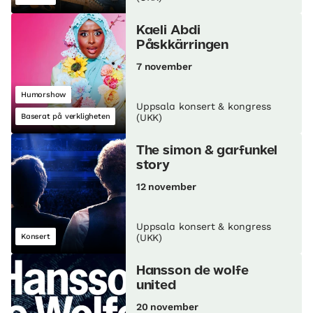
Kaeli Abdi
Påskkärringen
7 november
Humorshow
Uppsala konsert & kongress
Baserat på verkligheten
(UKK)
The simon & garfunkel
story
12 november
Uppsala konsert & kongress
Konsert
(UKK)
Hansson de wolfe
united
20 november