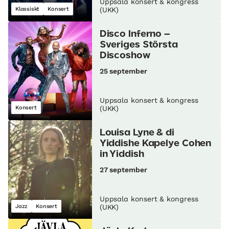
Uppsala konsert & kongress
Klassiskt
Konsert
(UKK)
Disco Inferno –
Sveriges Största
Discoshow
25 september
Uppsala konsert & kongress
Konsert
(UKK)
Louisa Lyne & di
Yiddishe Kapelye Cohen
in Yiddish
27 september
Uppsala konsert & kongress
Jazz
Konsert
(UKK)