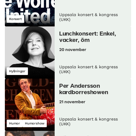
Uppsala konsert & kongress
Konsert
(UKK)
Lunch­konsert: Enkel,
vacker, öm
20 november
Uppsala konsert & kongress
Hyllningar
(UKK)
Per Andersson
kardborreshowen
21 november
Uppsala konsert & kongress
Humor
Humorshow
(UKK)