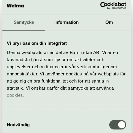
Lunch­konsert
Åkessonger
Samtycke
Information
Om
16 oktober
Uppsala konsert & kongress
Vi bryr oss om din integritet
Konsert
(UKK)
Denna webbplats är en del av Barn i stan AB. Vi är en
kostnadsfri tjänst som tipsar om aktiviteter och
Eva Dahlgren
Revalution Club Tour
upplevelser och vi finansierar vår verksamhet genom
annonsintäkter. Vi använder cookies på vår webbplats för
16 oktober
att ge dig en bra funktionalitet och för att samla in
statistik. Vi önskar därför ditt samtycke att använda
Uppsala konsert & kongress
cookies.
Pop & rock
Konsert
(UKK)
Vi använder enhetsidentifierare för att analysera vår
Bo Kaspers Orkester Il
trafik, anpassa innehållet och annonserna till användarna
magnifico
Samtyckesval
samt tillhandahålla funktioner för sociala medier. Vi
Nödvändig
18 oktober
vidarebefordrar även sådana identifierare och annan