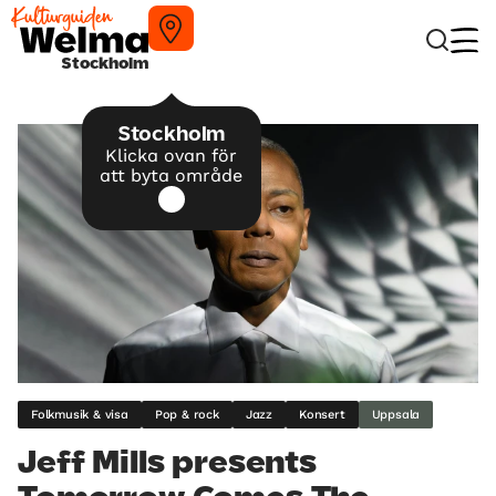
Stockholm
Stockholm
Klicka ovan för
att byta område
Folkmusik & visa
Pop & rock
Jazz
Konsert
Uppsala
Jeff Mills presents