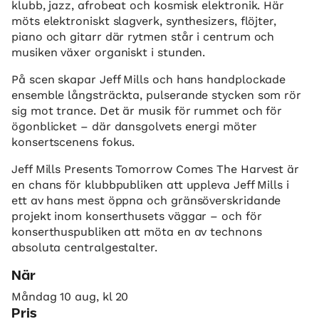
klubb, jazz, afrobeat och kosmisk elektronik. Här
möts elektroniskt slagverk, synthesizers, flöjter,
piano och gitarr där rytmen står i centrum och
musiken växer organiskt i stunden.
På scen skapar Jeff Mills och hans handplockade
ensemble långsträckta, pulserande stycken som rör
sig mot trance. Det är musik för rummet och för
ögonblicket – där dansgolvets energi möter
konsertscenens fokus.
Jeff Mills Presents Tomorrow Comes The Harvest är
en chans för klubbpubliken att uppleva Jeff Mills i
ett av hans mest öppna och gränsöverskridande
projekt inom konserthusets väggar – och för
konserthuspubliken att möta en av technons
absoluta centralgestalter.
När
Måndag 10 aug, kl 20
Pris