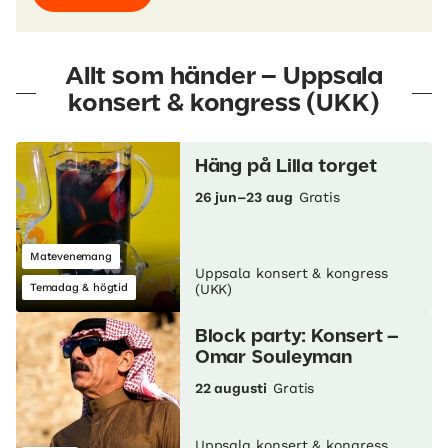
Allt som händer – Uppsala
konsert & kongress (UKK)
Häng på Lilla torget
26 jun–23 aug
Gratis
Matevenemang
Uppsala konsert & kongress
Temadag & högtid
(UKK)
Block party: Konsert –
Omar Souleyman
22 augusti
Gratis
Uppsala konsert & kongress