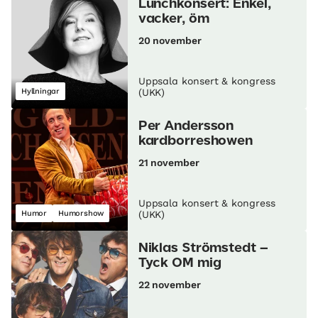
Lunch­konsert: Enkel,
vacker, öm
20 november
Uppsala konsert & kongress
Hyllningar
(UKK)
Per Andersson
kardborreshowen
21 november
Uppsala konsert & kongress
Humor
Humorshow
(UKK)
Niklas Strömstedt –
Tyck OM mig
22 november