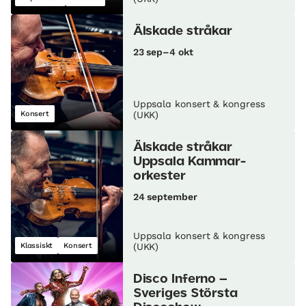
Älskade stråkar
23 sep–4 okt
Uppsala konsert & kongress
Konsert
(UKK)
Älskade stråkar
Uppsala Kammar­
orkester
24 september
Uppsala konsert & kongress
Klassiskt
Konsert
(UKK)
Disco Inferno –
Sveriges Största