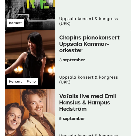
Uppsala konsert & kongress
Konsert
(UKK)
Chopins pianokonsert
Uppsala Kammar­
orkester
3 september
Uppsala konsert & kongress
Konsert
Piano
(UKK)
Vafalls live med Emil
Hansius & Hampus
Hedström
5 september
Uppsala konsert & kongress