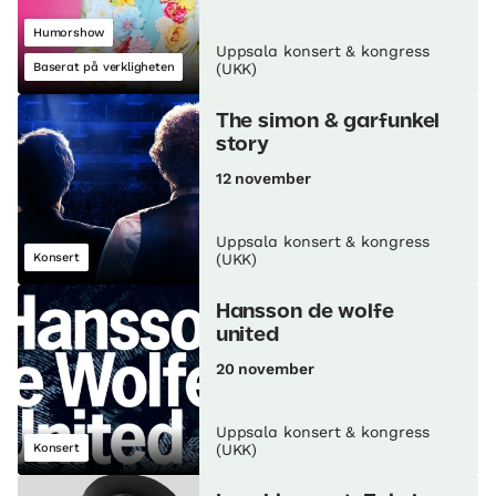
Humorshow
Uppsala konsert & kongress
Baserat på verkligheten
(UKK)
The simon & garfunkel
story
12 november
Uppsala konsert & kongress
Konsert
(UKK)
Hansson de wolfe
united
20 november
Uppsala konsert & kongress
Konsert
(UKK)