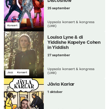
Discoshow
25 september
Uppsala konsert & kongress
Konsert
(UKK)
Louisa Lyne & di
Yiddishe Kapelye Cohen
in Yiddish
27 september
Uppsala konsert & kongress
Jazz
Konsert
(UKK)
Jävla Karlar
1 oktober