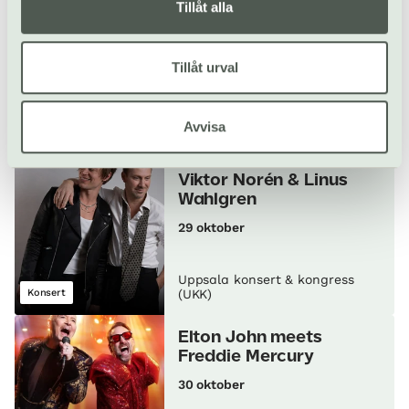
Tillåt alla
Carte Blanche Trio X
med hemliga gäster
Tillåt urval
24 oktober
Gratis
Uppsala konsert & kongress
Avvisa
Konsert
(UKK)
Viktor Norén & Linus
Wahlgren
29 oktober
Uppsala konsert & kongress
Konsert
(UKK)
Elton John meets
Freddie Mercury
30 oktober