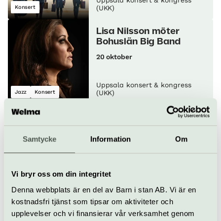
Uppsala konsert & kongress
Konsert
(UKK)
Lisa Nilsson möter
Bohuslän Big Band
20 oktober
Uppsala konsert & kongress
Jazz
Konsert
(UKK)
Fredrik Andersson –
Too Soon
Samtycke
Information
Om
22 oktober
Uppsala konsert & kongress
Vi bryr oss om din integritet
Stand up
(UKK)
Denna webbplats är en del av Barn i stan AB. Vi är en
kostnadsfri tjänst som tipsar om aktiviteter och
Bruch och Brahms
upplevelser och vi finansierar vår verksamhet genom
22 oktober