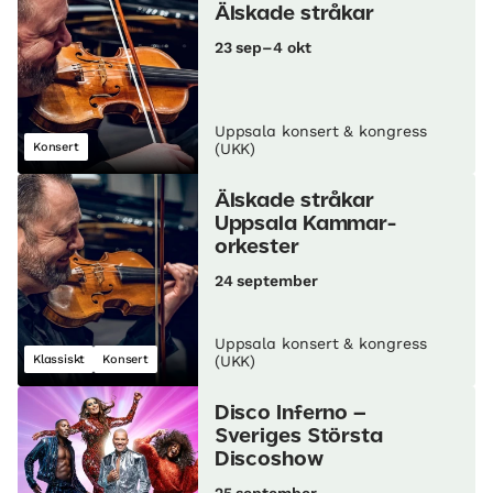
Älskade stråkar
23 sep–4 okt
Uppsala konsert & kongress
Konsert
(UKK)
Älskade stråkar
Uppsala Kammar­
orkester
24 september
Uppsala konsert & kongress
Klassiskt
Konsert
(UKK)
Disco Inferno –
Sveriges Största
Discoshow