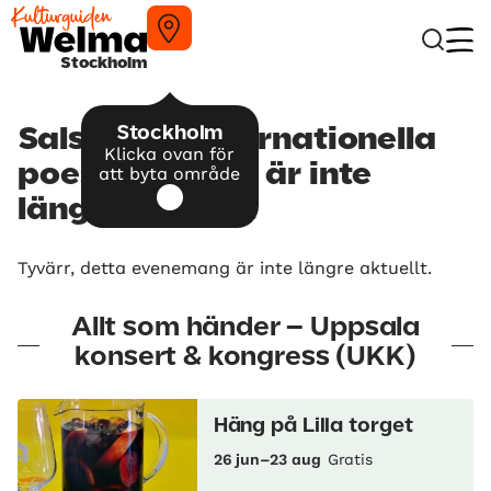
Stockholm
Stockholm
Salsals 9:e Internationella
Klicka ovan för
poesifestival – är inte
att byta område
längre aktuellt
Tyvärr, detta evenemang är inte längre aktuellt.
Allt som händer – Uppsala
konsert & kongress (UKK)
Häng på Lilla torget
26 jun–23 aug
Gratis