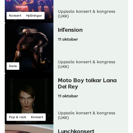
Uppsala konsert & kongress
Konsert
Hyllningar
(UKK)
InTension
11 oktober
Uppsala konsert & kongress
Dans
(UKK)
Moto Boy tolkar Lana
Del Rey
11 oktober
Uppsala konsert & kongress
Pop & rock
Konsert
(UKK)
Lunch­konsert