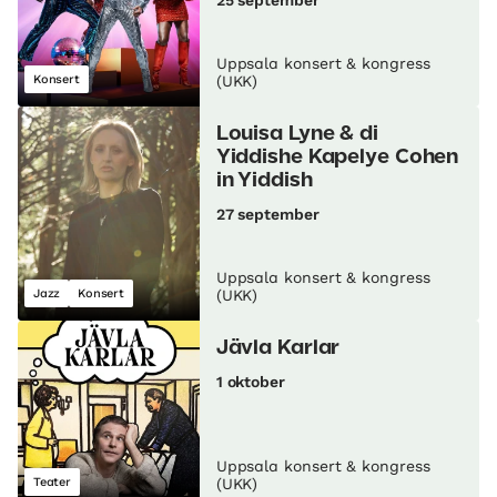
25 september
Uppsala konsert & kongress
Konsert
(UKK)
Louisa Lyne & di
Yiddishe Kapelye Cohen
in Yiddish
27 september
Uppsala konsert & kongress
Jazz
Konsert
(UKK)
Jävla Karlar
1 oktober
Uppsala konsert & kongress
Teater
(UKK)