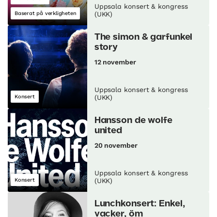
Uppsala konsert & kongress
Baserat på verkligheten
(UKK)
The simon & garfunkel
story
12 november
Uppsala konsert & kongress
Konsert
(UKK)
Hansson de wolfe
united
20 november
Uppsala konsert & kongress
Konsert
(UKK)
Lunch­konsert: Enkel,
vacker, öm