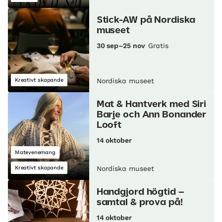
Stick-AW på Nordiska
museet
30 sep–25 nov
Gratis
Kreativt skapande
Nordiska museet
Mat & Hantverk med Siri
Barje och Ann Bonander
Looft
14 oktober
Matevenemang
Kreativt skapande
Nordiska museet
Handgjord högtid –
samtal & prova på!
14 oktober