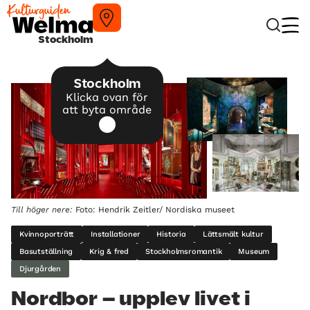
Stockholm
Stockholm
Klicka ovan för
att byta område
Till höger nere:
Foto: Hendrik Zeitler/ Nordiska museet
Kvinnoporträtt
Installationer
Historia
Lättsmält kultur
Basutställning
Krig & fred
Stockholmsromantik
Museum
Djurgården
Nordbor – upplev livet i