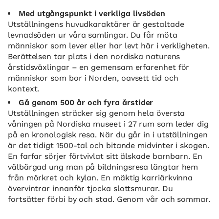
Med utgångspunkt i verkliga livsöden
Utställningens huvudkaraktärer är gestaltade
levnadsöden ur våra samlingar. Du får möta
människor som lever eller har levt här i verkligheten.
Berättelsen tar plats i den nordiska naturens
årstidsväxlingar – en gemensam erfarenhet för
människor som bor i Norden, oavsett tid och
kontext.
Gå genom 500 år och fyra årstider
Utställningen sträcker sig genom hela översta
våningen på Nordiska museet i 27 rum som leder dig
på en kronologisk resa. När du går in i utställningen
är det tidigt 1500-tal och bitande midvinter i skogen.
En farfar sörjer förtvivlat sitt älskade barnbarn. En
välbärgad ung man på bildningsresa längtar hem
från mörkret och kylan. En mäktig karriärkvinna
övervintrar innanför tjocka slottsmurar. Du
fortsätter förbi by och stad. Genom vår och sommar.