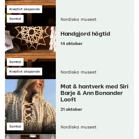
Kreativt skapande
Samtal
Nordiska museet
Handgjord högtid
14 oktober
Samtal
Kreativt skapande
Nordiska museet
Mat & hantverk med Siri
Barje & Ann Bonander
Looft
21 oktober
Samtal
Nordiska museet