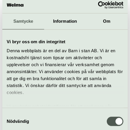
Samtycke
Information
Om
Tillfällig utställning
Nordiska museet
Dukade bord – om mat
Vi bryr oss om din integritet
och dryck genom 500
Denna webbplats är en del av Barn i stan AB. Vi är en
år
kostnadsfri tjänst som tipsar om aktiviteter och
upplevelser och vi finansierar vår verksamhet genom
annonsintäkter. Vi använder cookies på vår webbplats för
Basutställning
Nordiska museet
att ge dig en bra funktionalitet och för att samla in
statistik. Vi önskar därför ditt samtycke att använda
Introduktion till
cookies.
Nordiska museet
Pågår till 14 augusti
Vi använder enhetsidentifierare för att analysera vår
trafik, anpassa innehållet och annonserna till användarna
Samtyckesval
samt tillhandahålla funktioner för sociala medier. Vi
Nödvändig
Visning
Museum
Nordiska museet
vidarebefordrar även sådana identifierare och annan