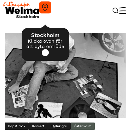
Stockholm
Stockholm
Klicka ovan för
att byta område
Pop & rock
Konsert
Hyllningar
Östermalm