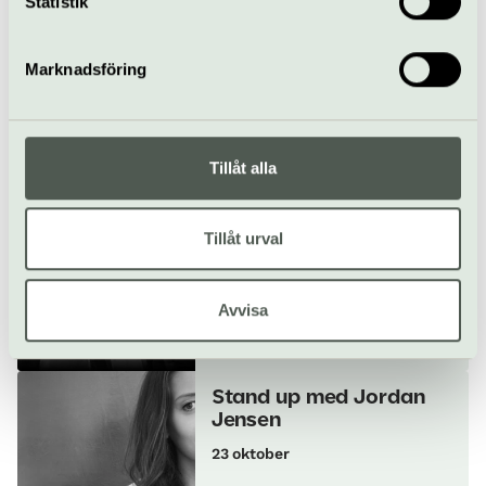
Statistik
samlat in när du har använt deras tjänster.
Köp biljett
Marknadsföring
Allt som händer – Maxim
Tillåt alla
Hits & historier 67-69
Tillåt urval
8 oktober
Avvisa
Pop & rock
Konsert
Maxim
Stand up med Jordan
Jensen
23 oktober