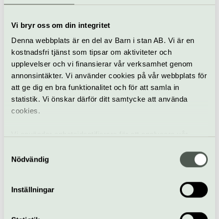
en svensk scen.
När
Vi bryr oss om din integritet
22 augusti kl 19:30
Denna webbplats är en del av Barn i stan AB. Vi är en
Pris
kostnadsfri tjänst som tipsar om aktiviteter och
395-495 kr (+ serviceavgift)
upplevelser och vi finansierar vår verksamhet genom
Bra att veta
annonsintäkter. Vi använder cookies på vår webbplats för
Kafé
att ge dig en bra funktionalitet och för att samla in
Hiss och ramper
statistik. Vi önskar därför ditt samtycke att använda
Restaurang
cookies.
Bar
Hitta hit
Vi använder enhetsidentifierare för att analysera vår
T-bana: Karlaplan
trafik, anpassa innehållet och annonserna till användarna
Samtyckesval
samt tillhandahålla funktioner för sociala medier. Vi
Nödvändig
vidarebefordrar även sådana identifierare och annan
Maxim
information från din enhet till de sociala medier och
Inställningar
annons- och analysföretag som vi samarbetar med.
Karlaplan 4, Stockholm
Dessa kan i sin tur kombinera informationen med annan
www.maximstockholm.se
information som du har tillhandahållit eller som de har
hej@maximstockholm.se