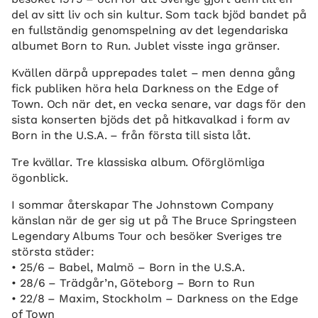
del av sitt liv och sin kultur. Som tack bjöd bandet på
en fullständig genomspelning av det legendariska
albumet Born to Run. Jublet visste inga gränser.
Kvällen därpå upprepades talet – men denna gång
fick publiken höra hela Darkness on the Edge of
Town. Och när det, en vecka senare, var dags för den
sista konserten bjöds det på hitkavalkad i form av
Born in the U.S.A. – från första till sista låt.
Tre kvällar. Tre klassiska album. Oförglömliga
ögonblick.
I sommar återskapar The Johnstown Company
känslan när de ger sig ut på The Bruce Springsteen
Legendary Albums Tour och besöker Sveriges tre
största städer:
• 25/6 – Babel, Malmö – Born in the U.S.A.
• 28/6 – Trädgår’n, Göteborg – Born to Run
• 22/8 – Maxim, Stockholm – Darkness on the Edge
of Town