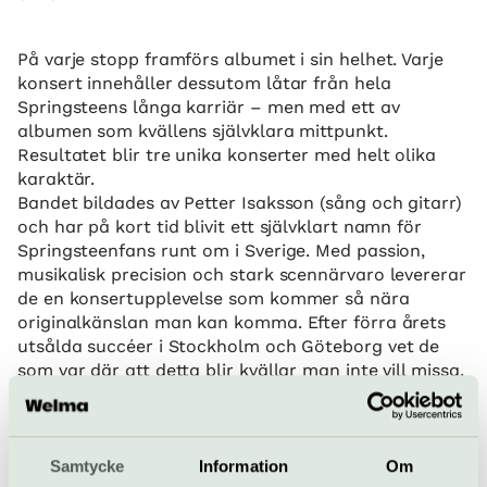
På varje stopp framförs albumet i sin helhet. Varje
konsert innehåller dessutom låtar från hela
Springsteens långa karriär – men med ett av
albumen som kvällens självklara mittpunkt.
Resultatet blir tre unika konserter med helt olika
karaktär.
Bandet bildades av Petter Isaksson (sång och gitarr)
och har på kort tid blivit ett självklart namn för
Springsteenfans runt om i Sverige. Med passion,
musikalisk precision och stark scennärvaro levererar
de en konsertupplevelse som kommer så nära
originalkänslan man kan komma. Efter förra årets
utsålda succéer i Stockholm och Göteborg vet de
som var där att detta blir kvällar man inte vill missa.
För dig som var där 2013.
För dig som önskar att du var det.
För dig som älskar albumen.
För dig som längtar efter nästa gång Bossen står på
Samtycke
Information
Om