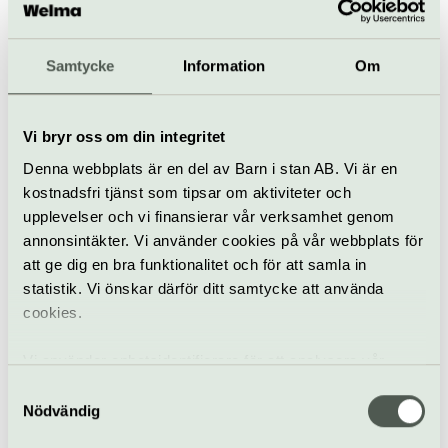
Till webbplats
Samtycke
Information
Om
Allt som händer – Maxim
Vi bryr oss om din integritet
Denna webbplats är en del av Barn i stan AB. Vi är en
The Johnstown
kostnadsfri tjänst som tipsar om aktiviteter och
Company – The Bruce
upplevelser och vi finansierar vår verksamhet genom
Springsteen Legendary
annonsintäkter. Vi använder cookies på vår webbplats för
Albums Tour
att ge dig en bra funktionalitet och för att samla in
22 augusti
statistik. Vi önskar därför ditt samtycke att använda
cookies.
Pop & rock
Konsert
Maxim
Vi använder enhetsidentifierare för att analysera vår
trafik, anpassa innehållet och annonserna till användarna
Hits & historier 67-69
Samtyckesval
samt tillhandahålla funktioner för sociala medier. Vi
Nödvändig
8 oktober
vidarebefordrar även sådana identifierare och annan