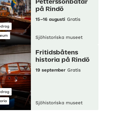
Petterssonbåtar
på Rindö
15–16 augusti
Gratis
edrag
seum
Sjöhistoriska museet
Fritidsbåtens
historia på Rindö
19 september
Gratis
edrag
toria
Sjöhistoriska museet