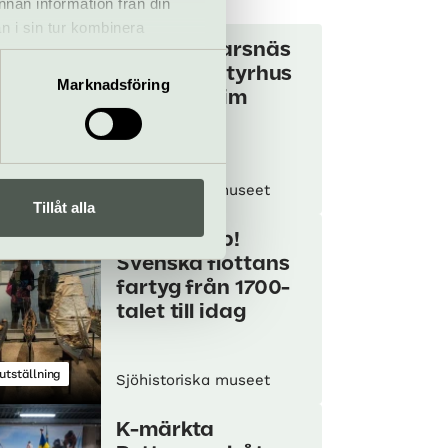
annan information från din
n i sin tur kombinera
Stora Ankarsnäs
 du har använt deras tjänster.
– ett miniatyrhus
Marknadsföring
med maritim
touch
tallationer
Sjöhistoriska museet
Tillåt alla
Klart skepp!
Svenska flottans
fartyg från 1700-
talet till idag
utställning
Sjöhistoriska museet
K-märkta