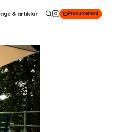
Prenumerera
age & artiklar