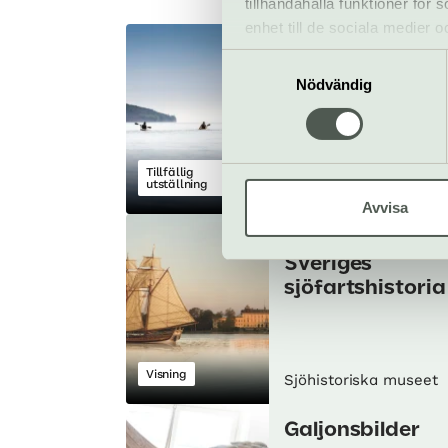
tillhandahålla funktioner för
enhet till de sociala medier
Paddla! – en
informationen med annan infor
Samtyckesval
utställning som
Nödvändig
tar tag
Tillfällig
utställning
Sjöhistoriska museet
Avvisa
Välkomstvisning
Sveriges
sjöfartshistoria
Visning
Sjöhistoriska museet
Galjonsbilder