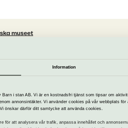
iska museet
runnsvägen 24, Gärdet
sjohistoriska@smtm.se
riska.se
08-519 549 00
Information
ig
Barn i stan AB. Vi är en kostnadsfri tjänst som tipsar om aktivit
nom annonsintäkter. Vi använder cookies på vår webbplats för att
k. Vi önskar därför ditt samtycke att använda cookies.
t som händer – Sjöhistoriska mu
re för att analysera vår trafik, anpassa innehållet och annonsern