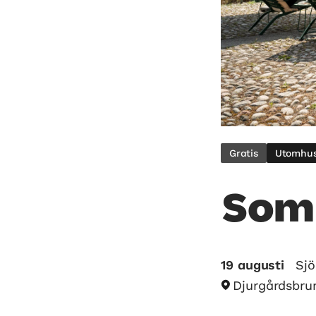
Gratis
Utomhu
Som
19 augusti
Sjö
Djurgårdsbru