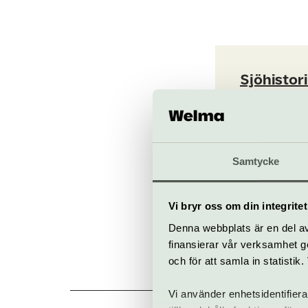
Sjöhistor
Djurgårdsb
www.sjohisto
Samtycke
Anmäl d
Vi bryr oss om din integritet
Denna webbplats är en del av 
finansierar vår verksamhet ge
och för att samla in statisti
All
Vi använder enhetsidentifiera