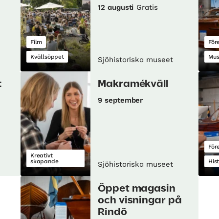
12 augusti
Gratis
Film
För
Kvällsöppet
Mu
Sjöhistoriska museet
:
Makramékväll
9 september
För
Kreativt
skapande
His
Sjöhistoriska museet
Öppet magasin
och visningar på
Rindö