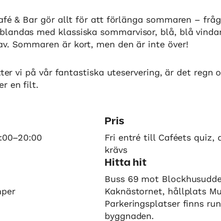
afé & Bar gör allt för att förlänga sommaren – frå
landas med klassiska sommarvisor, blå, blå vinda
av. Sommaren är kort, men den är inte över!
itter vi på vår fantastiska uteservering, är det regn
r en filt.
Pris
8:00–20:00
Fri entré till Caféets quiz
krävs
Hitta hit
Buss 69 mot Blockhusudd
mper
Kaknästornet, hållplats Mu
Parkeringsplatser finns ru
byggnaden.