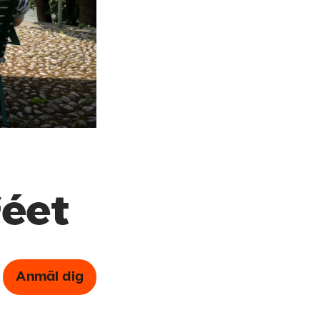
éet
Anmäl dig