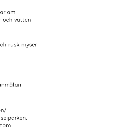
gor om
r och vatten
 och rusk myser
, anmälan
en/
seiparken.
ntom