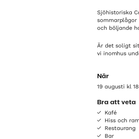
Sjöhistoriska C
sommarplågor b
och böljande h
Är det soligt s
vi inomhus unde
När
19 augusti kl 1
Bra att veta
Kafé
Hiss och ra
Restaurang
Bar