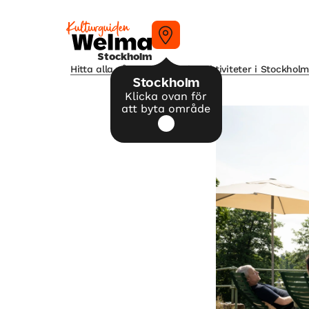
Stockholm
Hitta alla våra tips på kulturaktiviteter i Stockhol
Stockholm
Klicka ovan för
att byta område