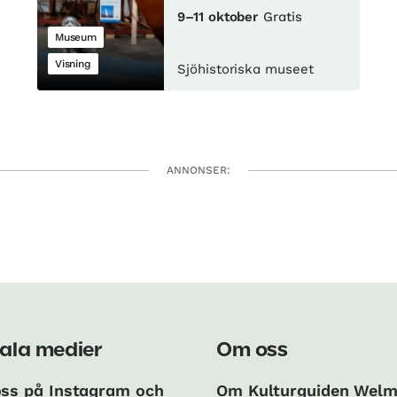
9–11 oktober
Gratis
Museum
Visning
Sjöhistoriska museet
ANNONSER:
ala medier
Om oss
oss på Instagram och
Om Kulturguiden Wel