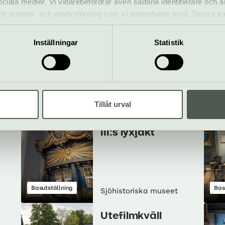
 sociala medier. Vi vidarebefordrar även sådana identifierare och 
 och annons- och analysföretag som vi samarbetar med. Dessa ka
Paddla! Visning
mation som du har tillhandahållit eller som de har samlat in när
Pågår till 31 december
Inställningar
Statistik
Museum
Visning
Ins
Sjöhistoriska museet
Tillåt urval
 i
Amphion – Gustav
III:s lyxjakt
Basutställning
Bas
Sjöhistoriska museet
Utefilmkväll