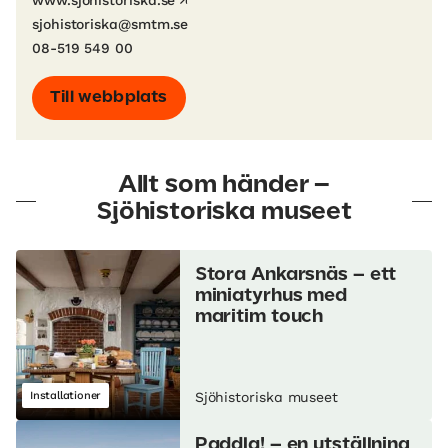
www.sjohistoriska.se
sjohistoriska@smtm.se
08-519 549 00
Till webbplats
Allt som händer –
Sjöhistoriska museet
Stora Ankarsnäs – ett
miniatyrhus med
maritim touch
Installationer
Sjöhistoriska museet
Paddla! – en utställning