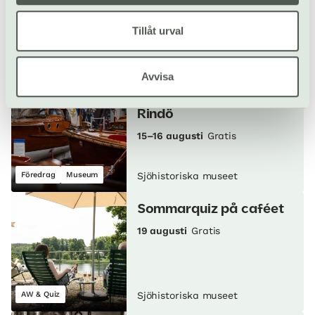
Tillåt urval
Film
Kvällsöppet
Sjöhistoriska museet
Avvisa
K-märkta
Petterssonbåtar på
Rindö
15–16 augusti
Gratis
Föredrag
Museum
Sjöhistoriska museet
Sommarquiz på caféet
19 augusti
Gratis
AW & Quiz
Sjöhistoriska museet