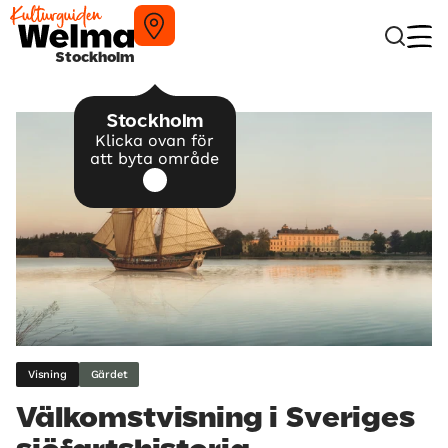
Stockholm
Stockholm
Klicka ovan för
att byta område
Visning
Gärdet
Välkomstvisning i Sveriges