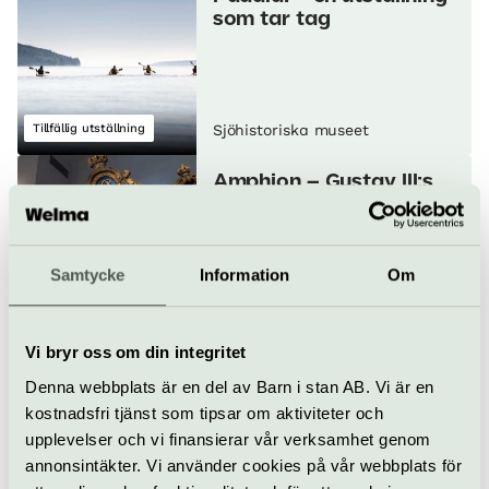
som tar tag
Tillfällig utställning
Sjöhistoriska museet
Amphion – Gustav III:s
lyxjakt
Samtycke
Information
Om
Basutställning
Sjöhistoriska museet
Vi bryr oss om din integritet
Klart skepp! Svenska
Denna webbplats är en del av Barn i stan AB. Vi är en
flottans fartyg från
kostnadsfri tjänst som tipsar om aktiviteter och
1700-talet till idag
upplevelser och vi finansierar vår verksamhet genom
annonsintäkter. Vi använder cookies på vår webbplats för