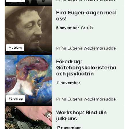
Fira Eugen-dagen med
oss!
5 november
Gratis
Museum
Prins Eugens Waldemarsudde
Föredrag:
Göteborgskoloristerna
och psykiatrin
11 november
Föredrag
Prins Eugens Waldemarsudde
Workshop: Bind din
julkrans
17 november