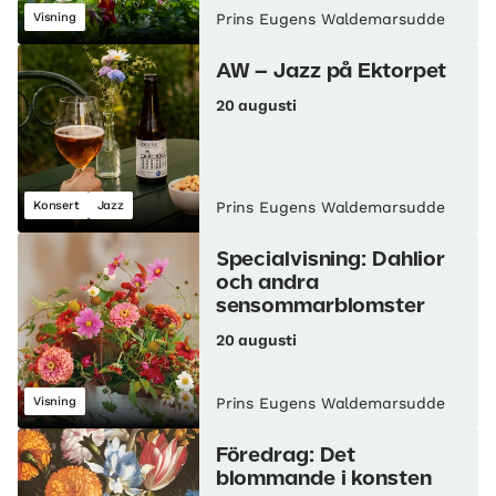
Visning
Prins Eugens Waldemarsudde
AW – Jazz på Ektorpet
20 augusti
Konsert
Jazz
Prins Eugens Waldemarsudde
Specialvisning: Dahlior
och andra
sensommarblomster
20 augusti
Visning
Prins Eugens Waldemarsudde
Föredrag: Det
blommande i konsten