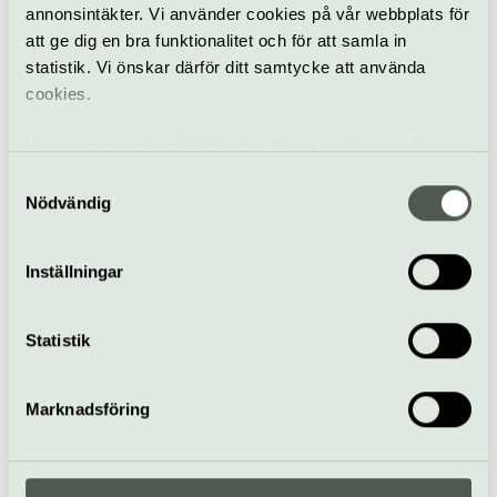
annonsintäkter. Vi använder cookies på vår webbplats för
Blomstermotiv ur
att ge dig en bra funktionalitet och för att samla in
museets samlingar
statistik. Vi önskar därför ditt samtycke att använda
17 september
cookies.
Visning
Prins Eugens Waldemarsudde
Vi använder enhetsidentifierare för att analysera vår
trafik, anpassa innehållet och annonserna till användarna
Samtyckesval
Trädgårdsdagar
samt tillhandahålla funktioner för sociala medier. Vi
Nödvändig
19 september
vidarebefordrar även sådana identifierare och annan
information från din enhet till de sociala medier och
Inställningar
annons- och analysföretag som vi samarbetar med.
Dessa kan i sin tur kombinera informationen med annan
Trädgård
Prins Eugens Waldemarsudde
information som du har tillhandahållit eller som de har
Statistik
samlat in när du har använt deras tjänster.
Trädgårdsdagar
Marknadsföring
20 september