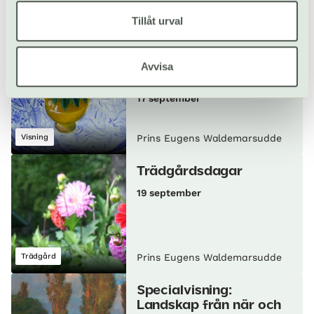
Workshop/kurs
Prins Eugens Waldemarsudde
Tillåt urval
Specialvisning:
Blomstermotiv ur
Avvisa
museets samlingar
17 september
Visning
Prins Eugens Waldemarsudde
Trädgårdsdagar
19 september
Trädgård
Prins Eugens Waldemarsudde
Specialvisning:
Landskap från när och