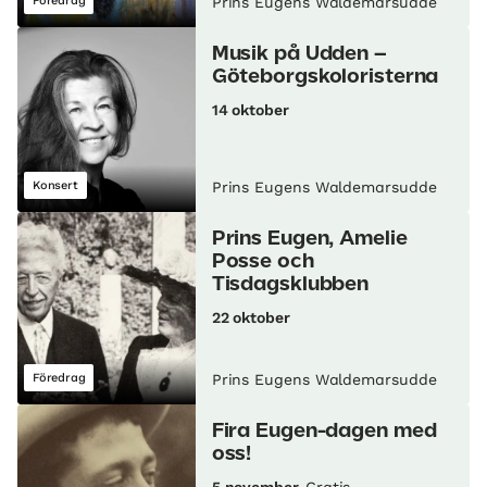
Föredrag
Prins Eugens Waldemarsudde
Musik på Udden –
Göteborgskoloristerna
14 oktober
Konsert
Prins Eugens Waldemarsudde
Prins Eugen, Amelie
Posse och
Tisdagsklubben
22 oktober
Föredrag
Prins Eugens Waldemarsudde
Fira Eugen-dagen med
oss!