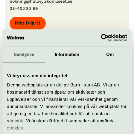
bokning@hallwylskamuseet.se
08-402 30 99
Köp biljett
Allt som händer –
Samtycke
Information
Om
Hallwylska museet
Vi bryr oss om din integritet
Korsettkriget – en kamp
om kvinnlighetens
Denna webbplats är en del av Barn i stan AB. Vi är en
former vid förra
kostnadsfri tjänst som tipsar om aktiviteter och
sekelskiftet
upplevelser och vi finansierar vår verksamhet genom
Pågår till 10 januari 2027
annonsintäkter. Vi använder cookies på vår webbplats för
att ge dig en bra funktionalitet och för att samla in
statistik. Vi önskar därför ditt samtycke att använda
Tillfällig utställning
Hallwylska museet
cookies.