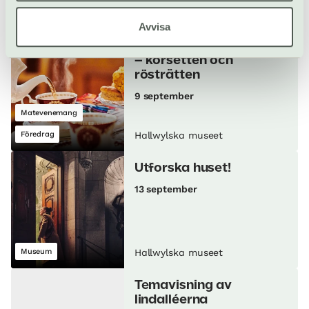
Visning
Hallwylska museet
Avvisa
Tesalong: Modets makt
– korsetten och
rösträtten
9 september
Matevenemang
Föredrag
Hallwylska museet
Utforska huset!
13 september
Museum
Hallwylska museet
Temavisning av
lindalléerna