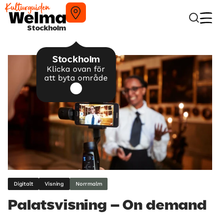
Stockholm
Stockholm
Klicka ovan för
att byta område
Digitalt
Visning
Norrmalm
Palatsvisning – On demand