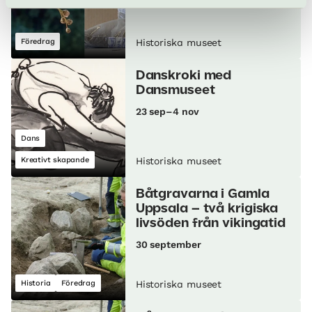
Föredrag
Historiska museet
Danskroki med
Dansmuseet
23 sep–4 nov
Dans
Kreativt skapande
Historiska museet
Båtgravarna i Gamla
Uppsala – två krigiska
livsöden från vikingatid
30 september
Historia
Föredrag
Historiska museet