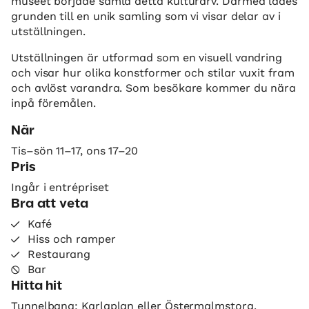
museet började samla detta kulturarv. Därmed lades
grunden till en unik samling som vi visar delar av i
utställningen.
Utställningen är utformad som en visuell vandring
och visar hur olika konstformer och stilar vuxit fram
och avlöst varandra. Som besökare kommer du nära
inpå föremålen.
När
Tis–sön 11–17, ons 17–20
Pris
Ingår i entrépriset
Bra att veta
Kafé
Hiss och ramper
Restaurang
Bar
Hitta hit
Tunnelbana: Karlaplan eller Östermalmstorg.