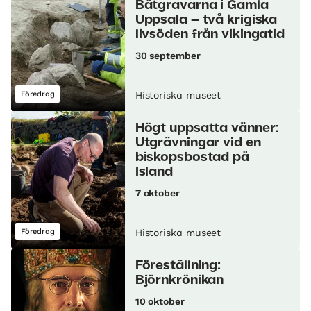
Båtgravarna i Gamla
Uppsala – två krigiska
livsöden från vikingatid
30 september
Föredrag
Historiska museet
Högt uppsatta vänner:
Utgrävningar vid en
biskopsbostad på
Island
7 oktober
Föredrag
Historiska museet
Föreställning:
Björnkrönikan
10 oktober