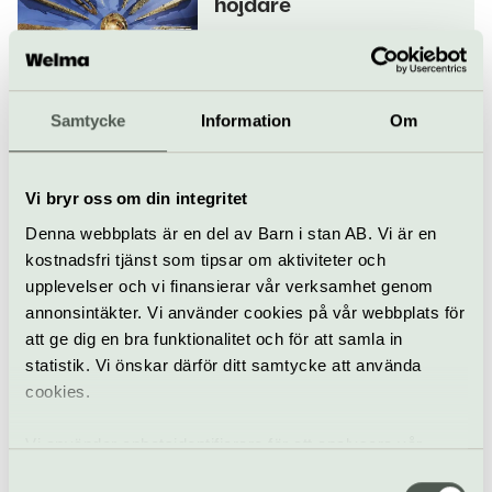
höjdare
Pågår till 31 augusti
Visning
Museum
Historiska museet
Samtycke
Information
Om
Guldrummet – en
skattkammare fylld av
Vi bryr oss om din integritet
guld- och silverföremål
Denna webbplats är en del av Barn i stan AB. Vi är en
kostnadsfri tjänst som tipsar om aktiviteter och
upplevelser och vi finansierar vår verksamhet genom
Basutställning
Historiska museet
annonsintäkter. Vi använder cookies på vår webbplats för
att ge dig en bra funktionalitet och för att samla in
Forntider – livsöden
statistik. Vi önskar därför ditt samtycke att använda
från sten-, brons- och
cookies.
järnåldern
Vi använder enhetsidentifierare för att analysera vår
trafik, anpassa innehållet och annonserna till användarna
Samtyckesval
Basutställning
Historiska museet