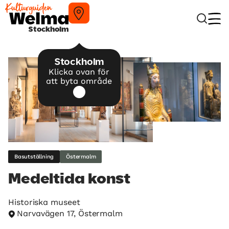
Stockholm
Stockholm
Klicka ovan för
att byta område
Basutställning
Östermalm
Medeltida konst
Historiska museet
Narvavägen 17, Östermalm