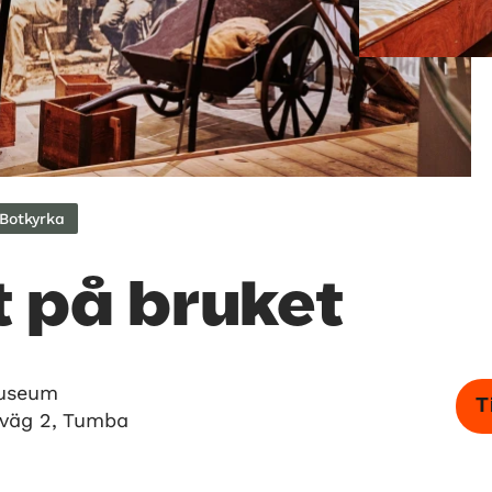
Botkyrka
t på bruket
useum
T
väg 2, Tumba