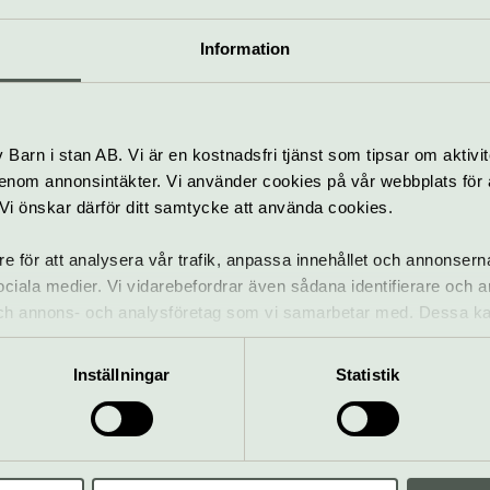
Pris
Information
50 kronor (gäller hela 2026)
för barn och unga till och 
Hitta hit
Barn i stan AB. Vi är en kostnadsfri tjänst som tipsar om aktivit
Pendeltåg till Tumba stati
nom annonsintäkter. Vi använder cookies på vår webbplats för att
mper
till hållplats Tumba bruk
k. Vi önskar därför ditt samtycke att använda cookies.
150m till museet.
re för att analysera vår trafik, anpassa innehållet och annonsern
 sociala medier. Vi vidarebefordrar även sådana identifierare och 
 och annons- och analysföretag som vi samarbetar med. Dessa ka
mation som du har tillhandahållit eller som de har samlat in när
Inställningar
Statistik
ruksmuseum
s väg 2, Tumba
info@tumbabruksmuseum.se
ruksmuseum.se
08-5195 5346