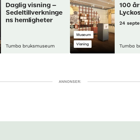
Daglig visning –
100 å
Sedeltillverkninge
Lycko
ns hemligheter
24 sept
Museum
Visning
Tumba bruksmuseum
Tumba b
ANNONSER: