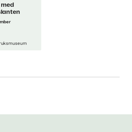
r med
slanten
ember
ruksmuseum