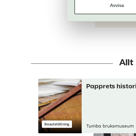
Avvisa
Till web
All
Papprets histor
Basutställning
Tumba bruksmuseum