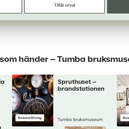
Tillåt urval
bplats
t som händer – Tumba bruksmu
ia
Spruthuset –
brandstationen
Basutställning
Bas
Tumba bruksmuseum