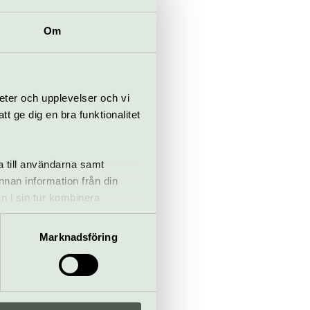
Om
. Fri entré
med 18 år.
eter och upplevelser och vi
on, buss 725
 ge dig en bra funktionalitet
smuseum, ca
a till användarna samt
annan information från din
n i sin tur kombinera
 du har använt deras tjänster.
Marknadsföring