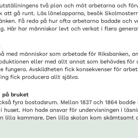
tställningens två plan och möt arbetarna och för
k att gå runt. Läs lönelapparna, besök Skolmoster
bänken. Få reda på hur ofta arbetarna badade och v
g. Här har människor levt och verkat i flera genera
t
 på med människor som arbetade för Riksbanken, an
duktionen eller med allt annat som behövdes för at
e fungera. Avskildheten fick konsekvenser för arbet
ing fick producera allt själva.
 på bruket
också fyra bostadsrum. Mellan 1837 och 1864 bodde
 huset. Hon hade ansvar för undervisningen i läsni
in lilla kammare. Den lilla skolan kom skämtsamt a
tutet.