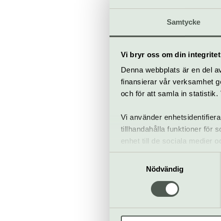
När
Samtycke
Tor-sön 11-16
Vi bryr oss om din integritet
Bra att veta
Denna webbplats är en del av 
Kafé
finansierar vår verksamhet ge
Hiss och ra
och för att samla in statisti
Restaurang
Bar
Vi använder enhetsidentifiera
tillhandahålla funktioner för
enhet till de sociala medier
informationen med annan infor
Samtyckesval
Nödvändig
Tumba b
Sven Palme
www.tumbab