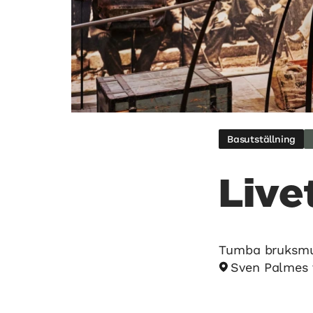
Basutställning
Live
Tumba bruksm
Sven Palmes 