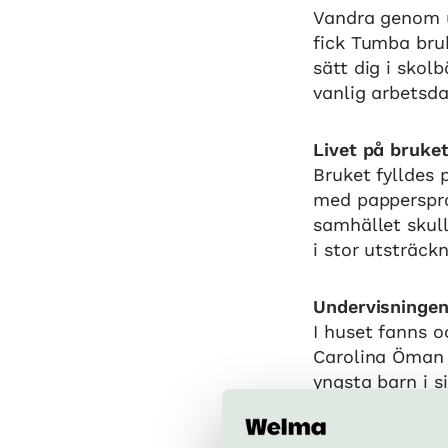
Vandra genom u
fick Tumba bru
sätt dig i skol
vanlig arbetsda
Livet på bruke
Bruket fylldes
med papperspro
samhället skull
i stor utsträckn
Undervisningen
I huset fanns 
Carolina Öman i
yngsta barn i s
Carolinska insti