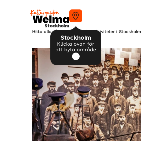
Stockholm
Hitta alla våra tips på kulturaktiviteter i Stockhol
Stockholm
Klicka ovan för
att byta område