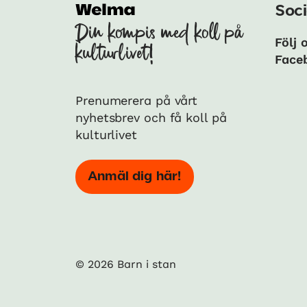
Soci
Din kompis med koll på
Följ 
kulturlivet!
Face
Prenumerera på vårt
nyhetsbrev och få koll på
kulturlivet
Anmäl dig här!
© 2026 Barn i stan