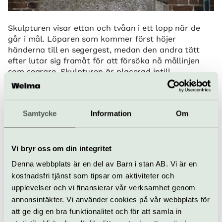
Skulpturen visar ettan och tvåan i ett lopp när de
går i mål. Löparen som kommer först höjer
händerna till en segergest, medan den andra tätt
efter lutar sig framåt för att försöka nå mållinjen
som segrare. Skulpturen är placerad intill
huvudentrén jämte Carl Fagerbergs skulpturer
Stafettlöparna och Kulstötaren. Alla tre kom på
plats till Stadions 25-års jubileum 1937.
Samtycke
Information
Om
Adress:
utanför Stadion mot Valhallavägen,
Östermalm
Vi bryr oss om din integritet
Eldhs fontän
Denna webbplats är en del av Barn i stan AB. Vi är en
kostnadsfri tjänst som tipsar om aktiviteter och
upplevelser och vi finansierar vår verksamhet genom
annonsintäkter. Vi använder cookies på vår webbplats för
att ge dig en bra funktionalitet och för att samla in