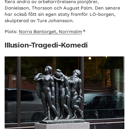
flera andra av arbetarrörelsens pionjärer,
Danielsson, Thorsson och August Palm. Den senare
har också fått sin egen staty framför LO-borgen,
skulpterad av Ture Johansson.
Plats:
Norra Bantorget, Norrmalm
Illusion-Tragedi-Komedi