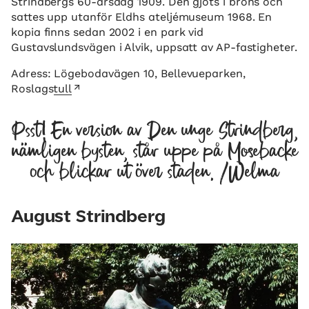
Strindbergs 60-årsdag 1909. Den gjöts i brons och
sattes upp utanför Eldhs ateljémuseum 1968. En
kopia finns sedan 2002 i en park vid
Gustavslundsvägen i Alvik, uppsatt av AP-fastigheter.
Adress:
Lögebodavägen 10, Bellevueparken,
Roslagstull
Psst! En version av Den unge Strindberg,
nämligen bysten, står uppe på Mosebacke
och blickar ut över staden. /Welma
August Strindberg