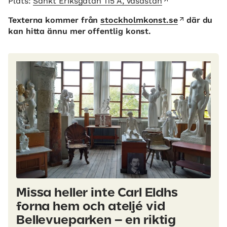
Plats:
Sankt Eriksgatan 115 A, Vasastan
Texterna kommer från
stockholmkonst.se
där du
kan hitta ännu mer offentlig konst.
Missa heller inte Carl Eldhs
forna hem och ateljé vid
Bellevueparken – en riktig