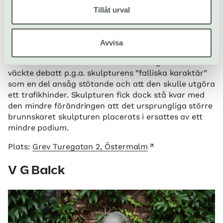
Tillåt urval
Avvisa
Eldhs fontän tillkom på initiativ av Eva Bonniers
donationsnämnd. Fontänen stod färdig 1921 och
väckte debatt p.g.a. skulpturens ”falliska karaktär”
som en del ansåg stötande och att den skulle utgöra
ett trafikhinder. Skulpturen fick dock stå kvar med
den mindre förändringen att det ursprungliga större
brunnskaret skulpturen placerats i ersattes av ett
mindre podium.
Plats:
Grev Turegatan 2, Östermalm
V G Balck