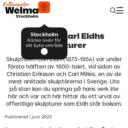
Stockholm
Stockholm
Upptäck Carl Eldhs
Klicka ovan för
skulpturer
att byta område
Skulptören Carl Eldh (1873-1954) var under
första hälften av 1900-talet, vid sidan av
Christian Eriksson och Carl Milles, en av de
mest anlitade skulptörerna i Sverige. Ute
på stan kan du springa på hans verk lite
här och var och här hittar du ett urval av
offentliga skulpturer som Eldh står bakom.
Publicerad i juni 2022