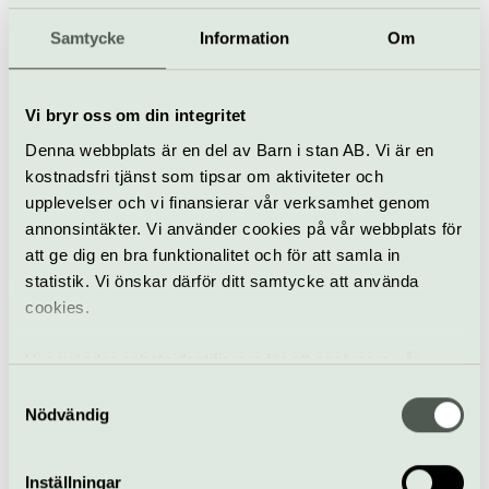
till?
Samtycke
Information
Om
– Jakten på talanger är en ständigt pågående
process för oss, som innebär att vi alltid håller ett
öga på den svenska fotoscenen. Vi håller koll på de
Vi bryr oss om din integritet
flesta fotoeventen, utställningarna och nu är så
klart också sociala medier ett bra sätt för att
Denna webbplats är en del av Barn i stan AB. Vi är en
upptäcka nya talanger. Vi ser att det är vanligare att
kostnadsfri tjänst som tipsar om aktiviteter och
unga fotografer hittar till fotokonsten med hjälp av
upplevelser och vi finansierar vår verksamhet genom
de här plattformarna.
annonsintäkter. Vi använder cookies på vår webbplats för
att ge dig en bra funktionalitet och för att samla in
Det vi framför allt letar efter är fotografer som visar
statistik. Vi önskar därför ditt samtycke att använda
en stor potential och som både nutida och framtida
cookies.
generationer kan inspireras av.
Vi använder enhetsidentifierare för att analysera vår
trafik, anpassa innehållet och annonserna till användarna
Samtyckesval
samt tillhandahålla funktioner för sociala medier. Vi
Nödvändig
vidarebefordrar även sådana identifierare och annan
information från din enhet till de sociala medier och
Inställningar