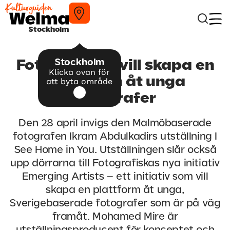
Stockholm
Stockholm
Fotografiska vill skapa en
Klicka ovan för
konstscen åt unga
att byta område
fotografer
Den 28 april invigs den Malmöbaserade
fotografen Ikram Abdulkadirs utställning I
See Home in You. Utställningen slår också
upp dörrarna till Fotografiskas nya initiativ
Emerging Artists – ett initiativ som vill
skapa en plattform åt unga,
Sverigebaserade fotografer som är på väg
framåt. Mohamed Mire är