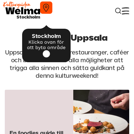
Stockholm
Stockholm
Äta gott i Uppsala
Klicka ovan för
att byta område
Uppsala kryllar av bra restauranger, caféer
och barer. Här finns alla möjligheter att
trigga alla sinnen och sätta guldkant på
denna kulturweekend!
En foodies guide till