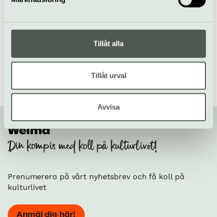
Fler kulturtips från Uppsala
Kulturweekend
/
Upplev Uppsala
/
Äta gott i Uppsala
Tillåt alla
Tillåt urval
Avvisa
Din kompis med koll på kulturlivet!
Prenumerera på vårt nyhetsbrev och få koll på
kulturlivet
Anmäl dig här!