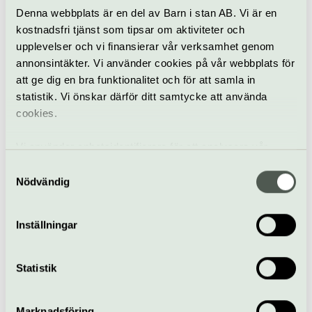
Denna webbplats är en del av Barn i stan AB. Vi är en
Fika på caféer i
kostnadsfri tjänst som tipsar om aktiviteter och
Uppsala
upplevelser och vi finansierar vår verksamhet genom
annonsintäkter. Vi använder cookies på vår webbplats för
att ge dig en bra funktionalitet och för att samla in
statistik. Vi önskar därför ditt samtycke att använda
cookies.
Vi använder enhetsidentifierare för att analysera vår
trafik, anpassa innehållet och annonserna till användarna
Samtyckesval
samt tillhandahålla funktioner för sociala medier. Vi
Nödvändig
vidarebefordrar även sådana identifierare och annan
Coctaillounger
information från din enhet till de sociala medier och
Inställningar
annons- och analysföretag som vi samarbetar med.
Dessa kan i sin tur kombinera informationen med annan
information som du har tillhandahållit eller som de har
Statistik
Spana in fler guider till Uppsalas
samlat in när du har använt deras tjänster.
gastronomiska utbud
Marknadsföring