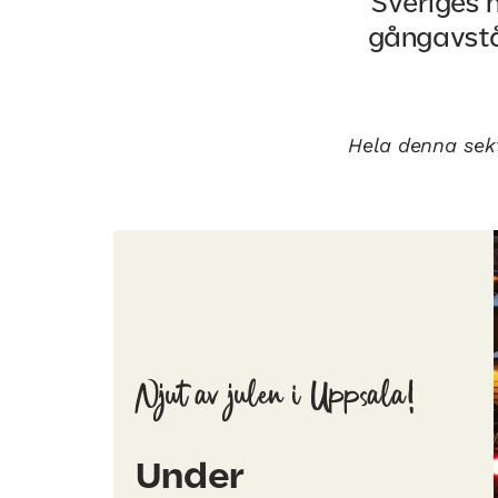
Sveriges h
gångavstå
Hela denna sek
Njut av julen i Uppsala!
Under