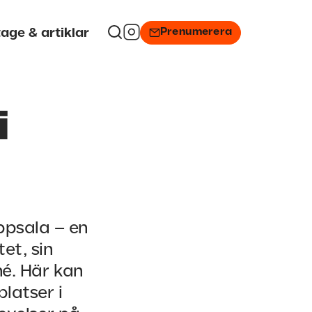
Prenumerera
age & artiklar
i
ppsala – en
et, sin
né. Här kan
latser i