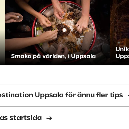
Unik
Smaka på världen, i Uppsala
Upp
stination Uppsala för ännu fler tips
mas startsida