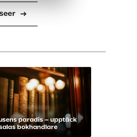
useer
usens paradis – upptäck
salas bokhandlare