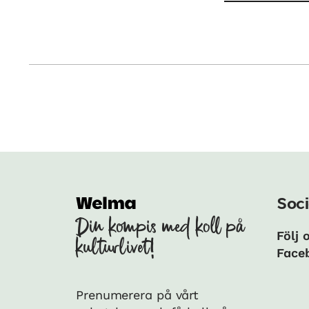
Soci
Din kompis med koll på
Följ 
kulturlivet!
Face
Prenumerera på vårt