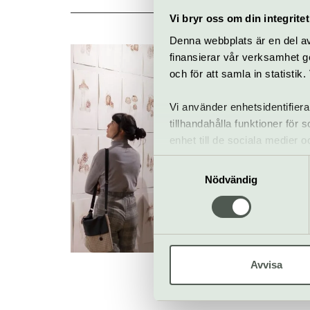
Vi bryr oss om din integritet
Denna webbplats är en del av 
finansierar vår verksamhet ge
och för att samla in statisti
Vi använder enhetsidentifiera
tillhandahålla funktioner för
enhet till de sociala medier
informationen med annan infor
Samtyckesval
Nödvändig
Avvisa