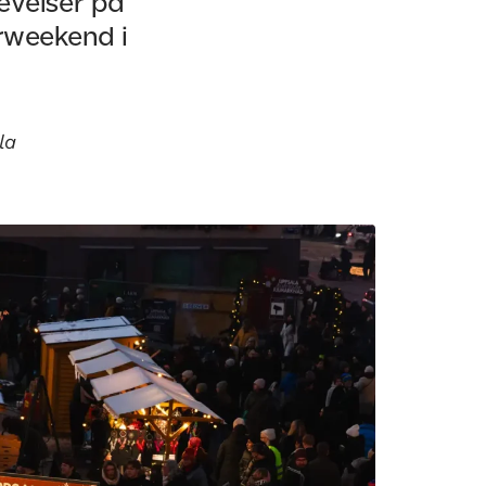
levelser på
rweekend i
la