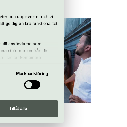
eter och upplevelser och vi
 ge dig en bra funktionalitet
a till användarna samt
annan information från din
n i sin tur kombinera
 du har använt deras tjänster.
Marknadsföring
Tillåt alla