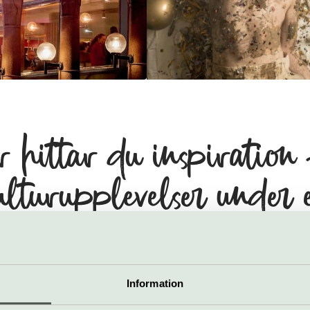
 hittar du inspiration
ulturupplevelser under 
vinterweekend i Uppsala
Information