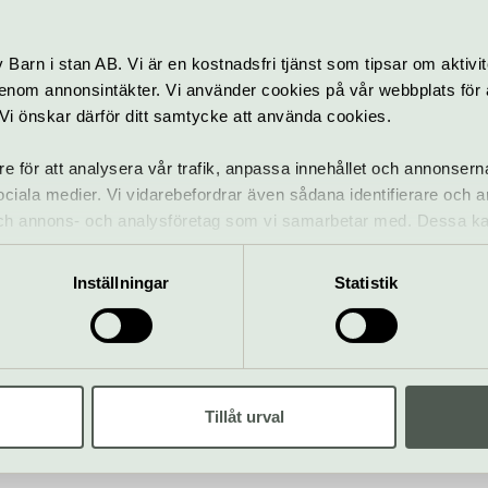
En heldag på museum
Barn i stan AB. Vi är en kostnadsfri tjänst som tipsar om aktivit
nom annonsintäkter. Vi använder cookies på vår webbplats för att
k. Vi önskar därför ditt samtycke att använda cookies.
re för att analysera vår trafik, anpassa innehållet och annonsern
 sociala medier. Vi vidarebefordrar även sådana identifierare och 
Allt från mumier
 och annons- och analysföretag som vi samarbetar med. Dessa ka
och
mation som du har tillhandahållit eller som de har samlat in när
Besök Uppsalas
vikingahjälmar
Inställningar
Statistik
museum för
till konst och
svensk och
Celsius egen
internationell
termometer på
bildkonst
Gustavianum
Tillåt urval