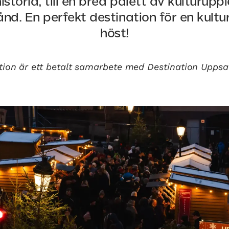
istoria, till en bred palett av kulturupp
nd. En perfekt destination för en kultu
höst!
tion är ett betalt samarbete med Destination Uppsa