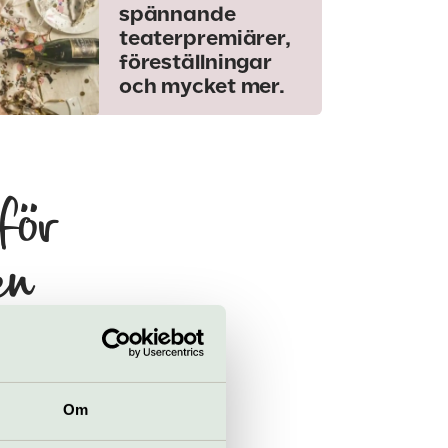
spännande
teaterpremiärer,
föreställningar
och mycket mer.
 för
en
!
Om