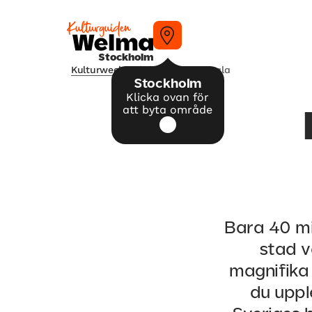
Stockholm
Kulturweekend
/
Upplev Uppsala
Stockholm
Klicka ovan för
att byta område
Bara 40 mi
stad v
magnifika 
du uppl