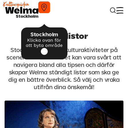
Stockholm
Stockholm
Kulturlistor
Klicka ovan för
att byta område
Stockholm kokar av kulturaktiviteter på
scener och museer. Det kan vara svårt att
navigera bland alla tipsen och därför
skapar Welma ständigt listor som ska ge
dig en bättre överblick. Så välj och vraka
utifrån dina önskemål!