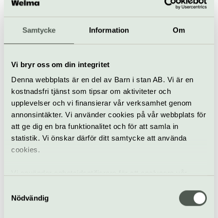
Samtycke
Information
Om
Vi bryr oss om din integritet
Denna webbplats är en del av Barn i stan AB. Vi är en
kostnadsfri tjänst som tipsar om aktiviteter och
Offentlig konst i Stockholm
upplevelser och vi finansierar vår verksamhet genom
annonsintäkter. Vi använder cookies på vår webbplats för
att ge dig en bra funktionalitet och för att samla in
statistik. Vi önskar därför ditt samtycke att använda
cookies.
Vi använder enhetsidentifierare för att analysera vår
trafik, anpassa innehållet och annonserna till användarna
Samtyckesval
samt tillhandahålla funktioner för sociala medier. Vi
Nödvändig
vidarebefordrar även sådana identifierare och annan