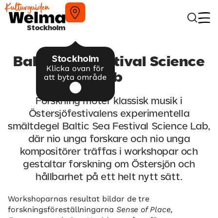
Stockholm
Stockholm
Baltic Sea Festival Science
Klicka ovan för
Lab
att byta område
Forskning möter klassisk musik i
Östersjöfestivalens experimentella
smältdegel Baltic Sea Festival Science Lab,
där nio unga forskare och nio unga
kompositörer träffas i workshopar och
gestaltar forskning om Östersjön och
hållbarhet på ett helt nytt sätt.
Workshoparnas resultat bildar de tre
forskningsföreställningarna
Sense of Place,