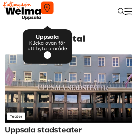
Uppsala
Uppsala
Samtal
Klicka ovan för
att byta område
Teater
Uppsala stadsteater