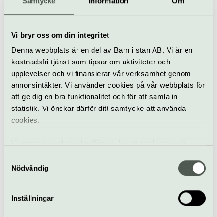
Samtycke
Information
Om
En personlig berättelse som
skapar hopp
Vi bryr oss om din integritet
Denna webbplats är en del av Barn i stan AB. Vi är en
12 november
kostnadsfri tjänst som tipsar om aktiviteter och
Tilda Boisens hyllade föreläsning Aldrig släppa taget, som
upplevelser och vi finansierar vår verksamhet genom
fått mycket höga betyg runt om i Sverige.
annonsintäkter. Vi använder cookies på vår webbplats för
Kulturhuset Möbeln | Tierp
att ge dig en bra funktionalitet och för att samla in
statistik. Vi önskar därför ditt samtycke att använda
cookies.
Vi använder enhetsidentifierare för att analysera vår
trafik, anpassa innehållet och annonserna till användarna
Samtyckesval
samt tillhandahålla funktioner för sociala medier. Vi
Nödvändig
vidarebefordrar även sådana identifierare och annan
information från din enhet till de sociala medier och
Inställningar
Kulturnatten
annons- och analysföretag som vi samarbetar med.
Dessa kan i sin tur kombinera informationen med annan