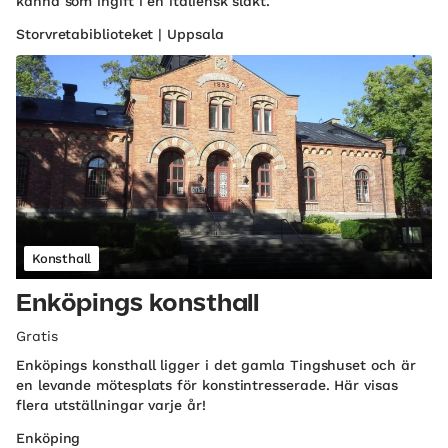
känna som ingift i en italiensk släkt.
Storvretabiblioteket | Uppsala
Konsthall
Enköpings konsthall
Gratis
Enköpings konsthall ligger i det gamla Tingshuset och är
en levande mötesplats för konstintresserade. Här visas
flera utställningar varje år!
Enköping