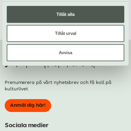
Besöksmål i Uppsala
/
Enköpings konsthall
Tillåt alla
Tillåt urval
Avvisa
Din kompis med koll på kulturlivet!
Prenumerera på vårt nyhetsbrev och få koll på
kulturlivet
Anmäl dig här!
Sociala medier