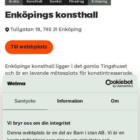
Gratis
Konsthall
Samtal
Föredrag
Enköping
Enköpings konsthall
Tullgatan 18, 745 31 Enköping
Till webbplats
Enköpings konsthall ligger i det gamla Tingshuset
och är en levande mötesplats för konstintresserade.
I konsthallen visas flera utställningar varje år med
både etablerade och nya konstnärer. Här finns det
även möjlighet att gå på föreläsningar, träffa
konstnärer och delta i olika kulturaktiviteter.
Samtycke
Information
Om
När
Öppettider under utställningsperioder:
Vi bryr oss om din integritet
Lördag-Söndag: 12.00-15.00
Denna webbplats är en del av Barn i stan AB. Vi är en
Onsdag: 17.00-19.00