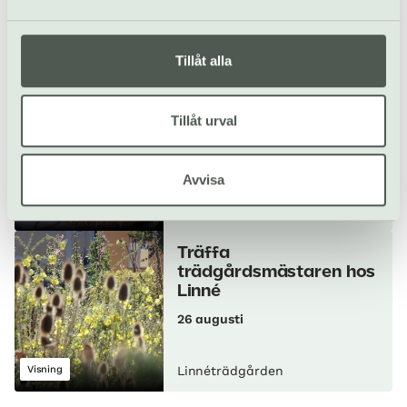
Stadsvandring
Linnéträdgården
Tillåt alla
Botaniska broderier:
brodera i orangeriet
Tillåt urval
24 jun–23 aug
Avvisa
Workshop/kurs
Linnéträdgården
Träffa
trädgårdsmästaren hos
Linné
26 augusti
Visning
Linnéträdgården