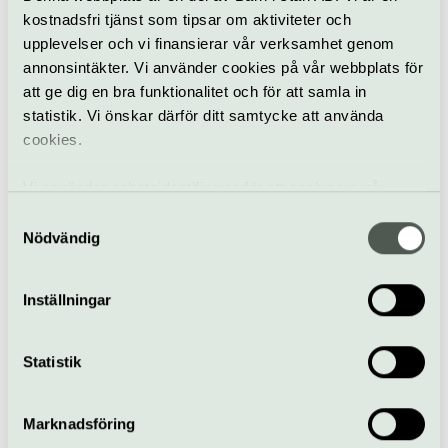
kostnadsfri tjänst som tipsar om aktiviteter och
Köp biljett
upplevelser och vi finansierar vår verksamhet genom
annonsintäkter. Vi använder cookies på vår webbplats för
att ge dig en bra funktionalitet och för att samla in
statistik. Vi önskar därför ditt samtycke att använda
Allt som händer –
cookies.
Linnéträdgården
Vi använder enhetsidentifierare för att analysera vår
Visningar i
trafik, anpassa innehållet och annonserna till användarna
Samtyckesval
Linnéträdgården –
samt tillhandahålla funktioner för sociala medier. Vi
Nödvändig
Sveriges äldsta
vidarebefordrar även sådana identifierare och annan
botaniska trädgård
information från din enhet till de sociala medier och
Inställningar
annons- och analysföretag som vi samarbetar med.
Dessa kan i sin tur kombinera informationen med annan
Visning
Linnéträdgården
information som du har tillhandahållit eller som de har
Statistik
samlat in när du har använt deras tjänster.
Stadsvandring – Linnés
1700-tal
Marknadsföring
20 augusti