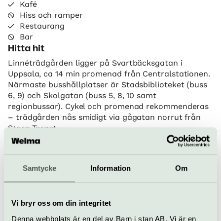
Kafé
Hiss och ramper
Restaurang
Bar
Hitta hit
Linnéträdgården ligger på Svartbäcksgatan i
Uppsala, ca 14 min promenad från Centralstationen.
Närmaste busshållplatser är Stadsbiblioteket (buss
6, 9) och Skolgatan (buss 5, 8, 10 samt
regionbussar). Cykel och promenad rekommenderas
– trädgården nås smidigt via gågatan norrut från
Stora Torget.
Linnéträdgården
Samtycke
Information
Om
Svartbäcksgatan 27 B, Uppsala
www.uu.se/linnetradgarden
bokning@botan.uu.se
Vi bryr oss om din integritet
018-471 28 38
Denna webbplats är en del av Barn i stan AB. Vi är en