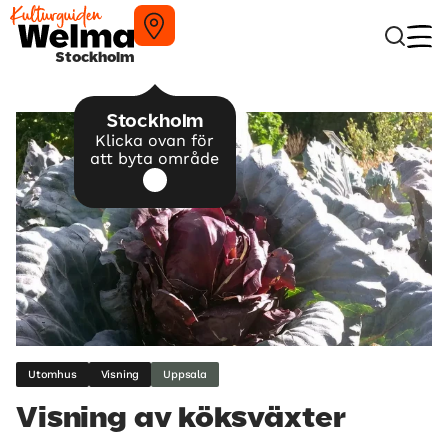
Stockholm
Stockholm
Klicka ovan för
att byta område
Utomhus
Visning
Uppsala
Visning av köksväxter