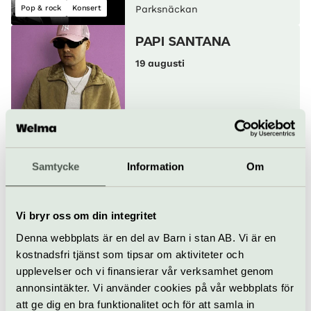
Pop & rock
Konsert
Parksnäckan
PAPI SANTANA
19 augusti
Konsert
Parksnäckan
KORSLAGDA
Samtycke
Information
Om
20 augusti
Vi bryr oss om din integritet
Denna webbplats är en del av Barn i stan AB. Vi är en
Pop & rock
Konsert
Parksnäckan
kostnadsfri tjänst som tipsar om aktiviteter och
upplevelser och vi finansierar vår verksamhet genom
ORUP
annonsintäkter. Vi använder cookies på vår webbplats för
21 augusti
att ge dig en bra funktionalitet och för att samla in