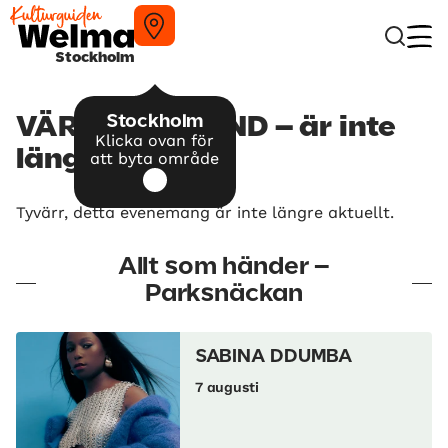
Stockholm
Stockholm
VÄRLDENS BAND – är inte
Klicka ovan för
längre aktuellt
att byta område
Tyvärr, detta evenemang är inte längre aktuellt.
Allt som händer –
Parksnäckan
SABINA DDUMBA
7 augusti