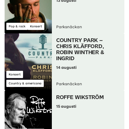
13 augusti
Pop & rock
Konsert
Parksnäckan
COUNTRY PARK –
CHRIS KLÄFFORD,
ROBIN WINTHER &
INGRID
14 augusti
Konsert
Country & americana
Parksnäckan
ROFFE WIKSTRÖM
15 augusti