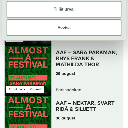
SILVANA IMAM
Tillåt urval
28 augusti
Avvisa
Konsert
Parksnäckan
AAF – SARA PARKMAN,
RHYS FRANK &
MATHILDA THOR
29 augusti
Pop & rock
Konsert
Parksnäckan
AAF – NEKTAR, SVART
RIDÅ & SILUETT
30 augusti