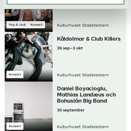
19 september
Pop & rock
Konsert
Kulturhuset Stadsteatern
Kåldolmar & Club Killers
26 sep–3 okt
Konsert
Kulturhuset Stadsteatern
Daniel Boyacioglu,
Mathias Landæus och
Bohuslän Big Band
30 september
Konsert
Kulturhuset Stadsteatern