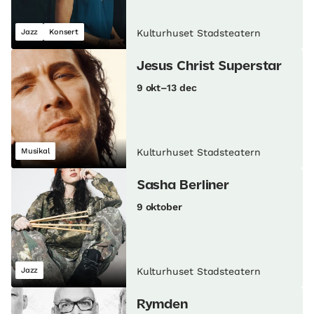
Jazz
Konsert
Kulturhuset Stadsteatern
Jesus Christ Superstar
9 okt–13 dec
Musikal
Kulturhuset Stadsteatern
Sasha Berliner
9 oktober
Jazz
Kulturhuset Stadsteatern
Rymden