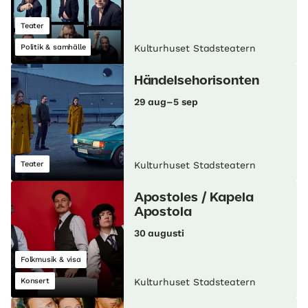
Teater
Politik & samhälle
Kulturhuset Stadsteatern
Händelsehorisonten
29 aug–5 sep
Teater
Kulturhuset Stadsteatern
Apostoles / Kapela
Apostola
30 augusti
Folkmusik & visa
Konsert
Kulturhuset Stadsteatern