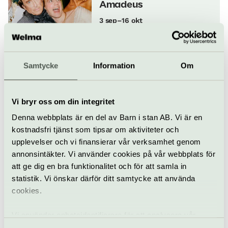
Amadeus
3 sep–16 okt
Samtycke
Information
Om
Musikteater
Kulturhuset Stadsteatern
Alingsåschatten
Vi bryr oss om din integritet
4 sep–11 okt
Denna webbplats är en del av Barn i stan AB. Vi är en
kostnadsfri tjänst som tipsar om aktiviteter och
upplevelser och vi finansierar vår verksamhet genom
Teater
Kulturhuset Stadsteatern
annonsintäkter. Vi använder cookies på vår webbplats för
att ge dig en bra funktionalitet och för att samla in
Hörs det vad jag säger
statistik. Vi önskar därför ditt samtycke att använda
nu då?
cookies.
4–13 september
Vi använder enhetsidentifierare för att analysera vår
trafik, anpassa innehållet och annonserna till användarna