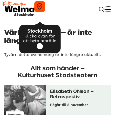
Stockholm
Stockholm
Världens band – är inte
Klicka ovan för
längre aktuellt
att byta område
Tyvärr, detta evenemang är inte längre aktuellt.
Allt som händer –
Kulturhuset Stadsteatern
Elisabeth Ohlson –
Retrospektiv
Pågår till 8 november
Fotokonst