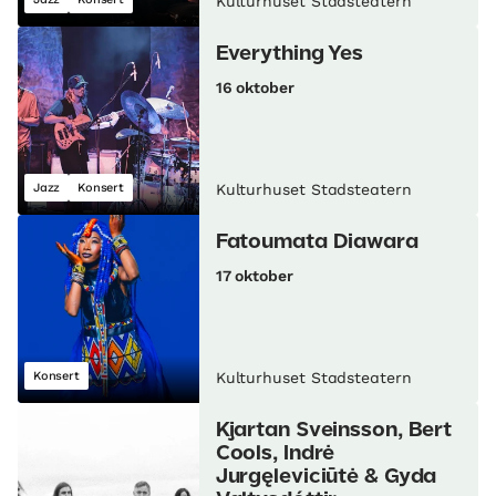
Kulturhuset Stadsteatern
Everything Yes
16 oktober
Jazz
Konsert
Kulturhuset Stadsteatern
Fatoumata Diawara
17 oktober
Konsert
Kulturhuset Stadsteatern
Kjartan Sveinsson, Bert
Cools, Indrė
Jurgęleviciūtė & Gyda