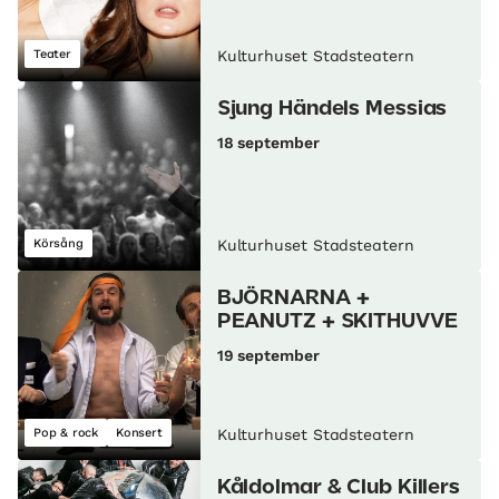
Teater
Kulturhuset Stadsteatern
Sjung Händels Messias
18 september
Körsång
Kulturhuset Stadsteatern
BJÖRNARNA +
PEANUTZ + SKITHUVVE
19 september
Pop & rock
Konsert
Kulturhuset Stadsteatern
Kåldolmar & Club Killers