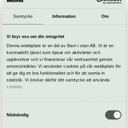
Teater
Kulturhuset Stadsteatern
Samtycke
Information
Om
Kishi bashi
28 augusti
Vi bryr oss om din integritet
Denna webbplats är en del av Barn i stan AB. Vi är en
kostnadsfri tjänst som tipsar om aktiviteter och
Konsert
Kulturhuset Stadsteatern
upplevelser och vi finansierar vår verksamhet genom
annonsintäkter. Vi använder cookies på vår webbplats för
Tartuffe
att ge dig en bra funktionalitet och för att samla in
statistik. Vi önskar därför ditt samtycke att använda
28 aug–4 okt
cookies.
Teater
Vi använder enhetsidentifierare för att analysera vår
Politik & samhälle
Kulturhuset Stadsteatern
trafik, anpassa innehållet och annonserna till användarna
Samtyckesval
samt tillhandahålla funktioner för sociala medier. Vi
Nödvändig
Händelsehorisonten
vidarebefordrar även sådana identifierare och annan
information från din enhet till de sociala medier och