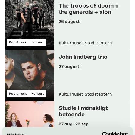
The troops of doom +
the generals + xion
26 augusti
Pop & rock
Konsert
Kulturhuset Stadsteatern
John lindberg trio
27 augusti
Pop & rock
Konsert
Kulturhuset Stadsteatern
Studie i mänskligt
beteende
27 aug–22 sep