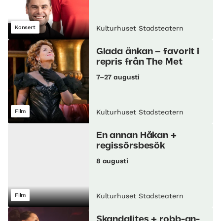
Konsert
Kulturhuset Stadsteatern
Glada änkan – favorit i
repris från The Met
7–27 augusti
Film
Kulturhuset Stadsteatern
En annan Håkan +
regissörsbesök
8 augusti
Film
Kulturhuset Stadsteatern
Skandalites + robb-an-