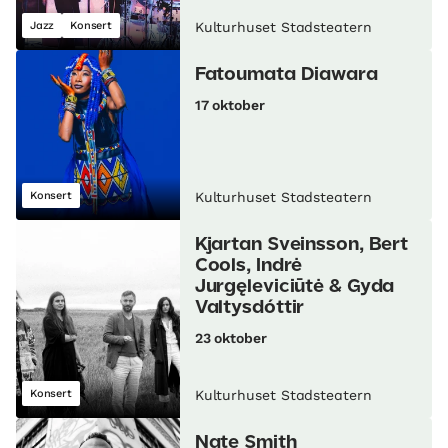
Jazz
Konsert
Kulturhuset Stadsteatern
Fatoumata Diawara
17 oktober
Konsert
Kulturhuset Stadsteatern
Kjartan Sveinsson, Bert
Cools, Indrė
Jurgęleviciūtė & Gyda
Valtysdóttir
23 oktober
Konsert
Kulturhuset Stadsteatern
Nate Smith