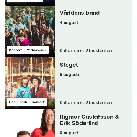
Världens band
4 augusti
Konsert
Världsmusik
Kulturhuset Stadsteatern
Steget
5 augusti
Pop & rock
Konsert
Kulturhuset Stadsteatern
Rigmor Gustafsson &
Erik Söderlind
6 augusti