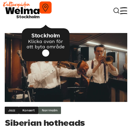
Stockholm
Stockholm
Klicka ovan för
att byta område
Jazz
Konsert
Norrmalm
Siberian hotheads