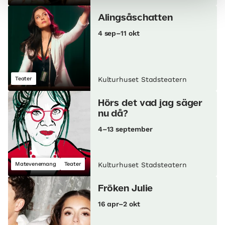
Alingsåschatten
4 sep–11 okt
Teater
Kulturhuset Stadsteatern
Hörs det vad jag säger
nu då?
4–13 september
Matevenemang
Teater
Kulturhuset Stadsteatern
Fröken Julie
16 apr–2 okt