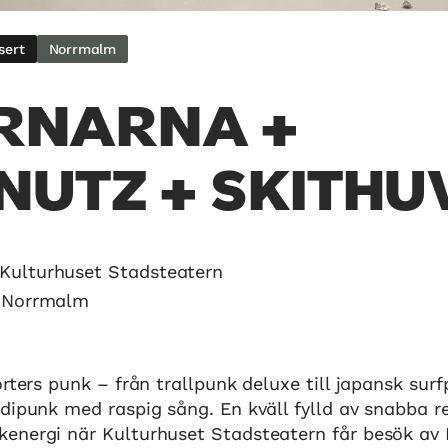
sert
Norrmalm
RNARNA +
NUTZ + SKITHU
Kulturhuset Stadsteatern
, Norrmalm
orters punk – från trallpunk deluxe till japansk su
dipunk med raspig sång. En kväll fylld av snabba re
energi när Kulturhuset Stadsteatern får besök av 