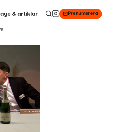
Prenumerera
age & artiklar
VE