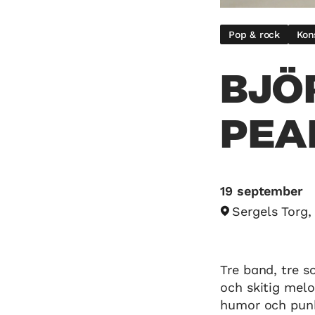
Pop & rock
Kon
BJÖ
PEA
19 september
Sergels Torg
Tre band, tre s
och skitig melo
humor och punk