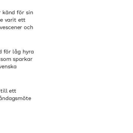
 känd för sin
 varit ett
vescener och
d för låg hyra
r som sparkar
svenska
ill ett
 måndagsmöte