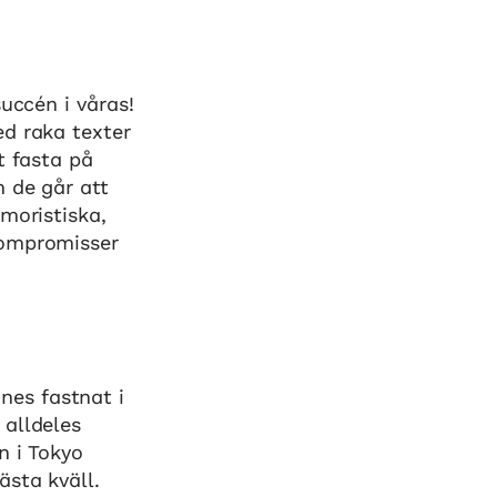
uccén i våras!
ed raka texter
t fasta på
m de går att
moristiska,
kompromisser
es fastnat i
 alldeles
n i Tokyo
ästa kväll.