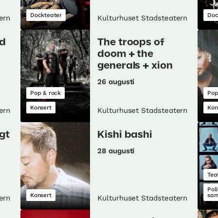
Dockteater
Doc
ern
Kulturhuset Stadsteatern
d
The troops of
doom + the
generals + xion
26 augusti
Pop & rock
Pop
Konsert
Kon
ern
Kulturhuset Stadsteatern
gt
Kishi bashi
28 augusti
Tea
Poli
Konsert
sam
ern
Kulturhuset Stadsteatern