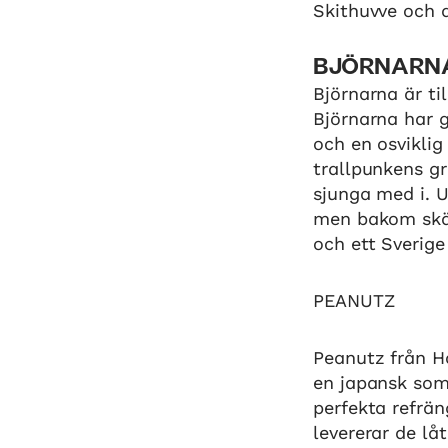
Skithuvve och 
BJÖRNARN
Björnarna är ti
Björnarna har g
och en osviklig
trallpunkens gr
sjunga med i. U
men bakom skäm
och ett Sverig
PEANUTZ
Peanutz från H
en japansk somm
perfekta refrän
levererar de lå