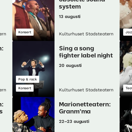
system
13 augusti
Konsert
Jaz
ern
Kulturhuset Stadsteatern
n:
Sing a song
fighter label night
20 augusti
Pop & rock
Konsert
Tea
ern
Kulturhuset Stadsteatern
n:
Marionetteatern:
s
Granm’ma
22–23 augusti