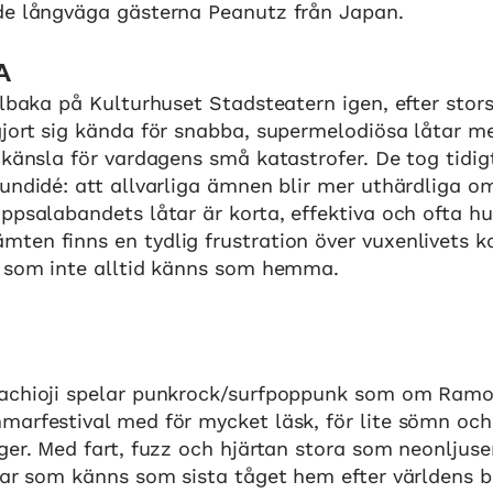
de långväga gästerna Peanutz från Japan.
A
llbaka på Kulturhuset Stadsteatern igen, efter stors
jort sig kända för snabba, supermelodiösa låtar m
 känsla för vardagens små katastrofer. De tog tidig
undidé: att allvarliga ämnen blir mer uthärdliga o
ppsalabandets låtar är korta, effektiva och ofta hu
ten finns en tydlig frustration över vuxenlivets 
e som inte alltid känns som hemma.
achioji spelar punkrock/surfpoppunk som om Ramon
arfestival med för mycket läsk, för lite sömn och
ger. Med fart, fuzz och hjärtan stora som neonljuse
tar som känns som sista tåget hem efter världens b