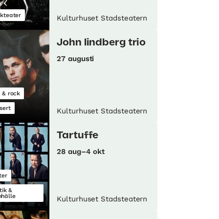
kteater
Kulturhuset Stadsteatern
John lindberg trio
27 augusti
 & rock
sert
Kulturhuset Stadsteatern
Tartuffe
28 aug–4 okt
ter
tik &
hälle
Kulturhuset Stadsteatern