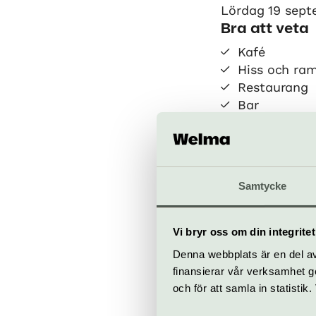
Lördag 19 septe
Bra att veta
Kafé
Hiss och ra
Restaurang
Bar
Samtycke
Kulturhus
Sergels To
Vi bryr oss om din integritet
kulturhusetst
Denna webbplats är en del av 
finansierar vår verksamhet ge
Köp bilje
och för att samla in statisti