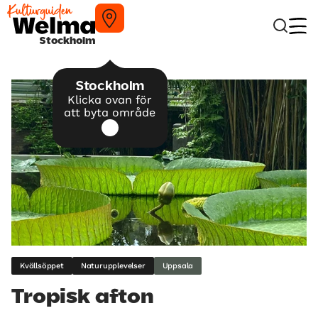
Stockholm
Stockholm
Klicka ovan för
att byta område
Kvällsöppet
Naturupplevelser
Uppsala
Tropisk afton