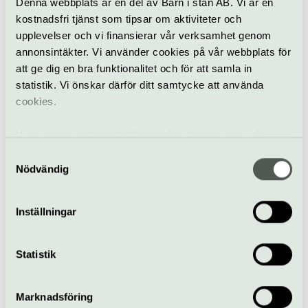
Denna webbplats är en del av Barn i stan AB. Vi är en
018-4712838
kostnadsfri tjänst som tipsar om aktiviteter och
upplevelser och vi finansierar vår verksamhet genom
Till webbplats
annonsintäkter. Vi använder cookies på vår webbplats för
att ge dig en bra funktionalitet och för att samla in
statistik. Vi önskar därför ditt samtycke att använda
Allt som händer – Tropiska
cookies.
växthuset
Vi använder enhetsidentifierare för att analysera vår
trafik, anpassa innehållet och annonserna till användarna
Samtyckesval
KnivstaSune I Tropiska
samt tillhandahålla funktioner för sociala medier. Vi
Nödvändig
Växthuset
vidarebefordrar även sådana identifierare och annan
2 jul–13 aug
information från din enhet till de sociala medier och
Inställningar
annons- och analysföretag som vi samarbetar med.
Dessa kan i sin tur kombinera informationen med annan
Konsert
Tropiska växthuset
information som du har tillhandahållit eller som de har
Statistik
samlat in när du har använt deras tjänster.
Visning i tropiska
växthuset
Marknadsföring