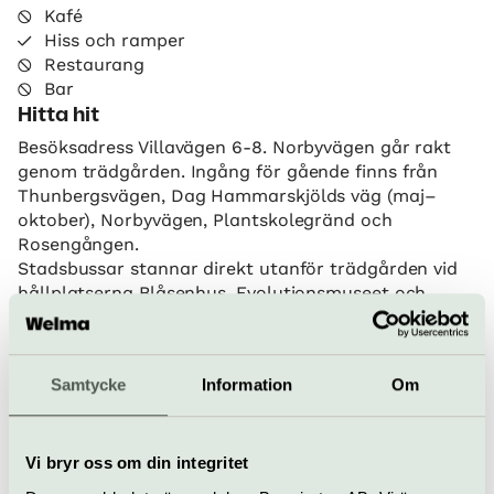
Kafé
Hiss och ramper
Restaurang
Bar
Hitta hit
Besöksadress Villavägen 6-8. Norbyvägen går rakt
genom trädgården. Ingång för gående finns från
Thunbergsvägen, Dag Hammarskjölds väg (maj–
oktober), Norbyvägen, Plantskolegränd och
Rosengången.
Stadsbussar stannar direkt utanför trädgården vid
hållplatserna Blåsenhus, Evolutionsmuseet och
Segerstedthuset.
Samtycke
Information
Om
Tropiska växthuset
Villavägen 8, Uppsala
www.uu.se/botaniska-tradgarden
Vi bryr oss om din integritet
bokning@botan.uu.se