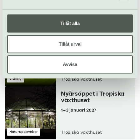
4 okt–3 jan 2027
Tillåt alla
Visning
Tropiska växthuset
Visning i advent
Tillåt urval
6 december
Avvisa
Visning
Tropiska växthuset
Nyårsöppet i Tropiska
växthuset
1–3 januari 2027
Naturupplevelser
Tropiska växthuset