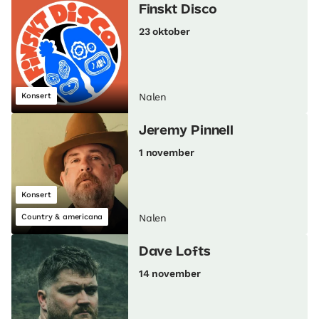
Finskt Disco
23 oktober
Konsert
Nalen
Jeremy Pinnell
1 november
Konsert
Country & americana
Nalen
Dave Lofts
14 november