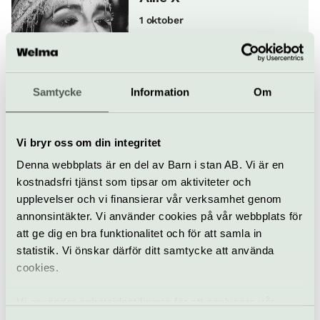
1 oktober
Pop & rock
Konsert
Nalen
Samtycke
Information
Om
Gin Lady
2 oktober
Vi bryr oss om din integritet
Denna webbplats är en del av Barn i stan AB. Vi är en
kostnadsfri tjänst som tipsar om aktiviteter och
upplevelser och vi finansierar vår verksamhet genom
Konsert
Nalen
annonsintäkter. Vi använder cookies på vår webbplats för
att ge dig en bra funktionalitet och för att samla in
Leif Kronlunds Orkester
statistik. Vi önskar därför ditt samtycke att använda
80 år
cookies.
4 oktober
Vi använder enhetsidentifierare för att analysera vår
trafik, anpassa innehållet och annonserna till användarna