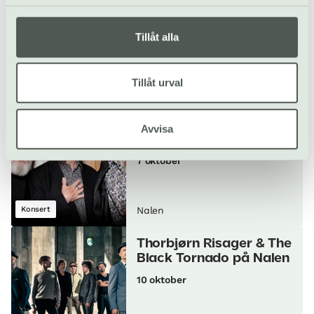
Katherine Priddy
6 oktober
Tillåt alla
Folkmusik & visa
Tillåt urval
Konsert
Nalen
The Mountain Goats på
Avvisa
Nalen
7 oktober
Konsert
Nalen
Thorbjørn Risager & The
Black Tornado på Nalen
10 oktober