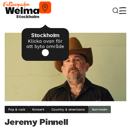
Stockholm
Stockholm
Klicka ovan för
att byta område
Pop & rock
Konsert
Country & americana
Norrmalm
Jeremy Pinnell