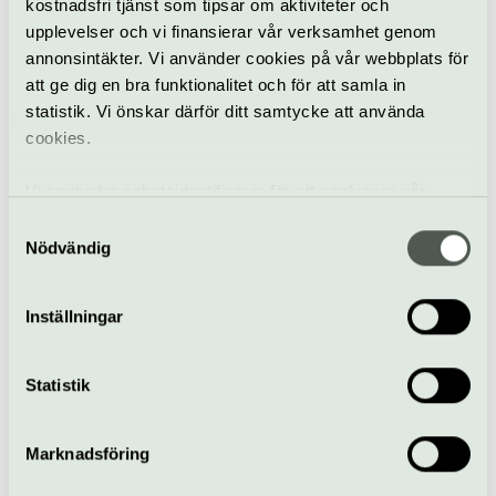
kostnadsfri tjänst som tipsar om aktiviteter och
upplevelser och vi finansierar vår verksamhet genom
annonsintäkter. Vi använder cookies på vår webbplats för
Pop & rock
Konsert
Nalen
att ge dig en bra funktionalitet och för att samla in
statistik. Vi önskar därför ditt samtycke att använda
Gin Lady
cookies.
2 oktober
Vi använder enhetsidentifierare för att analysera vår
trafik, anpassa innehållet och annonserna till användarna
Samtyckesval
samt tillhandahålla funktioner för sociala medier. Vi
Nödvändig
Konsert
Nalen
vidarebefordrar även sådana identifierare och annan
information från din enhet till de sociala medier och
Inställningar
Leif Kronlunds Orkester
annons- och analysföretag som vi samarbetar med.
80 år
Dessa kan i sin tur kombinera informationen med annan
4 oktober
information som du har tillhandahållit eller som de har
Statistik
samlat in när du har använt deras tjänster.
Konsert
Nalen
Marknadsföring