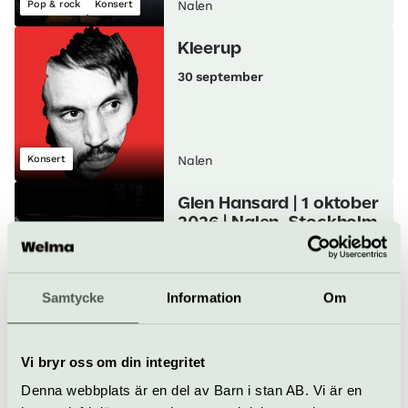
Pop & rock
Konsert
Nalen
Kleerup
30 september
Konsert
Nalen
Glen Hansard | 1 oktober
2026 | Nalen, Stockholm
1 oktober
Samtycke
Information
Om
Konsert
Nalen
Allie X
Vi bryr oss om din integritet
1 oktober
Denna webbplats är en del av Barn i stan AB. Vi är en