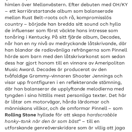
himlen över Mellanvästern. Efter debuten med OH/KY
– ett karriärstartande album som balanserade
mellan Rust Belt-roots och rå, kompromisslös
country – började han bredda sitt sound och hylla
de influenser som först väckte hans intresse som
tonåring i Kentucky. På sitt fjärde album, Decades,
når han en ny nivå av medryckande låtskrivande, där
han blandar de radiovänliga refrängerna som Pinnell
hörde som barn med den låtskrivarkonst som sedan
dess har gjort honom till en vinnare av Ameripolitan
Music Award. Decades är producerat av den
tvåfaldige Grammy-vinnaren Shooter Jennings och
visar upp frontfiguren i en reflekterande stämning,
där han balanserar de upplyftande melodierna med
tyngden i sina hittills mest personliga texter. Det här
är låtar om motorvägar, hårda lärdomar och
människans villkor, och de omformar Pinnell – som
Rolling Stone
hyllade för att skapa
hardscrabble
honky-tonk när den är som bäst
” – till en
utforskande genreöverskridare som är villig att jaga