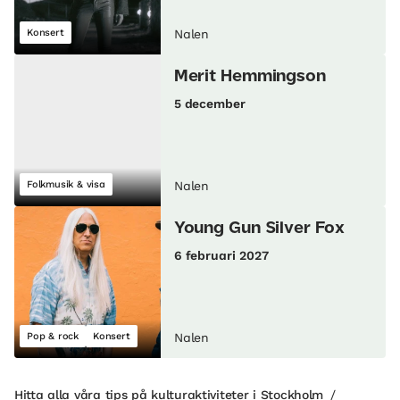
Konsert
Nalen
Merit Hemmingson
5 december
Folkmusik & visa
Nalen
Young Gun Silver Fox
6 februari 2027
Pop & rock
Konsert
Nalen
Hitta alla våra tips på kulturaktiviteter i Stockholm
/