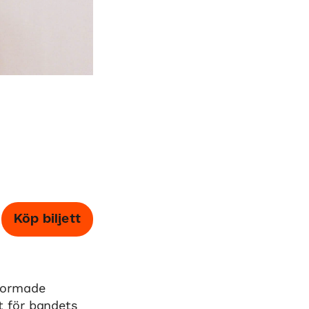
Köp biljett
formade
 för bandets