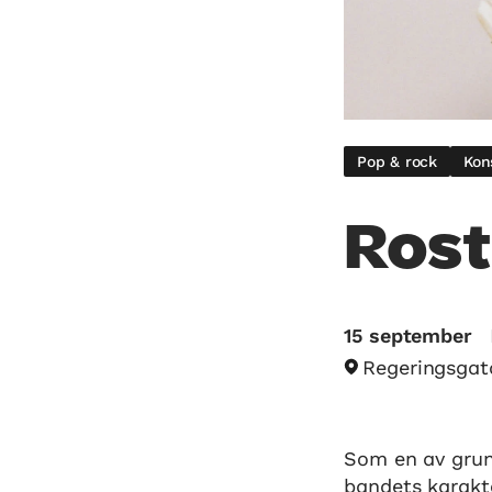
Pop & rock
Kon
Ros
15 september
Regeringsgat
Som en av grun
bandets karakt