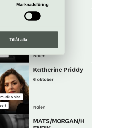
Nalen
Marknadsföring
Allie X
1 oktober
Tillåt alla
 & rock
sert
Nalen
Katherine Priddy
6 oktober
kmusik & visa
sert
Nalen
MATS/MORGAN/H