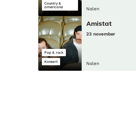
Country &
americana
Nalen
Amistat
23 november
Pop & rock
Konsert
Nalen