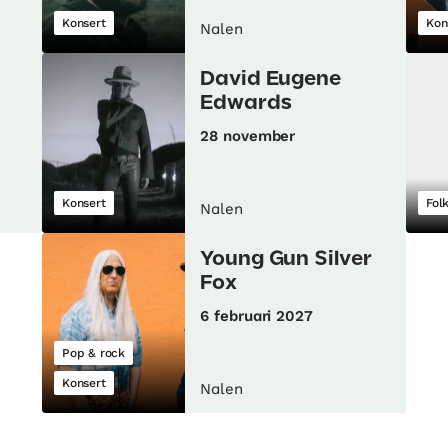
Konsert
Kon
Nalen
David Eugene
Edwards
28 november
Konsert
Fol
Nalen
Young Gun Silver
Fox
6 februari 2027
Pop & rock
Konsert
Nalen