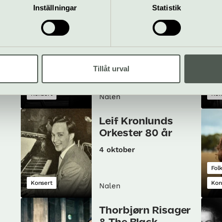
Nalen
Inställningar
Statistik
Glen Hansard | 1
oktober 2026 |
Nalen, Stockholm
1 oktober
Tillåt urval
Pop
Konsert
Kon
Nalen
Leif Kronlunds
Orkester 80 år
4 oktober
Fol
Konsert
Kon
Nalen
Thorbjørn Risager