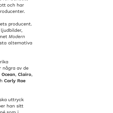
ott och har
producenter.
ets producent.
judbilder,
umet
Modern
ta alternativa
rika
r några av de
 Ocean
,
Clairo
,
ch
Carly Rae
ska uttryck
er han sitt
rné som i