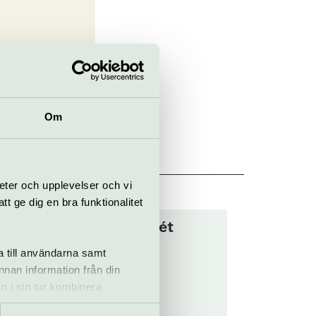
Om
eter och upplevelser och vi
 ge dig en bra funktionalitet
Donny Benét
27 september
a till användarna samt
annan information från din
n i sin tur kombinera
 & rock
 du har använt deras tjänster.
sert