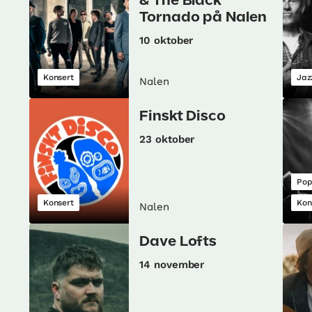
& The Black
Tornado på Nalen
10 oktober
Konsert
Jaz
Nalen
Finskt Disco
23 oktober
Pop
Konsert
Kon
Nalen
Dave Lofts
14 november