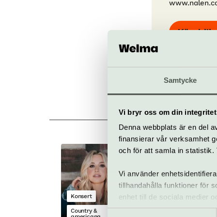
www.nalen.c
Köp bilje
Samtycke
Vi bryr oss om din integritet
Denna webbplats är en del av 
finansierar vår verksamhet ge
och för att samla in statisti
Erin Kinsey
25 augusti
Vi använder enhetsidentifiera
tillhandahålla funktioner för
Konsert
enhet till de sociala medier
informationen med annan infor
Country &
Samtyckesval
americana