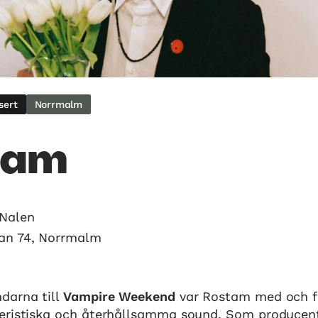
sert
Norrmalm
tam
Nalen
an 74, Norrmalm
darna till
Vampire Weekend
var Rostam med och 
eristiska och återhållsamma sound. Som producent