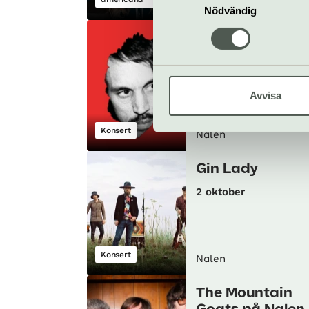
Nalen
Nödvändig
Kleerup
30 september
Avvisa
Konsert
Nalen
Gin Lady
2 oktober
Konsert
Nalen
The Mountain