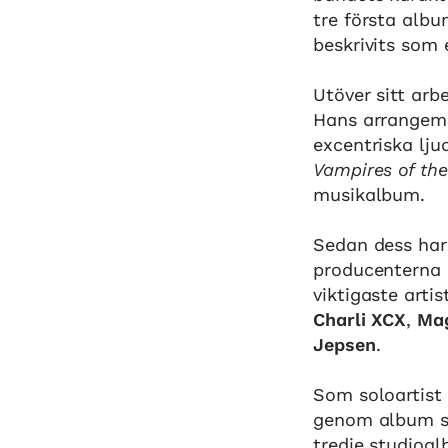
tre första albu
beskrivits som 
Utöver sitt ar
Hans arrangema
excentriska lju
Vampires of the
musikalbum.
Sedan dess har
producenterna 
viktigaste arti
Charli XCX
,
Mag
Jepsen
.
Som soloartist 
genom album
tredje studioa