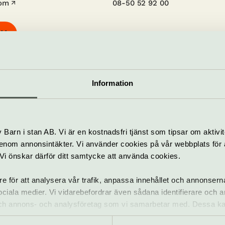
om
08-50 52 92 00
tt
Information
Allt som händer – Nalen
Barn i stan AB. Vi är en kostnadsfri tjänst som tipsar om aktivit
nom annonsintäkter. Vi använder cookies på vår webbplats för att
k. Vi önskar därför ditt samtycke att använda cookies.
Drake Milligan
20 september
re för att analysera vår trafik, anpassa innehållet och annonsern
 sociala medier. Vi vidarebefordrar även sådana identifierare och 
Pop & rock
 och annons- och analysföretag som vi samarbetar med. Dessa ka
Pop
mation som du har tillhandahållit eller som de har samlat in när
Country &
americana
Kon