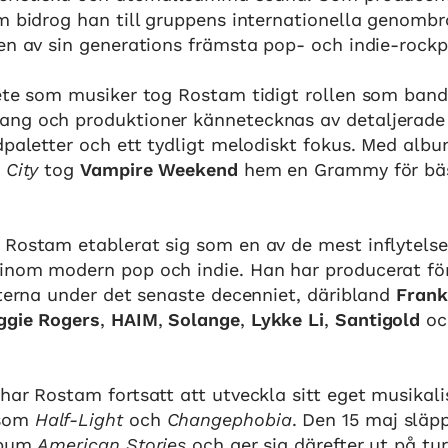
m bidrog han till gruppens internationella genombr
en av sin generations främsta pop- och indie-rock
bete som musiker tog Rostam tidigt rollen som band
ng och produktioner kännetecknas av detaljerade l
dpaletter och ett tydligt melodiskt fokus. Med alb
 City
tog
Vampire Weekend
hem en Grammy för bäs
 Rostam etablerat sig som en av de mest inflytelse
inom modern pop och indie. Han har producerat fö
sterna under det senaste decenniet, däribland
Frank
gie Rogers
,
HAIM
,
Solange
,
Lykke Li
,
Santigold
o
har Rostam fortsatt att utveckla sitt eget musikali
 som
Half-Light
och
Changephobia
. Den 15 maj släpp
lbum
American Stories
och ger sig därefter ut på tu