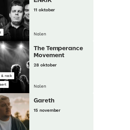
ENRIK
11 oktober
z
Nalen
The Temperance
Movement
28 oktober
 & rock
sert
Nalen
Gareth
15 november