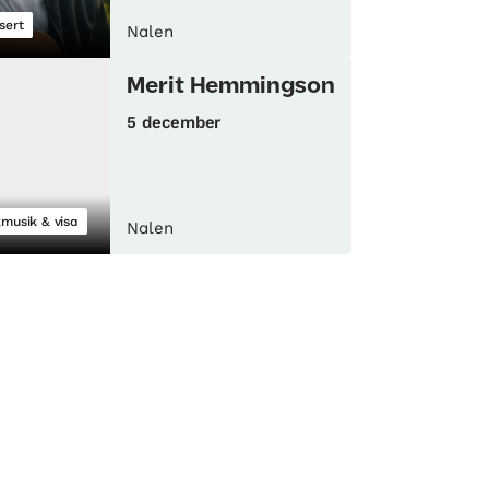
sert
Nalen
Merit Hemmingson
5 december
kmusik & visa
Nalen