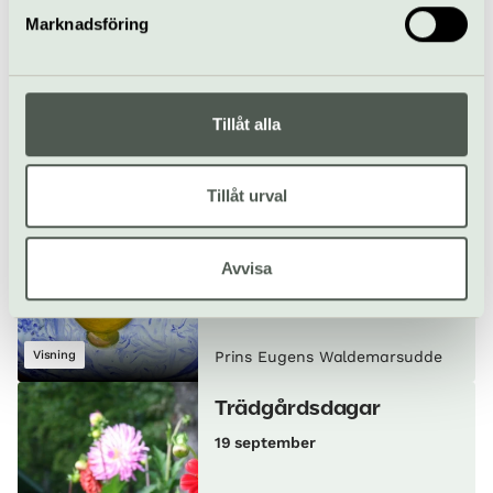
Marknadsföring
Skapa & skåla:
Pappersblommor
17 september
Tillåt alla
Workshop/kurs
Prins Eugens Waldemarsudde
Tillåt urval
Specialvisning:
Blomstermotiv ur
museets samlingar
Avvisa
17 september
Visning
Prins Eugens Waldemarsudde
Trädgårdsdagar
19 september