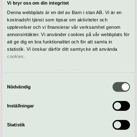
8 september
Vi bryr oss om din integritet
Denna webbplats är en del av Barn i stan AB. Vi är en
kostnadsfri tjänst som tipsar om aktiviteter och
Samtal
Prins Eugens Waldemarsudde
upplevelser och vi finansierar vår verksamhet genom
annonsintäkter. Vi använder cookies på vår webbplats för
Specialvisning:
att ge dig en bra funktionalitet och för att samla in
Sensommarblom i
statistik. Vi önskar därför ditt samtycke att använda
parken
cookies.
8 september
Vi använder enhetsidentifierare för att analysera vår
Visning
Prins Eugens Waldemarsudde
trafik, anpassa innehållet och annonserna till användarna
Samtyckesval
samt tillhandahålla funktioner för sociala medier. Vi
Nödvändig
Skapa & kaka –
vidarebefordrar även sådana identifierare och annan
Blomsterstilleben
information från din enhet till de sociala medier och
Inställningar
annons- och analysföretag som vi samarbetar med.
15 september
Dessa kan i sin tur kombinera informationen med annan
information som du har tillhandahållit eller som de har
Statistik
samlat in när du har använt deras tjänster.
Workshop/kurs
Prins Eugens Waldemarsudde