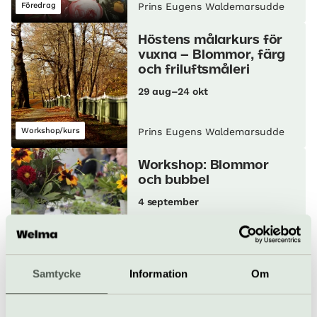
Föredrag
Prins Eugens Waldemarsudde
Höstens målarkurs för
vuxna – Blommor, färg
och friluftsmåleri
29 aug–24 okt
Workshop/kurs
Prins Eugens Waldemarsudde
Workshop: Blommor
och bubbel
4 september
Workshop/kurs
Prins Eugens Waldemarsudde
Samtycke
Information
Om
Konstnärssamtal: Möt
Christine Ödlund