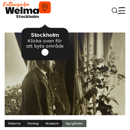
Stockholm
Stockholm
Klicka ovan för
att byta område
Historia
Visning
Museum
Djurgården