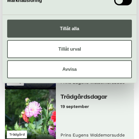
Marknadsföring
17 september
Workshop/kurs
Prins Eugens Waldemarsudde
Tillåt alla
Specialvisning:
Tillåt urval
Blomstermotiv ur
museets samlingar
17 september
Avvisa
Visning
Prins Eugens Waldemarsudde
Trädgårdsdagar
19 september
Trädgård
Prins Eugens Waldemarsudde