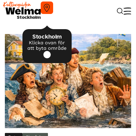
Stockholm
Stockholm
Klicka ovan för
att byta område