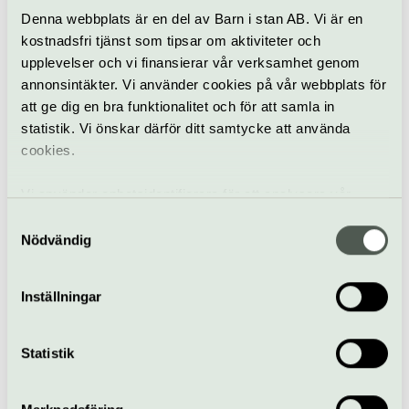
Samtal
Prins Eugens Waldemarsudde
Denna webbplats är en del av Barn i stan AB. Vi är en
kostnadsfri tjänst som tipsar om aktiviteter och
Specialvisning:
upplevelser och vi finansierar vår verksamhet genom
Sensommarblom i
annonsintäkter. Vi använder cookies på vår webbplats för
parken
att ge dig en bra funktionalitet och för att samla in
8 september
statistik. Vi önskar därför ditt samtycke att använda
cookies.
Visning
Prins Eugens Waldemarsudde
Vi använder enhetsidentifierare för att analysera vår
trafik, anpassa innehållet och annonserna till användarna
Samtyckesval
Skapa & kaka –
samt tillhandahålla funktioner för sociala medier. Vi
Nödvändig
Blomsterstilleben
vidarebefordrar även sådana identifierare och annan
15 september
information från din enhet till de sociala medier och
Inställningar
annons- och analysföretag som vi samarbetar med.
Dessa kan i sin tur kombinera informationen med annan
Workshop/kurs
Prins Eugens Waldemarsudde
information som du har tillhandahållit eller som de har
Statistik
samlat in när du har använt deras tjänster.
Skapa & skåla:
Pappersblommor