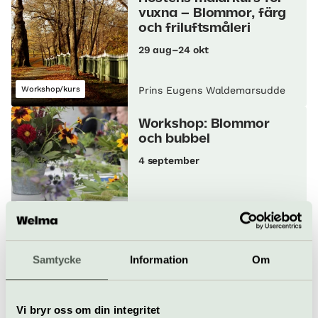
vuxna – Blommor, färg
och friluftsmåleri
29 aug–24 okt
Workshop/kurs
Prins Eugens Waldemarsudde
Workshop: Blommor
och bubbel
4 september
Workshop/kurs
Prins Eugens Waldemarsudde
Konstnärssamtal: Möt
Samtycke
Information
Om
Christine Ödlund
8 september
Vi bryr oss om din integritet