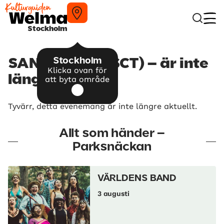
Stockholm
Stockholm
SANDI THOM (SCT) – är inte
Klicka ovan för
längre aktuellt
att byta område
Tyvärr, detta evenemang är inte längre aktuellt.
Allt som händer –
Parksnäckan
VÄRLDENS BAND
3 augusti