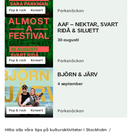
Pop & rock
Konsert
Parksnäckan
AAF – NEKTAR, SVART
RIDÅ & SILUETT
30 augusti
Pop & rock
Konsert
Parksnäckan
BJÖRN & JÄRV
4 september
Pop & rock
Konsert
Parksnäckan
Hitta alla våra tips på kulturaktiviteter i Stockholm
/