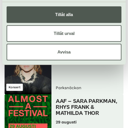
STANDUP MED COMEDY
CARNIVAL
Tillåt alla
26 augusti
Tillåt urval
Humorshow
Parksnäckan
Avvisa
SILVANA IMAM
28 augusti
Konsert
Parksnäckan
AAF – SARA PARKMAN,
RHYS FRANK &
MATHILDA THOR
29 augusti