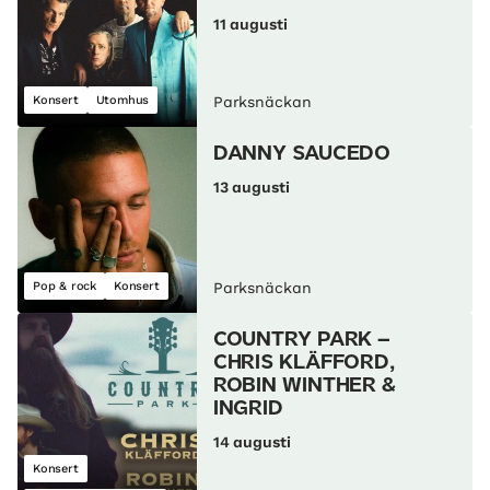
11 augusti
Konsert
Utomhus
Parksnäckan
DANNY SAUCEDO
13 augusti
Pop & rock
Konsert
Parksnäckan
COUNTRY PARK –
CHRIS KLÄFFORD,
ROBIN WINTHER &
INGRID
14 augusti
Konsert