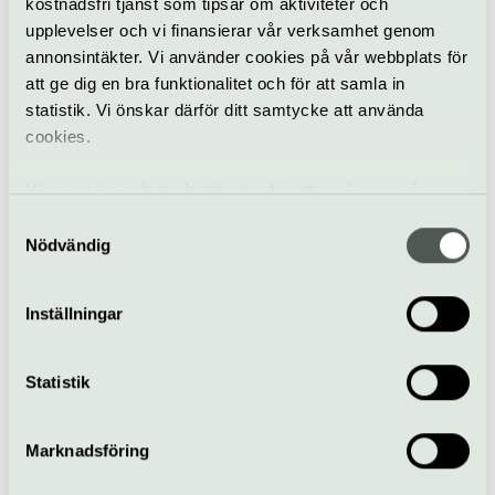
kostnadsfri tjänst som tipsar om aktiviteter och
upplevelser och vi finansierar vår verksamhet genom
annonsintäkter. Vi använder cookies på vår webbplats för
att ge dig en bra funktionalitet och för att samla in
Pop & rock
Konsert
Parksnäckan
statistik. Vi önskar därför ditt samtycke att använda
cookies.
ORUP
21 augusti
Vi använder enhetsidentifierare för att analysera vår
trafik, anpassa innehållet och annonserna till användarna
Samtyckesval
samt tillhandahålla funktioner för sociala medier. Vi
Nödvändig
vidarebefordrar även sådana identifierare och annan
Konsert
Parksnäckan
information från din enhet till de sociala medier och
Inställningar
annons- och analysföretag som vi samarbetar med.
MELODY CLUB
Dessa kan i sin tur kombinera informationen med annan
22 augusti
information som du har tillhandahållit eller som de har
Statistik
samlat in när du har använt deras tjänster.
Marknadsföring
Pop & rock
Konsert
Parksnäckan