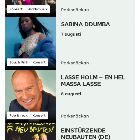
Konsert
Världsmusik
Parksnäckan
SABINA DDUMBA
7 augusti
Soul & RnB
Konsert
Parksnäckan
LASSE HOLM – EN HEL
MASSA LASSE
8 augusti
Pop & rock
Konsert
Parksnäckan
EINSTÜRZENDE
NEUBAUTEN (DE)