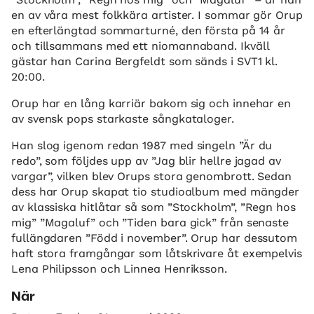
en av våra mest folkkära artister. I sommar gör Orup
en efterlängtad sommarturné, den första på 14 år
och tillsammans med ett niomannaband. Ikväll
gästar han Carina Bergfeldt som sänds i SVT1 kl.
20:00.
Orup har en lång karriär bakom sig och innehar en
av svensk pops starkaste sångkataloger.
Han slog igenom redan 1987 med singeln ”Är du
redo”, som följdes upp av ”Jag blir hellre jagad av
vargar”, vilken blev Orups stora genombrott. Sedan
dess har Orup skapat tio studioalbum med mängder
av klassiska hitlåtar så som ”Stockholm”, ”Regn hos
mig” ”Magaluf” och ”Tiden bara gick” från senaste
fullängdaren ”Född i november”. Orup har dessutom
haft stora framgångar som låtskrivare åt exempelvis
Lena Philipsson och Linnea Henriksson.
När