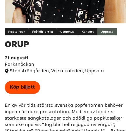
Pop & rock
Folkkär artist
Utomhus
Konsert
Uppsala
ORUP
21 augusti
Parksnäckan
Stadsträdgården, Valsätraleden, Uppsala
Köp biljett
En av vår tids största svenska popfenomen behöver
ingen närmare presentation. Med en av landets
starkaste sångkataloger och odödliga popklassiker
som exempelvis “Jag blir hellre jagad av vargar”,
“Stockholm”, “Regn hos mig” och “Magaluf” – är han