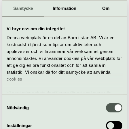
NEUBAUTEN (DE)
Samtycke
Information
Om
11 augusti
Vi bryr oss om din integritet
Konsert
Utomhus
Parksnäckan
Denna webbplats är en del av Barn i stan AB. Vi är en
kostnadsfri tjänst som tipsar om aktiviteter och
DANNY SAUCEDO
upplevelser och vi finansierar vår verksamhet genom
13 augusti
annonsintäkter. Vi använder cookies på vår webbplats för
att ge dig en bra funktionalitet och för att samla in
statistik. Vi önskar därför ditt samtycke att använda
cookies.
Pop & rock
Konsert
Parksnäckan
Vi använder enhetsidentifierare för att analysera vår
COUNTRY PARK –
trafik, anpassa innehållet och annonserna till användarna
Samtyckesval
CHRIS KLÄFFORD,
samt tillhandahålla funktioner för sociala medier. Vi
Nödvändig
ROBIN WINTHER &
vidarebefordrar även sådana identifierare och annan
INGRID
information från din enhet till de sociala medier och
14 augusti
Inställningar
annons- och analysföretag som vi samarbetar med.