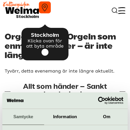
Stockholm
Stockholm
Orgelkonsert | Orgeln som
Klicka ovan för
enmansorkester – är inte
att byta område
längre aktuellt
Tyvärr, detta evenemang är inte längre aktuellt.
Allt som händer – Sankt
Jacobs kyrka
Orgelkonserter i S
Samtycke
Information
Om
Jacobs kyrka
4 sep–18 dec