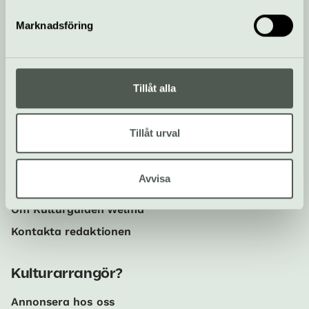
kulturlivet
Marknadsföring
Anmäl dig här!
Tillåt alla
Sociala medier
Följ oss på Instagram och
Tillåt urval
Facebook!
Avvisa
Om oss
Om Kulturguiden Welma
Kontakta redaktionen
Kulturarrangör?
Annonsera hos oss