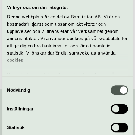
Vi bryr oss om din integritet
Denna webbplats är en del av Barn i stan AB. Vi är en
Orgel
Sankt Jacobs kyrka
kostnadsfri tjänst som tipsar om aktiviteter och
upplevelser och vi finansierar vår verksamhet genom
Hitta alla våra tips på kulturaktiviteter i Stockholm
/
annonsintäkter. Vi använder cookies på vår webbplats för
Evenemang i Stockholm
/
Orgelkonsert | Orgeln som
att ge dig en bra funktionalitet och för att samla in
enmansorkester
statistik. Vi önskar därför ditt samtycke att använda
cookies.
Vi använder enhetsidentifierare för att analysera vår
trafik, anpassa innehållet och annonserna till användarna
Samtyckesval
samt tillhandahålla funktioner för sociala medier. Vi
Nödvändig
vidarebefordrar även sådana identifierare och annan
information från din enhet till de sociala medier och
Inställningar
annons- och analysföretag som vi samarbetar med.
Din kompis med koll på kulturlivet!
Dessa kan i sin tur kombinera informationen med annan
information som du har tillhandahållit eller som de har
Statistik
Prenumerera på vårt nyhetsbrev och få koll på
samlat in när du har använt deras tjänster.