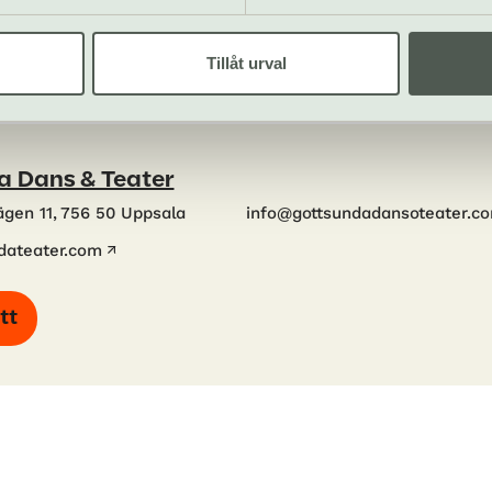
Tillåt urval
a Dans & Teater
ägen 11, 756 50 Uppsala
info@gottsundadansoteater.c
dateater.com
tt