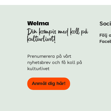
Soci
Din kompis med koll på
Följ 
kulturlivet!
Face
Prenumerera på vårt
nyhetsbrev och få koll på
kulturlivet
Anmäl dig här!