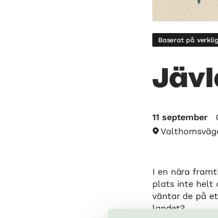
Baserat på verkli
Jävl
11 september
Valthornsväg
I en nära framti
plats inte helt
väntar de på et
landet?