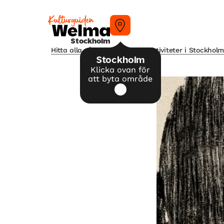
Stockholm
Hitta alla våra tips på kulturaktiviteter i Stockhol
Stockholm
Klicka ovan för
att byta område