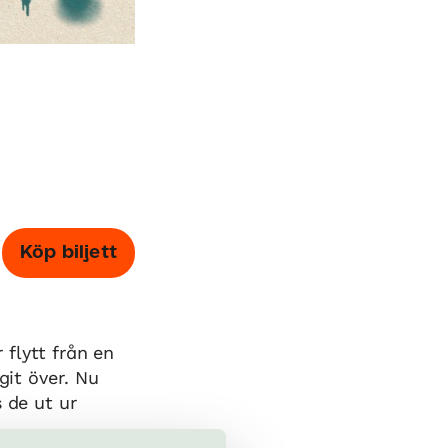
Köp biljett
 flytt från en
git över. Nu
 de ut ur