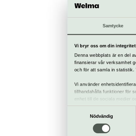
Genom deras be
varandra och en
fast vid något s
Samtycke
man om man in
Vi bryr oss om din integritet
Jävla parasiter
Denna webbplats är en del av 
djupintervjuer 
finansierar vår verksamhet ge
det en rå, hopp
och för att samla in statisti
om ljuset hur m
Vi använder enhetsidentifiera
tillhandahålla funktioner för
När
enhet till de sociala medier
Premiär: 11 sep
informationen med annan infor
Samtyckesval
Bra att veta
Nödvändig
Kafé
Hiss och ra