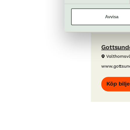
Restaurang
Bar
Avvisa
Gottsund
Valthornsv
www.gottsun
Köp bilje