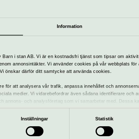
rättelser, drömmar och konflikter kommer tjejerna
 stark vänskap växer fram. I väntan på besked för
om liknar ett liv trots att ovissheten och oron tillt
Information
te är välkommen någonstans?
är skriven av Ninna Tersman och bygger på ett hun
Barn i stan AB. Vi är en kostnadsfri tjänst som tipsar om aktivit
med personer i olika delar av asylprocessen. I regi a
nom annonsintäkter. Vi använder cookies på vår webbplats för att
full, rolig och berörande föreställning om att aldri
k. Vi önskar därför ditt samtycke att använda cookies.
örkt det än blir.
re för att analysera vår trafik, anpassa innehållet och annonsern
 sociala medier. Vi vidarebefordrar även sådana identifierare och 
Pris
 och annons- och analysföretag som vi samarbetar med. Dessa ka
70-120 kronor
mation som du har tillhandahållit eller som de har samlat in när
Inställningar
Statistik
mper