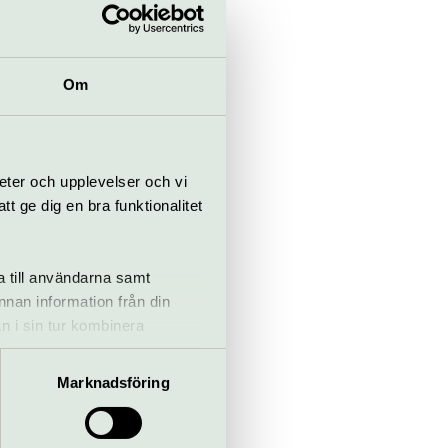
 allt närmare
söker de hålla
ar. För vad gör
Om
dratal
eter och upplevelser och vi
v Moa Silén blir
 ge dig en bra funktionalitet
g släppa taget
a till användarna samt
annan information från din
n i sin tur kombinera
 du har använt deras tjänster.
Marknadsföring