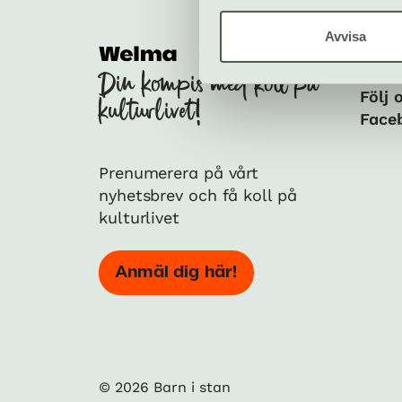
Avvisa
Soci
Din kompis med koll på
Följ 
kulturlivet!
Face
Prenumerera på vårt
nyhetsbrev och få koll på
kulturlivet
Anmäl dig här!
© 2026 Barn i stan