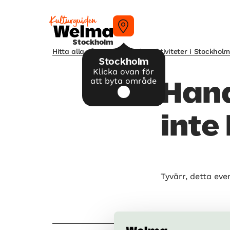
Stockholm
Hitta alla våra tips på kulturaktiviteter i Stockhol
Stockholm
Klicka ovan för
att byta område
Hand
inte
Tyvärr, detta eve
Allt s