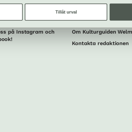
Tillåt urval
ala medier
Om oss
oss på Instagram och
Om Kulturguiden Wel
book!
Kontakta redaktionen