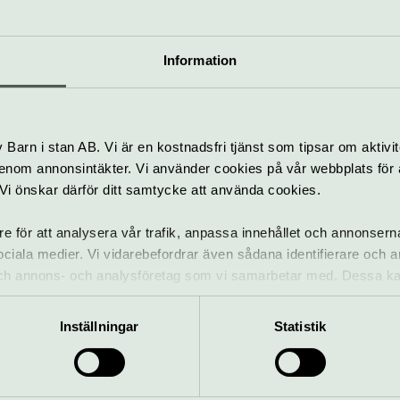
Deckarbokcirkel
Information
8 sep–1 dec
Gratis
Barn i stan AB. Vi är en kostnadsfri tjänst som tipsar om aktivit
Stadsbiblioteket i
Boksamtal
nom annonsintäkter. Vi använder cookies på vår webbplats för att
Uppsala
k. Vi önskar därför ditt samtycke att använda cookies.
re för att analysera vår trafik, anpassa innehållet och annonsern
 sociala medier. Vi vidarebefordrar även sådana identifierare och 
ANNONSER:
 och annons- och analysföretag som vi samarbetar med. Dessa ka
mation som du har tillhandahållit eller som de har samlat in när
Inställningar
Statistik