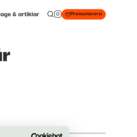
Prenumerera
age & artiklar
är
Uppsala