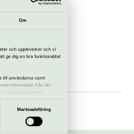
Om
eter och upplevelser och vi
 ge dig en bra funktionalitet
a till användarna samt
annan information från din
n i sin tur kombinera
 du har använt deras tjänster.
Marknadsföring