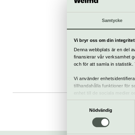
Samtycke
Vi bryr oss om din integritet
Denna webbplats är en del av 
finansierar vår verksamhet ge
och för att samla in statisti
Vi använder enhetsidentifiera
tillhandahålla funktioner för
enhet till de sociala medier
informationen med annan infor
Samtyckesval
Nödvändig