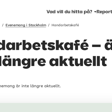
Vad vill du hitta på?
Report
m
/
Evenemang i Stockholm
/
Handarbetskafé
arbetskafé – 
 längre aktuellt
nemang är inte längre aktuellt.
om händer – Stadsbiblioteket i 