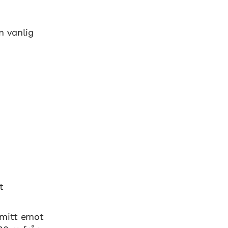
n vanlig
t
 mitt emot