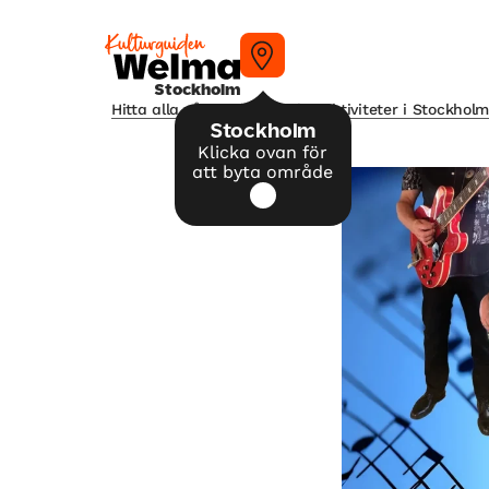
Stockholm
Hitta alla våra tips på kulturaktiviteter i Stockhol
Stockholm
Klicka ovan för
att byta område