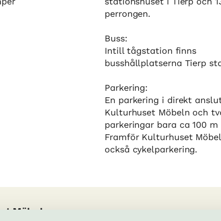
mper
stationshuset i Tierp och 
perrongen.
Buss:
Intill tågstation finns
busshållplatserna Tierp sta
Parkering:
En parkering i direkt anslut
Kulturhuset Möbeln och tv
parkeringar bara ca 100 m 
Framför Kulturhuset Möbel
också cykelparkering.
set Möbeln