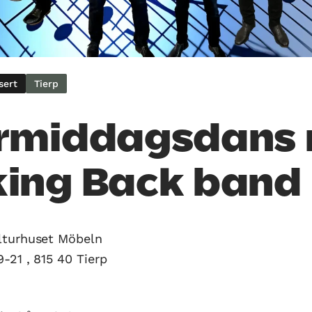
sert
Tierp
ermiddagsdans
ing Back band
lturhuset Möbeln
-21 , 815 40 Tierp