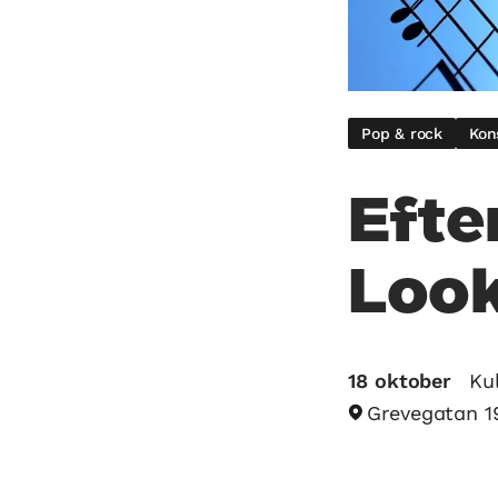
Pop & rock
Kon
Eft
Look
18 oktober
Ku
Grevegatan 19