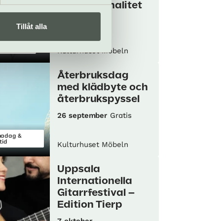
gängkriminalitet
29 augusti
Tillåt alla
edrag
si & läsning
Kulturhuset Möbeln
Återbruksdag
med klädbyte och
återbrukspyssel
26 september
Gratis
madag &
tid
Kulturhuset Möbeln
Uppsala
Internationella
Gitarrfestival –
Edition Tierp
7 oktober