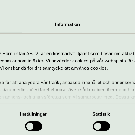
19-21 , 815 40 Tierp
kultur-fritid@tierp.se
obeln.se
0293-21 80 88
Information
tt
Barn i stan AB. Vi är en kostnadsfri tjänst som tipsar om aktivit
nom annonsintäkter. Vi använder cookies på vår webbplats för att
k. Vi önskar därför ditt samtycke att använda cookies.
re för att analysera vår trafik, anpassa innehållet och annonsern
lt som händer – Kulturhuset Möb
 sociala medier. Vi vidarebefordrar även sådana identifierare och 
 och annons- och analysföretag som vi samarbetar med. Dessa ka
mation som du har tillhandahållit eller som de har samlat in när
Utställning: Tusen
Inställningar
Statistik
tranor
22 aug–19 sep
Gratis