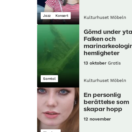
Jazz
Konsert
Kulturhuset Möbeln
Gömd under yta
Falken och
marinarkeologi
hemligheter
13 oktober
Gratis
Samtal
Kulturhuset Möbeln
En personlig
berättelse som
skapar hopp
12 november