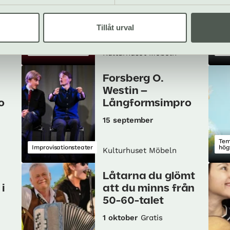
Tillåt urval
För
Tillfällig
utställning
Poe
Kulturhuset Möbeln
Forsberg O.
Westin –
o
Långformsimpro
15 september
Te
Improvisationsteater
hög
Kulturhuset Möbeln
Låtarna du glömt
i
att du minns från
50-60-talet
1 oktober
Gratis