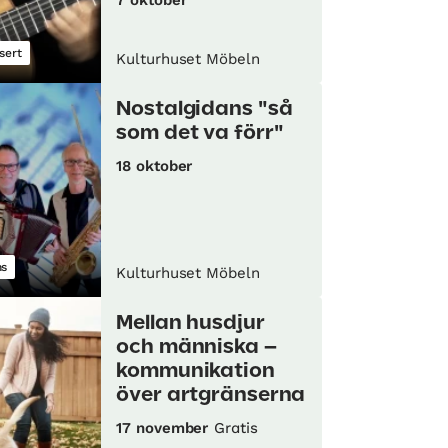
sert
Kulturhuset Möbeln
Nostalgidans "så
som det va förr"
18 oktober
s
Kulturhuset Möbeln
Mellan husdjur
och människa –
kommunikation
över artgränserna
17 november
Gratis