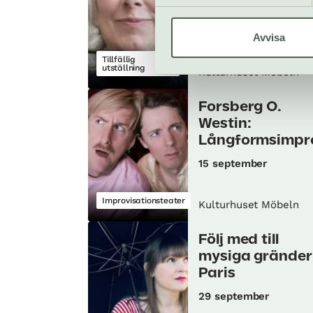
Avvisa
Tillfällig
utställning
Kulturhuset Möbeln
Forsberg O.
Westin:
Långformsimpr
15 september
Improvisationsteater
Kulturhuset Möbeln
Följ med till
mysiga gränder 
Paris
29 september