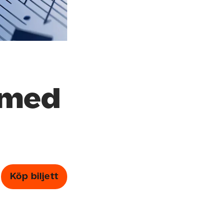
 med
Köp biljett