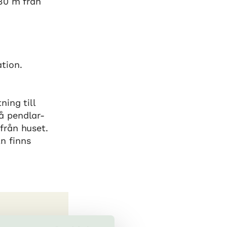
130 m från
tion.
ning till
å pendlar-
från huset.
n finns