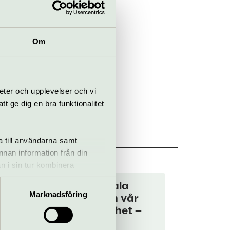
Om
eter och upplevelser och vi
 ge dig en bra funktionalitet
a till användarna samt
eln
annan information från din
n i sin tur kombinera
 du har använt deras tjänster.
Barn, sociala
Marknadsföring
medier och vår
nya utsatthet –
om