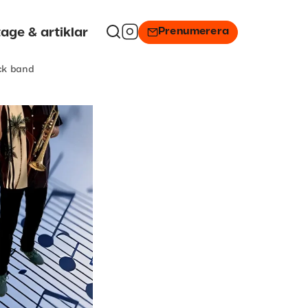
Prenumerera
age & artiklar
ck band