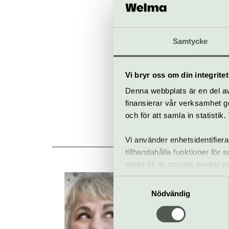
Grevegatan 
kulturhusetm
Samtycke
Köp bilje
Vi bryr oss om din integritet
Denna webbplats är en del av 
finansierar vår verksamhet ge
och för att samla in statisti
Vi använder enhetsidentifiera
Al
tillhandahålla funktioner för
enhet till de sociala medier
informationen med annan infor
Samtyckesval
Kjoltyg av Stina
Nödvändig
Wollter
Pågår till 15 augusti
Gratis