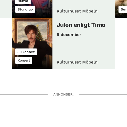
Humor
Stand up
Sam
Kulturhuset Möbeln
Julen enligt Timo
9 december
Julkonsert
Konsert
Kulturhuset Möbeln
ANNONSER: