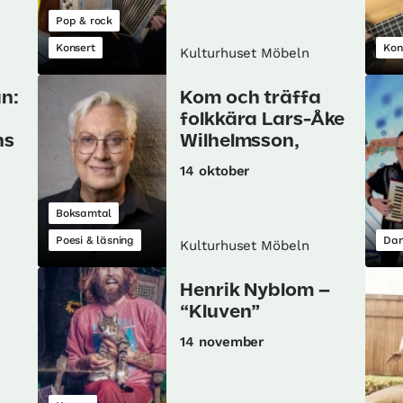
Pop & rock
Konsert
Kon
Kulturhuset Möbeln
n:
Kom och träffa
folkkära Lars-Åke
ns
Wilhelmsson,
14 oktober
Boksamtal
Poesi & läsning
Dan
Kulturhuset Möbeln
Henrik Nyblom –
“Kluven”
14 november