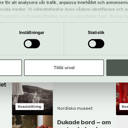
re för att analysera vår trafik, anpassa innehållet och annonsern
 sociala medier. Vi vidarebefordrar även sådana identifierare och 
 och annons- och analysföretag som vi samarbetar med. Dessa ka
mation som du har tillhandahållit eller som de har samlat in när
Inställningar
Statistik
llt som händer – Nordiska muse
Tillåt urval
et
Nordiska
ögonblick
let
Basutställning
Bas
Nordiska museet
Dukade bord – om