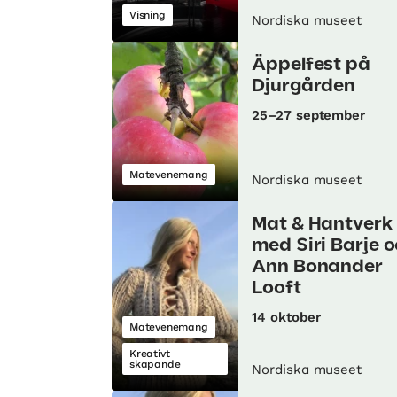
Visning
Nordiska museet
Äppelfest på
Djurgården
25–27 september
Matevenemang
Nordiska museet
Mat & Hantverk
med Siri Barje 
Ann Bonander
Looft
14 oktober
Matevenemang
Kreativt
skapande
Nordiska museet