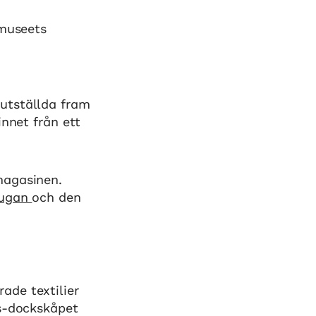
 museets
utställda fram
innet från ett
magasinen.
tugan
och den
ade textilier
ms-dockskåpet