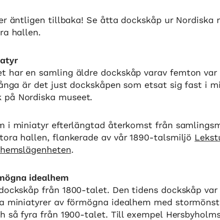
er äntligen tillbaka! Se åtta dockskåp ur Nordiska
ra hallen.
iatyr
t har en samling äldre dockskåp varav femton var 
många är det just dockskåpen som etsat sig fast i m
 på Nordiska museet.
m i miniatyr efterlängtad återkomst från samlings
tora hallen, flankerade av vår 1890-talsmiljö
Leks
khemslägenheten
.
rmögna idealhem
 dockskåp från 1800-talet. Den tidens dockskåp var
da miniatyrer av förmögna idealhem med stormönstr
ch så fyra från 1900-talet. Till exempel Hersbyhol