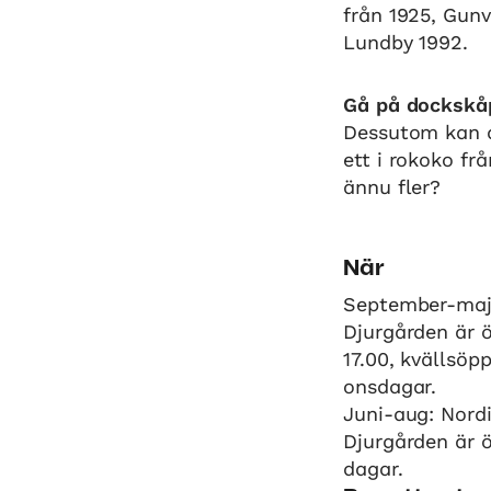
från 1925, Gun
Lundby 1992.
Gå på dockskåp
Dessutom kan d
ett i rokoko fr
ännu fler?
När
September-maj
Djurgården är 
17.00, kvällsöpp
onsdagar.
Juni-aug: Nord
Djurgården är ö
dagar.