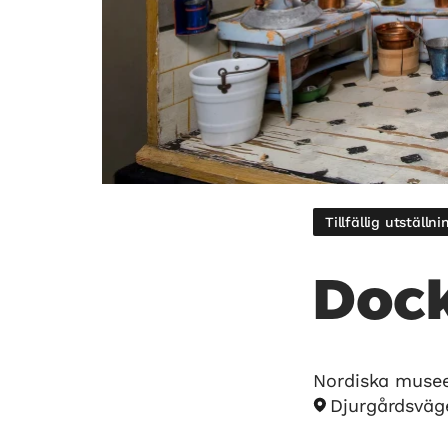
Tillfällig utställni
Doc
Nordiska muse
Djurgårdsväg