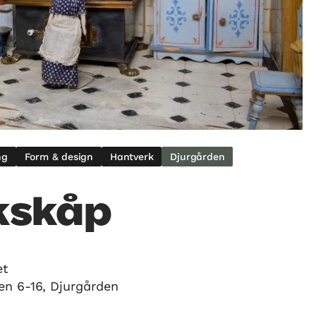
ng
Form & design
Hantverk
Djurgården
kskåp
et
en 6-16, Djurgården