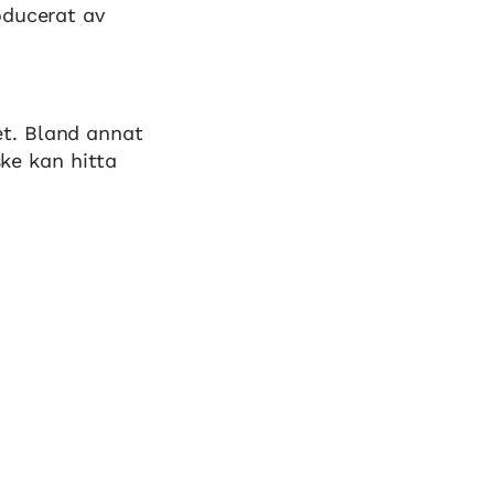
oducerat av
t. Bland annat
ske kan hitta