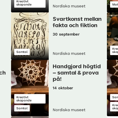
Kreativt
skapande
Ma
Nordiska museet
Svartkonst mellan
fakta och fiktion
30 september
Kre
Samtal
ska
Nordiska museet
Handgjord högtid
och
– samtal & prova
på!
14 oktober
Kreativt
Sam
skapande
Kre
Samtal
ska
Nordiska museet