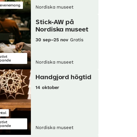
tevenemang
Nordiska museet
Stick-AW på
Nordiska museet
30 sep–25 nov
Gratis
ativt
pande
Nordiska museet
Handgjord högtid
14 oktober
tal
ativt
pande
Nordiska museet