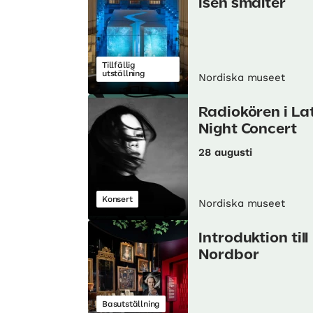
isen smälter
Tillfällig
utställning
Nordiska museet
Radiokören i La
Night Concert
28 augusti
Konsert
Nordiska museet
Introduktion till
Nordbor
Basutställning