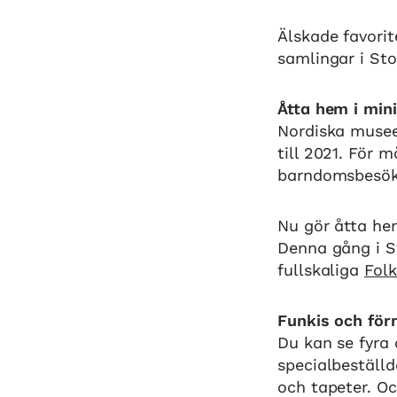
Älskade favorit
samlingar i Sto
Åtta hem i min
Nordiska musee
till 2021. För 
barndomsbesök
Nu gör åtta he
Denna gång i S
fullskaliga
Fol
Funkis och fö
Du kan se fyra
specialbeställ
och tapeter. O