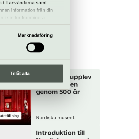
a till användarna samt
annan information från din
n i sin tur kombinera
 du har använt deras tjänster.
Marknadsföring
et
Tillåt alla
Nordbor – upplev
livet i Norden
genom 500 år
utställning
Nordiska museet
Introduktion till