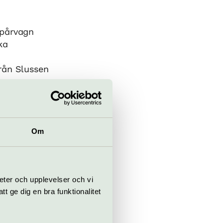
spårvagn
ka
från Slussen
en
lan)
Om
eter och upplevelser och vi
 ge dig en bra funktionalitet