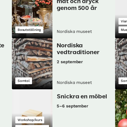
mat och dryck
genom 500 år
Vis
Basutställning
Mu
Nordiska museet
te
Nordiska
vedtraditioner
2 september
Samtal
Sam
Nordiska museet
Snickra en möbel
5–6 september
Workshop/kurs