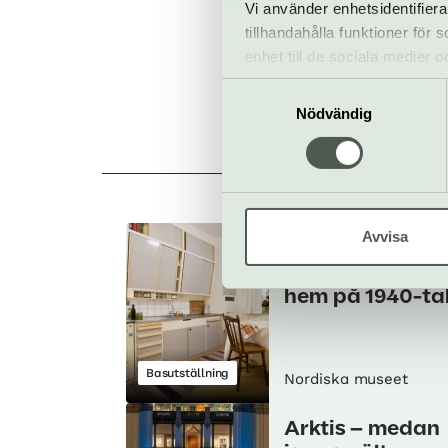
Vi använder enhetsidentifiera
tillhandahålla funktioner för
enhet till de sociala medier
informationen med annan infor
Samtyckesval
Nödvändig
A
Avvisa
Folkhemslägenh
en – besök ett
hem på 1940-ta
Basutställning
Nordiska museet
Arktis – medan