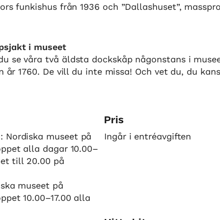
vors funkishus från 1936 och ”Dallashuset”, masspr
sjakt i museet
u se våra två äldsta dockskåp någonstans i musee
ån år 1760. De vill du inte missa! Och vet du, du kan
Pris
: Nordiska museet på
Ingår i entréavgiften
öppet alla dagar 10.00–
et till 20.00 på
iska museet på
ppet 10.00–17.00 alla