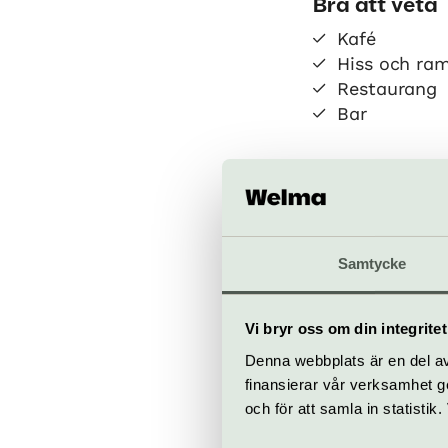
Bra att veta
Kafé
Hiss och ra
Restaurang
Bar
Samtycke
Nordiska
Vi bryr oss om din integritet
Djurgårdsv
Denna webbplats är en del av 
www.nordisk
finansierar vår verksamhet ge
och för att samla in statisti
Köp bilje