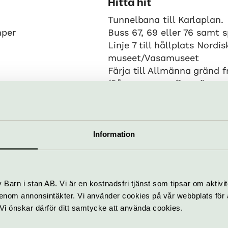
Hitta hit
Tunnelbana till Karlaplan.
mper
Buss 67, 69 eller 76 samt 
Linje 7 till hållplats Nordis
museet/Vasamuseet
Färja till Allmänna gränd 
(På sommaren finns även 
färjeförbindelse till Nybrop
Information
 museet
ägen 6-16, Djurgården
info@nordiskamuseet.se
Barn i stan AB. Vi är en kostnadsfri tjänst som tipsar om aktivit
amuseet.se
08-519 547 70
nom annonsintäkter. Vi använder cookies på vår webbplats för att
k. Vi önskar därför ditt samtycke att använda cookies.
tt