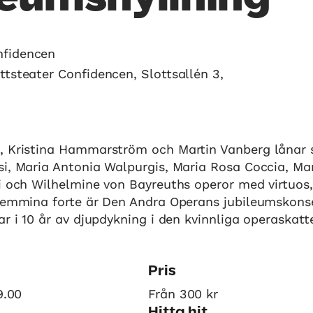
nfidencen
ottsteater Confidencen, Slottsallén 3,
, Kristina Hammarström och Martin Vanberg lånar s
i, Maria Antonia Walpurgis, Maria Rosa Coccia, Ma
ni och Wilhelmine von Bayreuths operor med virtuos
 Femmina forte är Den Andra Operans jubileumskons
ar i 10 år av djupdykning i den kvinnliga operaskatt
Pris
9.00
Från 300 kr
Hitta hit