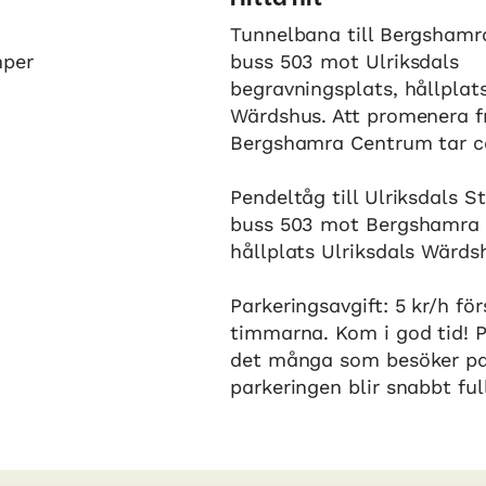
Tunnelbana till Bergshamr
mper
buss 503 mot Ulriksdals
begravningsplats, hållplats
Wärdshus. Att promenera f
Bergshamra Centrum tar ca
Pendeltåg till Ulriksdals S
buss 503 mot Bergshamra 
hållplats Ulriksdals Wärds
Parkeringsavgift: 5 kr/h för
timmarna. Kom i god tid! P
det många som besöker pa
parkeringen blir snabbt ful