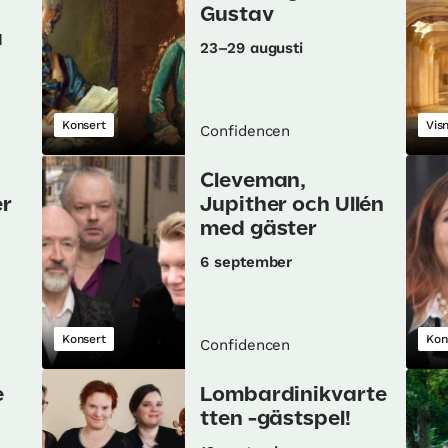
Gustav
a
23–29 augusti
Konsert
Vis
Confidencen
Cleveman,
er
Jupither och Ullén
med gäster
6 september
Konsert
Kon
Confidencen
e
Lombardinikvarte
tten -gästspel!