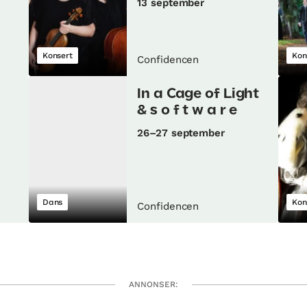
13 september
Konsert
Kon
Confidencen
In a Cage of Light
& s o f t w a r e
26–27 september
Dans
Kon
Confidencen
ANNONSER: