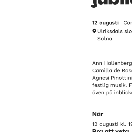
12 augusti
Co
Ulriksdals sl
Solna
Ann Hallenberg
Camilla de Ross
Agnesi Pinotti
festlig musik.
även på inblick
När
12 augusti kl. 1
Bra att veta