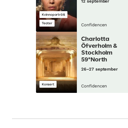
12 september
Kvinnoporträtt
Teater
Confidencen
Charlotta
Öfverholm &
Stockholm
59°North
26–27 september
Konsert
Confidencen