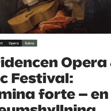
rt
Opera
Solna
idencen Opera
c Festival:
ina forte – en
leumshyllning