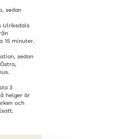
a, sedan
 Ulriksdals
rån
 15 minuter.
tation, sedan
Östra,
hus.
sta 3
å helger är
rken och
lsatt.