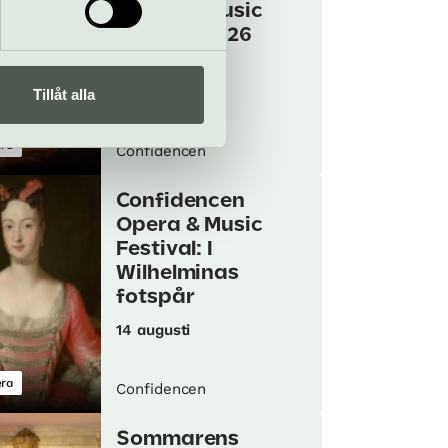
Opera & Music
Festival 2026
30 jul–16 aug
Tillåt alla
ra
Confidencen
Confidencen
Opera & Music
Festival: I
Wilhelminas
fotspår
14 augusti
ra
Confidencen
Sommarens