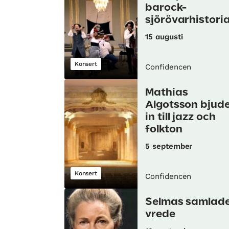
barock-
sjörövarhistori
15 augusti
Konsert
Confidencen
Mathias
Algotsson bjud
in till jazz och
folkton
5 september
Konsert
Confidencen
Selmas samlad
vrede