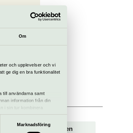
Om
eter och upplevelser och vi
 ge dig en bra funktionalitet
a till användarna samt
annan information från din
n i sin tur kombinera
 du har använt deras tjänster.
Marknadsföring
Confidencen