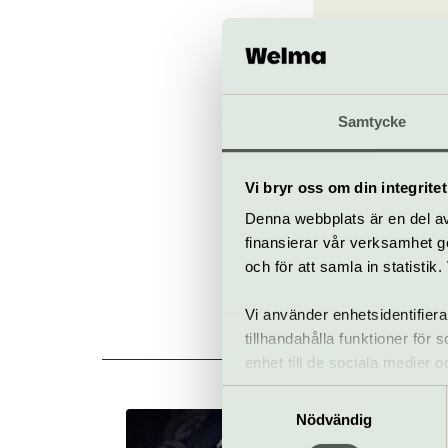
Confiden
Ulriksdals 
Slottsallén
www.confide
Samtycke
Köp bilje
Vi bryr oss om din integritet
Denna webbplats är en del av 
finansierar vår verksamhet ge
och för att samla in statisti
Vi använder enhetsidentifiera
tillhandahålla funktioner för
enhet till de sociala medier
informationen med annan infor
Samtyckesval
Nödvändig
Confidencen