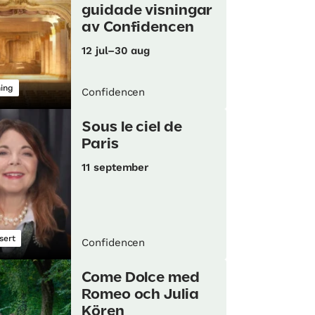
guidade visningar
av Confidencen
12 jul–30 aug
ning
Confidencen
Sous le ciel de
Paris
11 september
sert
Confidencen
Come Dolce med
Romeo och Julia
Kören