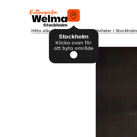
Stockholm
Hitta alla våra tips på kulturaktiviteter i Stockhol
Stockholm
Klicka ovan för
att byta område