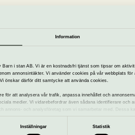
cen
slottsteater Confidencen,
info@confidencen.se
 3, Solna
08 – 85 60 10
ncen.se
Information
tt
Barn i stan AB. Vi är en kostnadsfri tjänst som tipsar om aktivit
nom annonsintäkter. Vi använder cookies på vår webbplats för att
k. Vi önskar därför ditt samtycke att använda cookies.
re för att analysera vår trafik, anpassa innehållet och annonsern
 sociala medier. Vi vidarebefordrar även sådana identifierare och 
Allt som händer – Confidencen
 och annons- och analysföretag som vi samarbetar med. Dessa ka
mation som du har tillhandahållit eller som de har samlat in när
Inställningar
Statistik
La Liberazione