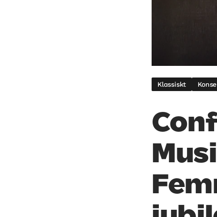
Klassiskt
Konse
Conf
Musi
Femm
jubi