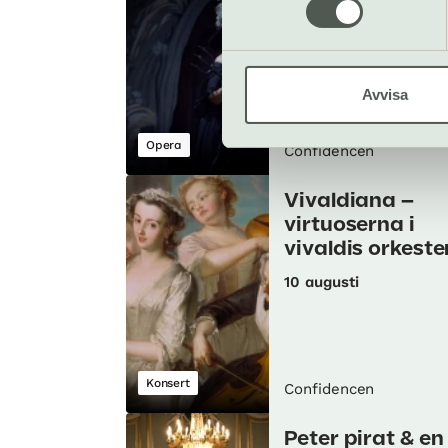
Opera & Music
Festival: La
Liberazione
30 jul–16 aug
Avvisa
Opera
Confidencen
Vivaldiana –
virtuoserna i
vivaldis orkeste
10 augusti
Konsert
Confidencen
Peter pirat & en