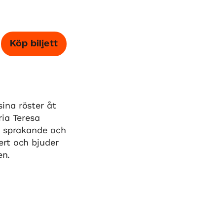
Köp biljett
ina röster åt
ria Teresa
, sprakande och
ert och bjuder
en.