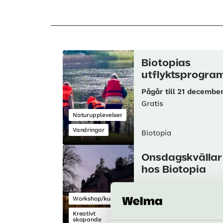
Biotopias
utflyktsprogra
Pågår till 21 decembe
Gratis
Naturupplevelser
Vandringar
Biotopia
Onsdagskvällar
hos Biotopia
19 aug–9 dec
Gratis
Workshop/kurs
Kreativt
skapande
Biotopia