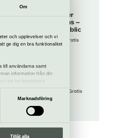
Om
Laga kläder
tillsammans –
Mend in Public
eter och upplevelser och vi
9 sep–4 nov
Gratis
 ge dig en bra funktionalitet
ativt
pande
Biotopia
a till användarna samt
Nyfiken på
annan information från din
svampar
n i sin tur kombinera
 du har använt deras tjänster.
26 september
Gratis
Marknadsföring
urupplevelser
mhus
Biotopia
Tillåt alla