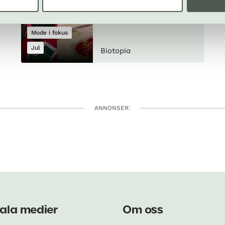
9 december
Gratis
Mode i fokus
Jul
Biotopia
ANNONSER:
ala medier
Om oss