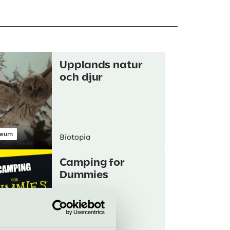
Upplands natur
och djur
seum
Biotopia
Camping for
Dummies
26 jun–23 aug
urupplevelser
Biotopia