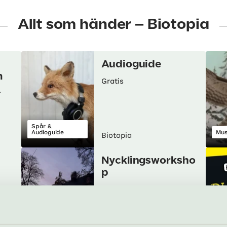
Allt som händer – Biotopia
Audioguide
m
Gratis
r
Spår &
Audioguide
Mu
Biotopia
Nycklingsworksho
p
19 augusti
Workshop/kurs
Nat
Biotopia