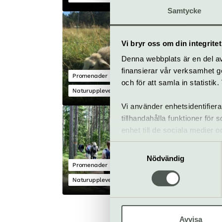
Samtycke
Vandring med s
sorters kakor
Vi bryr oss om din integritet
29 augusti
Gratis
Denna webbplats är en del av 
finansierar vår verksamhet ge
Promenader
och för att samla in statisti
Naturupplevelser
Biotopia
Vi använder enhetsidentifiera
Vandringens da
tillhandahålla funktioner för
Älvkarleby-Ma
enhet till de sociala medier
informationen med annan infor
12 september
Gratis
Samtyckesval
Nödvändig
Promenader
Naturupplevelser
Biotopia
Avvisa