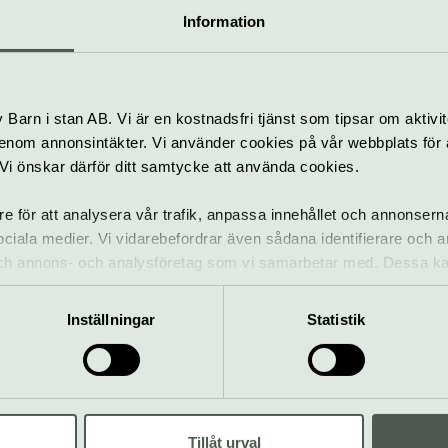
Information
ju
Kultur och geologi
i Gamla Uppsala
5 september
Gratis
Barn i stan AB. Vi är en kostnadsfri tjänst som tipsar om aktivit
nom annonsintäkter. Vi använder cookies på vår webbplats för att
k. Vi önskar därför ditt samtycke att använda cookies.
Kre
Naturupplevelser
ska
Biotopia
re för att analysera vår trafik, anpassa innehållet och annonsern
g:
Kartpromenad på
 sociala medier. Vi vidarebefordrar även sådana identifierare och 
rma
Lilla Djurgården
 och annons- och analysföretag som vi samarbetar med. Dessa ka
mation som du har tillhandahållit eller som de har samlat in när
20 september
Gratis
Inställningar
Statistik
Nat
Naturupplevelser
Uto
Biotopia
Jul klädbyte &
skapa julkläder
Tillåt urval