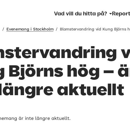
Vad vill du hitta på?
Report
m
/
Evenemang i Stockholm
/
Blomstervandring vid Kung Björns 
stervandring v
 Björns hög – ä
 längre aktuellt
nemang är inte längre aktuellt.