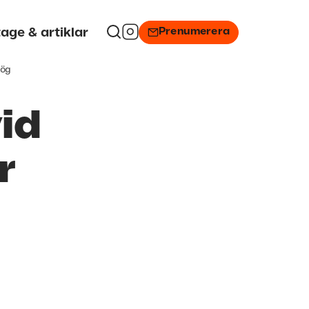
Prenumerera
age & artiklar
hög
id
r