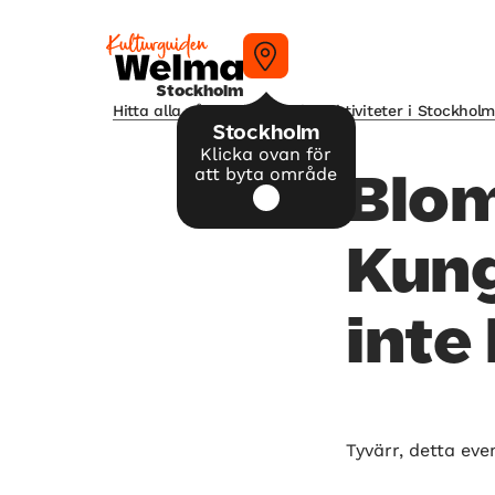
Stockholm
Hitta alla våra tips på kulturaktiviteter i Stockhol
Stockholm
Klicka ovan för
att byta område
Blom
Kung
inte
Tyvärr, detta eve