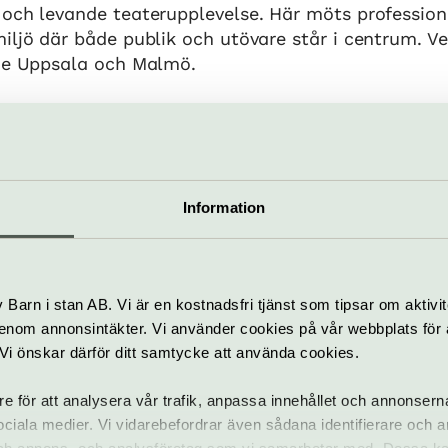
 och levande teaterupplevelse. Här möts profession
miljö där både publik och utövare står i centrum. 
åde Uppsala och Malmö.
agligen repetitioner, föreställningar och pedagogis
juder kostnadsfria teaterkurser och workshops för
ral del är Sprakmetoden, där teater och dramaped
a språk, särskilt för personer som lär sig svenska 
Information
är en öppen och inkluderande scen där gemenskap, 
emang präglar verksamheten.
Barn i stan AB. Vi är en kostnadsfri tjänst som tipsar om aktivit
nom annonsintäkter. Vi använder cookies på vår webbplats för att
k. Vi önskar därför ditt samtycke att använda cookies.
re för att analysera vår trafik, anpassa innehållet och annonsern
 sociala medier. Vi vidarebefordrar även sådana identifierare och 
Pris