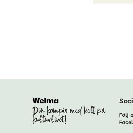
Soci
Din kompis med koll på
Följ 
kulturlivet!
Face