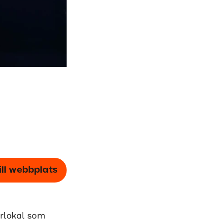
ill webbplats
erlokal som