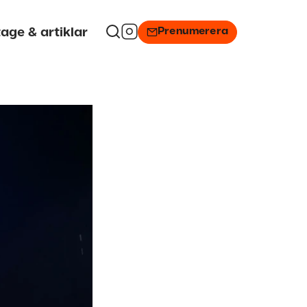
Prenumerera
age & artiklar