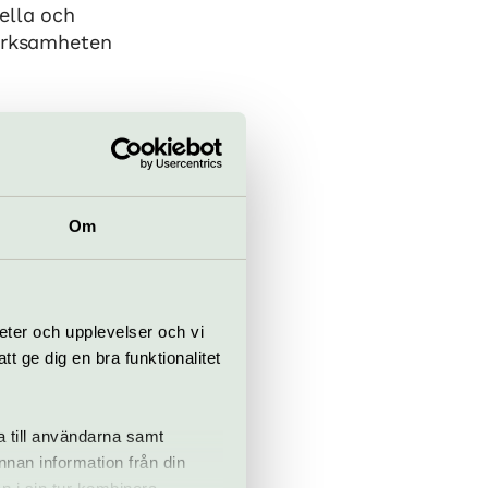
ella och
Verksamheten
ka projekt.
 barn, unga och
agogik används
som andraspråk.
Om
kreativitet och
eter och upplevelser och vi
 ge dig en bra funktionalitet
a till användarna samt
annan information från din