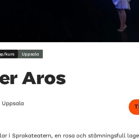
p/kurs
Uppsala
er Aros
 Uppsala
T
lar i Sprakateatern, en rosa och stämningsfull lag