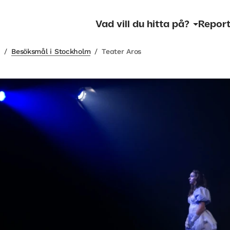
Vad vill du hitta på?
Report
m
/
Besöksmål i Stockholm
/
Teater Aros