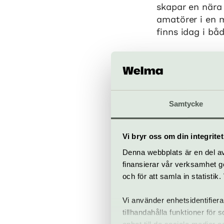
skapar en nära
amatörer i en 
finns idag i b
I huset pågår d
Teater Aros erb
vuxna. En cent
för att utveckl
Samtycke
Sprakateatern 
Vi bryr oss om din integritet
samhällsengag
Denna webbplats är en del av 
finansierar vår verksamhet ge
och för att samla in statisti
Vi använder enhetsidentifiera
tillhandahålla funktioner för
När